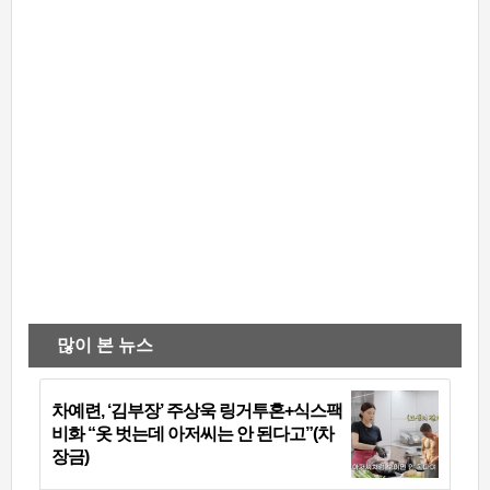
많이 본 뉴스
차예련, ‘김부장’ 주상욱 링거투혼+식스팩
비화 “옷 벗는데 아저씨는 안 된다고”(차
장금)