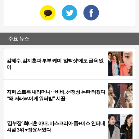
주요 뉴스
김혜수, 김지훈과 부부 케미 ‘얼빡샷’에도 굴욕 없
어
지퍼 스르륵 내리더니‥비비, 선정성 논란 터졌다
“왜 저래vs이게 워터밤” 시끌
‘김부장’ 최대훈 아내, 미스코리아 善+미스 인터내
셔널 3위 ♥장윤서였다