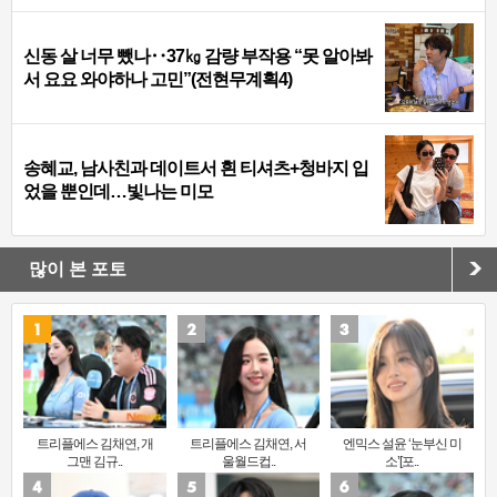
신동 살 너무 뺐나‥37㎏ 감량 부작용 “못 알아봐
서 요요 와야하나 고민”(전현무계획4)
송혜교, 남사친과 데이트서 흰 티셔츠+청바지 입
었을 뿐인데…빛나는 미모
많이 본 포토
트리플에스 김채연, 개
트리플에스 김채연, 서
엔믹스 설윤 ‘눈부신 미
그맨 김규..
울월드컵..
소’[포..