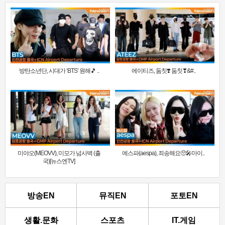
방탄소년단, 시대가 ‘BTS’ 원해🎵 ..
에이티즈, 둠칫❣️ 둠칫❣&#..
미야오(MEOVV), 미모가 넘사벽 (출
에스파(aespa), 죄송해요🥺🎤마이..
국)[뉴스엔TV]
방송EN
뮤직EN
포토EN
생활.문화
스포츠
IT.게임