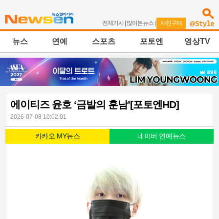
전체기사
|
많이본뉴스
|
사진구매
뉴스
연예
스포츠
포토엔
영상TV
에이티즈 윤호 ‘금발의 훈남’[포토엔HD]
2026-07-08 10:02:01
카카오 MY뉴스
네이버 연예뉴스