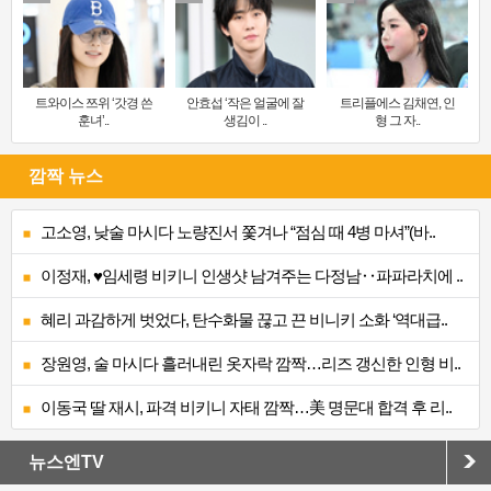
트와이스 쯔위 ‘갓경 쓴
안효섭 ‘작은 얼굴에 잘
트리플에스 김채연, 인
훈녀’..
생김이 ..
형 그 자..
깜짝 뉴스
고소영, 낮술 마시다 노량진서 쫓겨나 “점심 때 4병 마셔”(바..
이정재, ♥임세령 비키니 인생샷 남겨주는 다정남‥파파라치에 ..
혜리 과감하게 벗었다, 탄수화물 끊고 끈 비니키 소화 ‘역대급..
장원영, 술 마시다 흘러내린 옷자락 깜짝…리즈 갱신한 인형 비..
이동국 딸 재시, 파격 비키니 자태 깜짝…美 명문대 합격 후 리..
뉴스엔TV