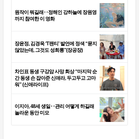
원작이 뭐길래‥정해인 강하늘에 장원영
까지 참여한 이 영화
장윤정, 김경욱 ‘T팬티’ 발언에 정색 “묻지
않았는데, 그것도 성희롱”(장공장)
차인표 동생 구강암 사망 회상 “마지막 순
간 동생 손 잡아준 신애라, 두고두고 고마
워” (신애라이프)
이지아, 48세 생일‥관리 어떻게 하길래
놀라운 동안 미모