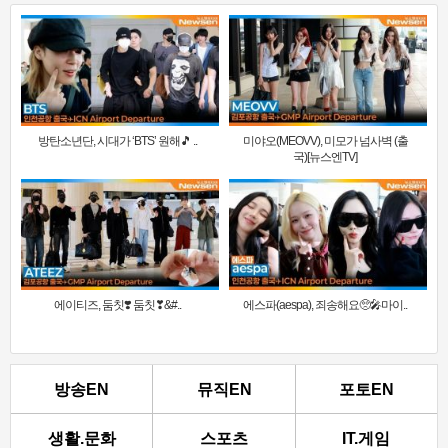
방탄소년단, 시대가 ‘BTS’ 원해🎵 ..
미야오(MEOVV), 미모가 넘사벽 (출
국)[뉴스엔TV]
에이티즈, 둠칫❣️ 둠칫❣&#..
에스파(aespa), 죄송해요🥺🎤마이..
방송EN
뮤직EN
포토EN
생활.문화
스포츠
IT.게임