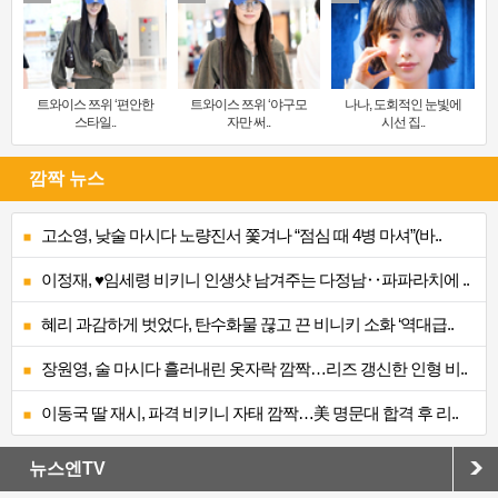
트와이스 쯔위 ‘편안한
트와이스 쯔위 ‘야구모
나나, 도회적인 눈빛에
스타일..
자만 써..
시선 집..
깜짝 뉴스
고소영, 낮술 마시다 노량진서 쫓겨나 “점심 때 4병 마셔”(바..
이정재, ♥임세령 비키니 인생샷 남겨주는 다정남‥파파라치에 ..
혜리 과감하게 벗었다, 탄수화물 끊고 끈 비니키 소화 ‘역대급..
장원영, 술 마시다 흘러내린 옷자락 깜짝…리즈 갱신한 인형 비..
이동국 딸 재시, 파격 비키니 자태 깜짝…美 명문대 합격 후 리..
뉴스엔TV