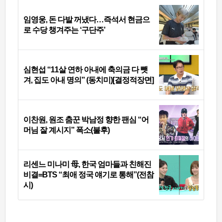
임영웅, 돈 다발 꺼냈다…즉석서 현금으
로 수당 챙겨주는 ‘구단주’
심현섭 “11살 연하 아내에 축의금 다 뺏
겨, 집도 아내 명의” (동치미)[결정적장면]
이찬원, 원조 춤꾼 박남정 향한 팬심 “어
머님 잘 계시지” 폭소(불후)
리센느 미나미 母, 한국 엄마들과 친해진
비결=BTS “최애 정국 얘기로 통해”(전참
시)