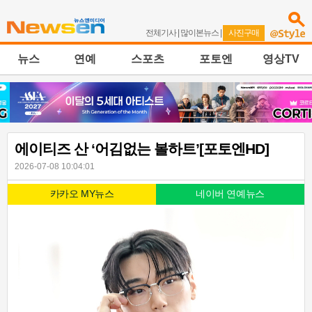
전체기사
|
많이본뉴스
|
사진구매
뉴스
연예
스포츠
포토엔
영상TV
에이티즈 산 ‘어김없는 볼하트’[포토엔HD]
2026-07-08 10:04:01
카카오 MY뉴스
네이버 연예뉴스