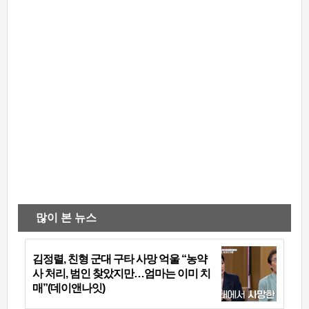
많이 본 뉴스
김정렬, 친형 군대 구타 사망 억울 “농약
사 처리, 범인 찾았지만…엄마는 이미 치
매”(데이앤나잇)