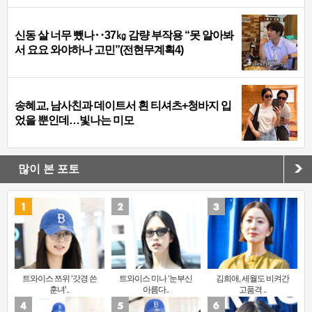
신동 살 너무 뺐나‥37㎏ 감량 부작용 “못 알아봐
서 요요 와야하나 고민”(전현무계획4)
송혜교, 남사친과 데이트서 흰 티셔츠+청바지 입
었을 뿐인데…빛나는 미모
많이 본 포토
트와이스 쯔위 ‘갓경 쓴
트와이스 미나 ‘눈부신
김희애, 세월도 비켜간
훈녀’..
아름다..
고품격 ..