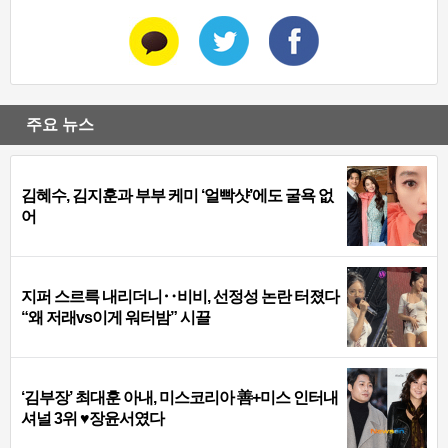
주요 뉴스
김혜수, 김지훈과 부부 케미 ‘얼빡샷’에도 굴욕 없
어
지퍼 스르륵 내리더니‥비비, 선정성 논란 터졌다
“왜 저래vs이게 워터밤” 시끌
‘김부장’ 최대훈 아내, 미스코리아 善+미스 인터내
셔널 3위 ♥장윤서였다