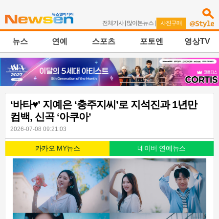
전체기사
|
많이본뉴스
|
사진구매
뉴스
연예
스포츠
포토엔
영상TV
‘바타♥’ 지예은 ‘충주지씨’로 지석진과 1년만
컴백, 신곡 ‘아쿠아’
2026-07-08 09:21:03
카카오 MY뉴스
네이버 연예뉴스