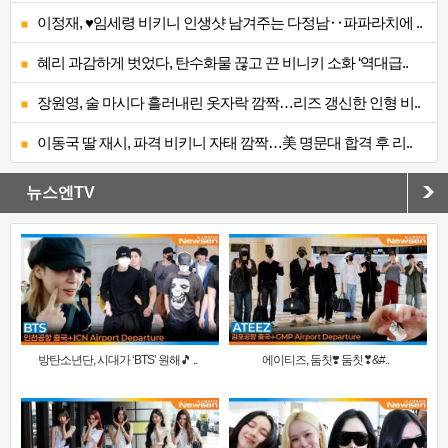
이정재, ♥임세령 비키니 인생샷 남겨주는 다정남‥파파라치에 ..
혜리 과감하게 벗었다, 탄수화물 끊고 끈 비니키 소화 ‘역대급..
장원영, 술 마시다 흘러내린 옷자락 깜짝…리즈 갱신한 인형 비..
이동국 딸 재시, 파격 비키니 자태 깜짝…美 명문대 합격 후 리..
뉴스엔TV
방탄소년단, 시대가 ‘BTS’ 원해🎵 ..
에이티즈, 둠칫❣️ 둠칫❣&#..