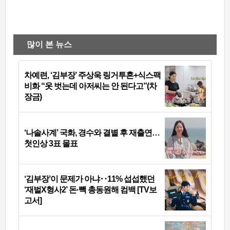
많이 본 뉴스
차예련, ‘김부장’ 주상욱 링거투혼+식스팩
비화 “옷 벗는데 아저씨는 안 된다고”(차
장금)
‘나솔사계’ 국화, 경수와 결별 후 재출연…
첫인상 3표 몰표
‘김부장’이 문제가 아냐‥11% 섭섭했던
‘재벌X형사2’ 돈·빽 총동원해 컴백 [TV보
고서]