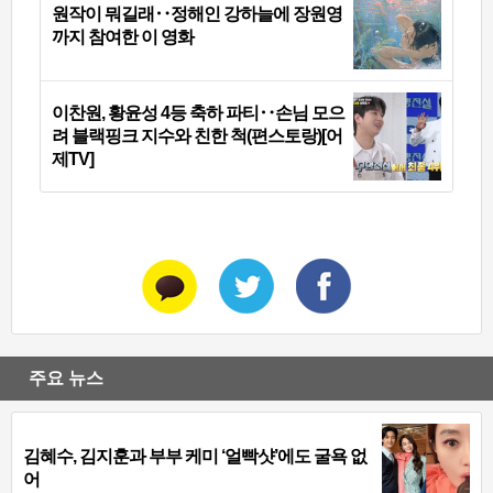
원작이 뭐길래‥정해인 강하늘에 장원영
까지 참여한 이 영화
이찬원, 황윤성 4등 축하 파티‥손님 모으
려 블랙핑크 지수와 친한 척(편스토랑)[어
제TV]
주요 뉴스
김혜수, 김지훈과 부부 케미 ‘얼빡샷’에도 굴욕 없
어