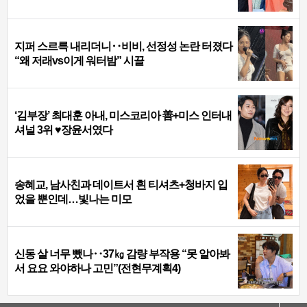
지퍼 스르륵 내리더니‥비비, 선정성 논란 터졌다
“왜 저래vs이게 워터밤” 시끌
‘김부장’ 최대훈 아내, 미스코리아 善+미스 인터내
셔널 3위 ♥장윤서였다
송혜교, 남사친과 데이트서 흰 티셔츠+청바지 입
었을 뿐인데…빛나는 미모
신동 살 너무 뺐나‥37㎏ 감량 부작용 “못 알아봐
서 요요 와야하나 고민”(전현무계획4)