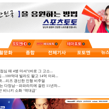
심 때 4병 마셔”(바로 그 고소...
…100억대 빌라도 팔고 14억 아파...
깜짝…리즈 갱신한 인형 비주얼
는 다정남‥파파라치에 걸린 11년차...
 비니키 소화 ‘역대급’