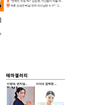
“연예인 걱정 NO” 김승현, 가난팔이 악플 억울할만‥아내+딸과 日 여행
재혼 강성연 ♥2살 연하 의사남편 누구? ‘그알’ 자문의에 훈남 비주얼 초엘리트 스펙 [종합]
미
6
릴
이영애, 변치않...
미야오 깜찍한 ...