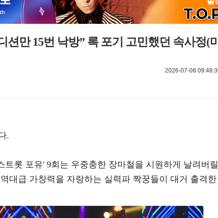
디션만 15번 낙방” 록 포기 고민했던 속사정(
2026-07-08 09:48:3
다.
 '미스트롯 포유' 9회는 우중충한 장마철을 시원하게 날려버
데 역대급 가창력을 자랑하는 실력파 짝꿍들이 대거 출격한