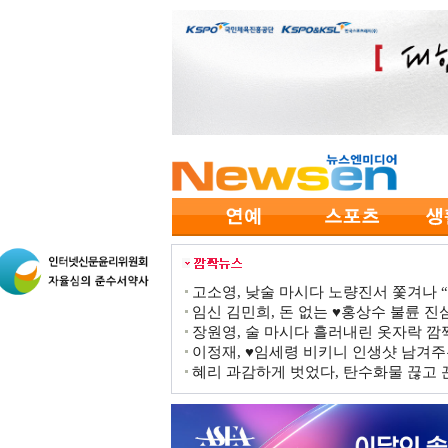
고소영, 낮술 마시다 노량진서 쫓겨나 “점
임신 김민희, 돈 없는 ♥홍상수 불륜 진심
장원영, 술 마시다 흘러내린 옷자락 
이정재, ♥임세령 비키니 인생샷 남겨주
혜리 과감하게 벗었다, 탄수화물 끊고 끈