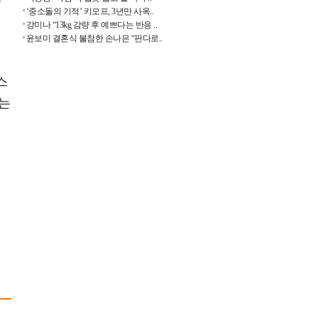
‘중소돌의 기적’ 키오프, 3년만 사옥..
강미나 “13kg 감량 후 예쁘다는 반응 ..
윤보미 결혼식 불참한 손나은 “판다로..
존
스
라는