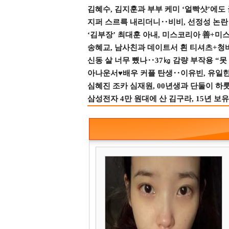
김혜수, 김지훈과 부부 케미 ‘얼빡샷’에도
지퍼 스르륵 내리더니‥비비, 선정성 논란 터
‘김부장’ 최대훈 아내, 미스코리아 善+미
송혜교, 남사친과 데이트서 흰 티셔츠+청
신동 살 너무 뺐나‥37㎏ 감량 부작용 “못
아나운서♥배우 커플 탄생‥이유빈, 유일한 최
심혜진 조카 심재원, 00년생과 단둘이 하룻밤
삼성전자 4만 원대에 산 김구라, 15년 보유