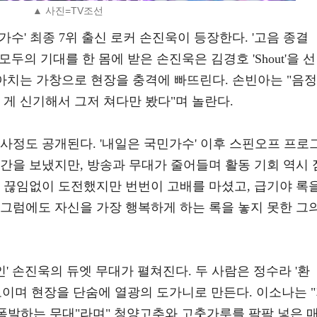
▲ 사진=TV조선
수' 최종 7위 출신 로커 손진욱이 등장한다. '고음 종결
두의 기대를 한 몸에 받은 손진욱은 김경호 'Shout'을 선
몰아치는 가창으로 현장을 충격에 빠뜨린다. 손빈아는 "음정
 게 신기해서 그저 쳐다만 봤다"며 놀란다.
사정도 공개된다. '내일은 국민가수' 이후 스핀오프 프로
간을 보냈지만, 방송과 무대가 줄어들며 활동 기회 역시 
도 끊임없이 도전했지만 번번이 고배를 마셨고, 급기야 록
 그럼에도 자신을 가장 행복하게 하는 록을 놓지 못한 그
거인' 손진욱의 듀엣 무대가 펼쳐진다. 두 사람은 정수라 '환
보이며 현장을 단숨에 열광의 도가니로 만든다. 이소나는 
이 폭발하는 무대"라며" 청양고추와 고춧가루를 팍팍 넣은 