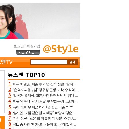
로그인
|
회원가입
배우 최일순, 이혼 후 20년 산속 생활 “딸 내가 버렸다고 원망‥맘 아파”(특종)[어제TV]
‘혼외자→유부남’ 정우성 근황 포착, 수식억 해킹 피해 후배 만났다 “존경하는”
집 공개 유재석, 결혼사진 라면 냄비 받침대 되고 분노‥가족사진도 피해(놀뭐)[어제TV]
백윤식 손녀+정시아 딸 첫 유화 공개, LA 아트쇼→서울국제조각페스타 작가다운 수준급 실력
유혜리, 배우 이근희과 1년 반만 이혼 왜? “식칼 꽂고 의자 던져” 충격 폭로(특종)[어제TV]
임지연, 그림 같은 발리 배경? 뼈말라 청순 비키니 핏에 상대 안 되네
김성수, ♥박소윤 집 이불 폐기 처분 “어떤 X이랑 썼을지 몰라” 질투(신랑수업2)[어제TV]
44kg 송가인 “비가 오나 눈이 오나” 매일 이 운동, 허벅지 근육량 상승+체지방 감소