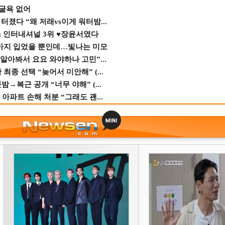
 굴욕 없어
졌다 “왜 저래vs이게 워터밤...
스 인터내셔널 3위 ♥장윤서였다
바지 입었을 뿐인데…빛나는 미모
 알아봐서 요요 와야하나 고민”...
종 선택 “늦어서 미안해” (...
→복근 공개 “너무 야해” (...
 아파트 손해 처분 “그래도 괜...