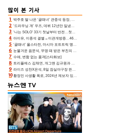
박주호 딸 나은 ‘골때녀’ 관중석 등장, 김민재 복제인간 보고 혼란 [결정적장면]
‘드라우닝 걔’ 우즈, 데뷔 12년만 일냈다…체조경기장 입성 확정
‘나는 SOLO’ 33기 첫날부터 반전…첫인상 0표 영호, 호감남 급부상
아이유, 이종석 결별→이관개방증…46장 꽉 채운 유애나 ♥ “열심히 사는 중”
‘골때녀’ 올스타전, 마시마 포트트릭 맹추격전 5:4 골 잔치 ‘짜릿’ [어제TV]
눈물겨운 음문석, 무명 때 받은 부친의 전재산→폐암 父 세상 떠나기 전 여행(유퀴즈)[어제TV]
수애, 변함 없는 품격[스타화보]
트리플에스 김채연, 개그맨 김규원과 함께 프리뷰쇼 진행 [포토엔HD]
라이즈 성찬X은석, 8일 잠실야구장 뜬다…시구 시타+특별공연까지
황정민 사생활 폭로, 2024년 제보자 있었나 “네가 회사에 전화했니” 녹취록 공개 파장