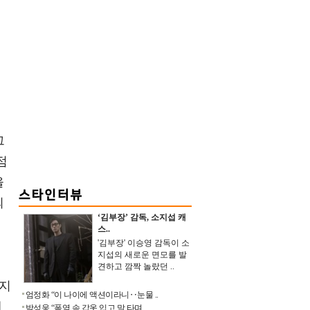
그
점
을
의
‘김부장’ 감독, 소지섭 캐
스..
'김부장' 이승영 감독이 소
지섭의 새로운 면모를 발
견하고 깜짝 놀랐던 ..
"지
엄정화 “이 나이에 액션이라니‥눈물 ..
매
박성웅 “폭염 속 갑옷 입고 말 타며 ..