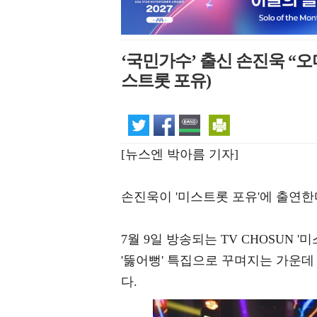
‘국민가수’ 출신 손진욱 “오
스트롯 포유)
[뉴스엔 박아름 기자]
손진욱이 '미스트롯 포유'에 출연한
7월 9일 방송되는 TV CHOSUN
'뚫어뻥' 특집으로 꾸며지는 가운
다.