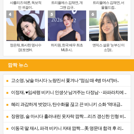
샤를리즈 테론, 독보적
트리플에스 김채연, 개
트리플에스 김채연, 서
인 귀걸이..
그맨 김규..
울월드컵..
정은채, 화사한 명사수
하지원, 한국 배우 최초
엔믹스 설윤 ‘눈부신 미
[포토엔H..
MLB 시..
소’[포..
깜짝 뉴스
고소영, 낮술 마시다 노량진서 쫓겨나 “점심 때 4병 마셔”(바..
이정재, ♥임세령 비키니 인생샷 남겨주는 다정남‥파파라치에 ..
혜리 과감하게 벗었다, 탄수화물 끊고 끈 비니키 소화 ‘역대급..
장원영, 술 마시다 흘러내린 옷자락 깜짝…리즈 갱신한 인형 비..
이동국 딸 재시, 파격 비키니 자태 깜짝…美 명문대 합격 후 리..