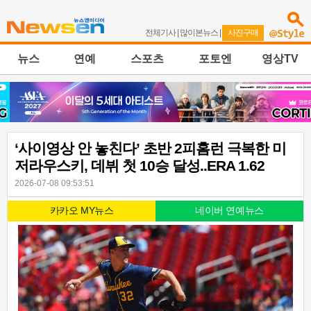
전체기사
|
많이본뉴스
|
사진구매
뉴스
연예
스포츠
포토엔
영상TV
‘사이영상 안 놓친다’ 초반 2피홈런 극복한 미
저라우스키, 데뷔 첫 10승 달성..ERA 1.62
2026-07-08 09:53:51
카카오 MY뉴스
네이버 연예뉴스