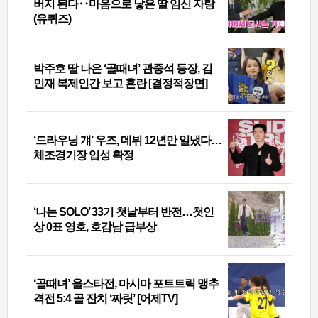
버지 된다‥마음으로 낳은 딸 임신 자랑
(유퀴즈)
박주호 딸 나은 ‘골때녀’ 관중석 등장, 김
민재 복제인간 보고 혼란 [결정적장면]
‘드라우닝 걔’ 우즈, 데뷔 12년만 일냈다…
체조경기장 입성 확정
‘나는 SOLO’ 33기 첫날부터 반전…첫인
상 0표 영호, 호감남 급부상
‘골때녀’ 올스타전, 마시마 포트트릭 맹추
격전 5:4 골 잔치 ‘짜릿’ [어제TV]