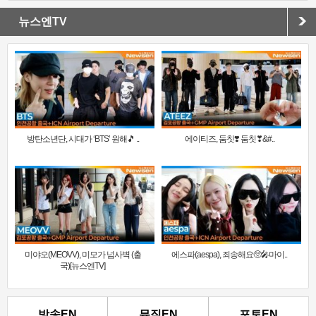
뉴스엔TV
방탄소년단, 시대가 ‘BTS’ 원해🎵 ..
에이티즈, 둠칫❣️ 둠칫❣&#..
미야오(MEOVV), 미모가 넘사벽 (출
에스파(aespa), 죄송해요🥺🎤마이..
국)[뉴스엔TV]
방송EN
뮤직EN
포토EN