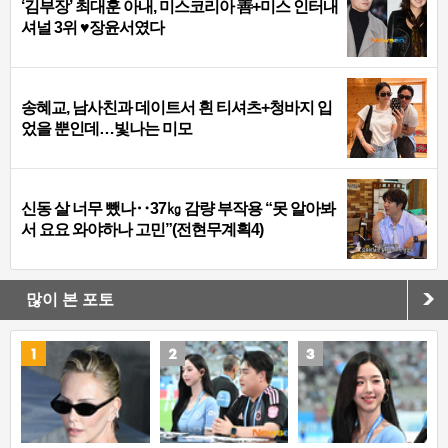
‘김부장’ 최대훈 아내, 미스코리아 善+미스 인터내
셔널 3위 ♥장윤서였다
송혜교, 남사친과 데이트서 흰 티셔츠+청바지 입
었을 뿐인데…빛나는 미모
신동 살 너무 뺐나‥37㎏ 감량 부작용 “못 알아봐
서 요요 와야하나 고민”(전현무계획4)
많이 본 포토