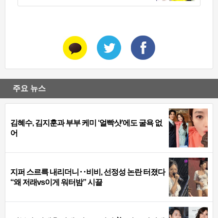
주요 뉴스
김혜수, 김지훈과 부부 케미 ‘얼빡샷’에도 굴욕 없
어
지퍼 스르륵 내리더니‥비비, 선정성 논란 터졌다
“왜 저래vs이게 워터밤” 시끌