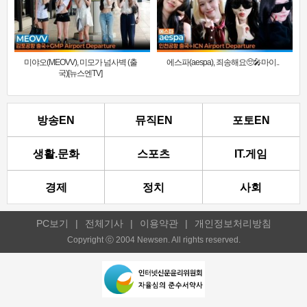
미야오(MEOVV), 미모가 넘사벽 (출
에스파(aespa), 죄송해요🥺🎤마이..
국)[뉴스엔TV]
방송EN
뮤직EN
포토EN
생활.문화
스포츠
IT.게임
경제
정치
사회
PC보기
|
전체기사
|
이용약관
|
개인정보처리방침
Copyright ⓒ 2004 Newsen. All rights reserved.