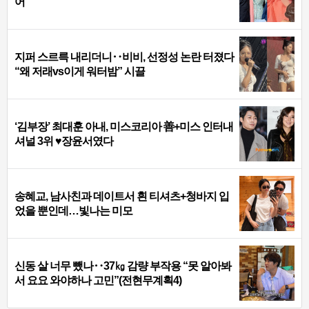
어
지퍼 스르륵 내리더니‥비비, 선정성 논란 터졌다
“왜 저래vs이게 워터밤” 시끌
‘김부장’ 최대훈 아내, 미스코리아 善+미스 인터내
셔널 3위 ♥장윤서였다
송혜교, 남사친과 데이트서 흰 티셔츠+청바지 입
었을 뿐인데…빛나는 미모
신동 살 너무 뺐나‥37㎏ 감량 부작용 “못 알아봐
서 요요 와야하나 고민”(전현무계획4)