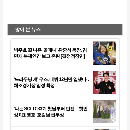
많이 본 뉴스
박주호 딸 나은 ‘골때녀’ 관중석 등장, 김
민재 복제인간 보고 혼란 [결정적장면]
‘드라우닝 걔’ 우즈, 데뷔 12년만 일냈다…
체조경기장 입성 확정
‘나는 SOLO’ 33기 첫날부터 반전…첫인
상 0표 영호, 호감남 급부상