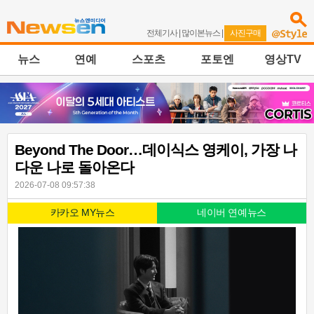
전체기사
|
많이본뉴스
|
사진구매
뉴스
연예
스포츠
포토엔
영상TV
Beyond The Door…데이식스 영케이, 가장 나
다운 나로 돌아온다
2026-07-08 09:57:38
카카오 MY뉴스
네이버 연예뉴스