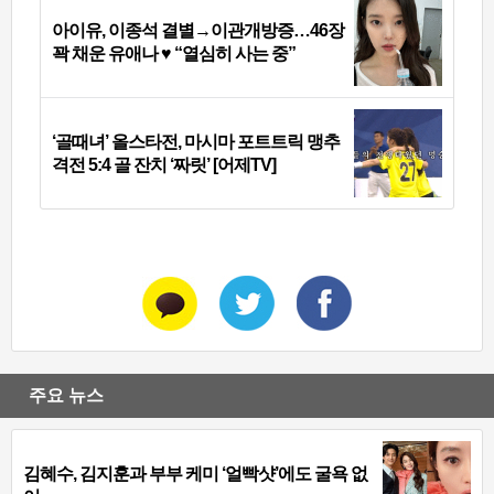
아이유, 이종석 결별→이관개방증…46장
꽉 채운 유애나 ♥ “열심히 사는 중”
‘골때녀’ 올스타전, 마시마 포트트릭 맹추
격전 5:4 골 잔치 ‘짜릿’ [어제TV]
주요 뉴스
김혜수, 김지훈과 부부 케미 ‘얼빡샷’에도 굴욕 없