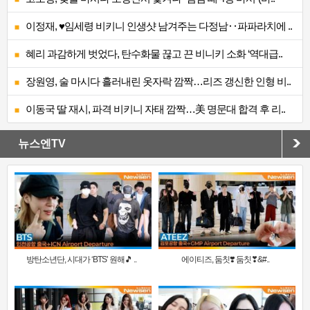
이정재, ♥임세령 비키니 인생샷 남겨주는 다정남‥파파라치에 ..
혜리 과감하게 벗었다, 탄수화물 끊고 끈 비니키 소화 ‘역대급..
장원영, 술 마시다 흘러내린 옷자락 깜짝…리즈 갱신한 인형 비..
이동국 딸 재시, 파격 비키니 자태 깜짝…美 명문대 합격 후 리..
뉴스엔TV
방탄소년단, 시대가 ‘BTS’ 원해🎵 ..
에이티즈, 둠칫❣️ 둠칫❣&#..