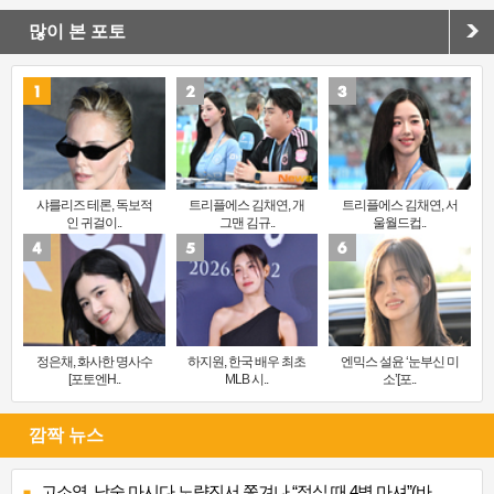
많이 본 포토
샤를리즈 테론, 독보적
트리플에스 김채연, 개
트리플에스 김채연, 서
인 귀걸이..
그맨 김규..
울월드컵..
정은채, 화사한 명사수
하지원, 한국 배우 최초
엔믹스 설윤 ‘눈부신 미
[포토엔H..
MLB 시..
소’[포..
깜짝 뉴스
고소영, 낮술 마시다 노량진서 쫓겨나 “점심 때 4병 마셔”(바..