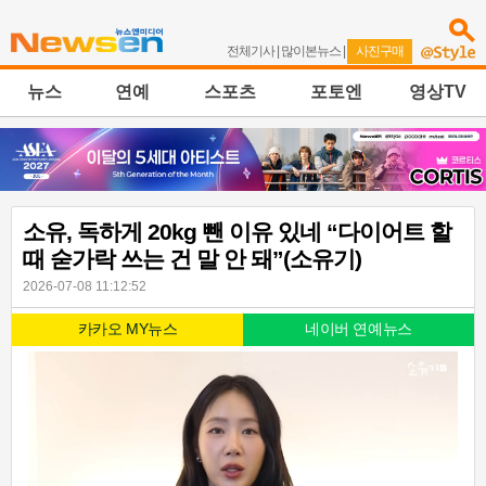
전체기사
|
많이본뉴스
|
사진구매
뉴스
연예
스포츠
포토엔
영상TV
소유, 독하게 20kg 뺀 이유 있네 “다이어트 할
때 숟가락 쓰는 건 말 안 돼”(소유기)
2026-07-08 11:12:52
카카오 MY뉴스
네이버 연예뉴스