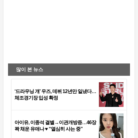
많이 본 뉴스
‘드라우닝 걔’ 우즈, 데뷔 12년만 일냈다…
체조경기장 입성 확정
아이유, 이종석 결별→이관개방증…46장
꽉 채운 유애나 ♥ “열심히 사는 중”