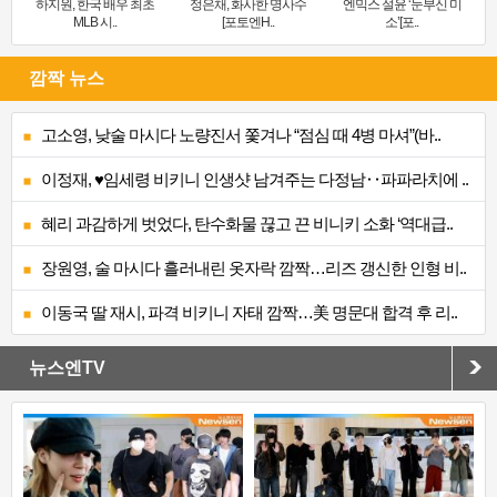
하지원, 한국 배우 최초
정은채, 화사한 명사수
엔믹스 설윤 ‘눈부신 미
MLB 시..
[포토엔H..
소’[포..
깜짝 뉴스
고소영, 낮술 마시다 노량진서 쫓겨나 “점심 때 4병 마셔”(바..
이정재, ♥임세령 비키니 인생샷 남겨주는 다정남‥파파라치에 ..
혜리 과감하게 벗었다, 탄수화물 끊고 끈 비니키 소화 ‘역대급..
장원영, 술 마시다 흘러내린 옷자락 깜짝…리즈 갱신한 인형 비..
이동국 딸 재시, 파격 비키니 자태 깜짝…美 명문대 합격 후 리..
뉴스엔TV