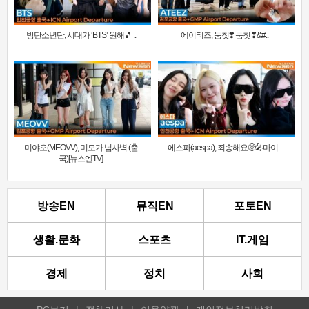
방탄소년단, 시대가 ‘BTS’ 원해🎵 ..
에이티즈, 둠칫❣️ 둠칫❣&#..
미야오(MEOVV), 미모가 넘사벽 (출
에스파(aespa), 죄송해요🥺🎤마이..
국)[뉴스엔TV]
방송EN
뮤직EN
포토EN
생활.문화
스포츠
IT.게임
경제
정치
사회