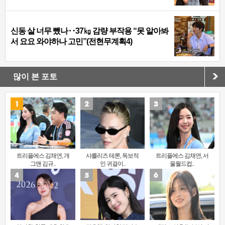
신동 살 너무 뺐나‥37㎏ 감량 부작용 “못 알아봐
서 요요 와야하나 고민”(전현무계획4)
많이 본 포토
트리플에스 김채연, 개
샤를리즈 테론, 독보적
트리플에스 김채연, 서
그맨 김규..
인 귀걸이..
울월드컵..