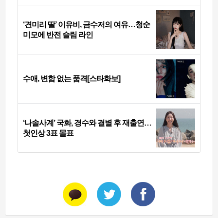
‘견미리 딸’ 이유비, 금수저의 여유…청순
미모에 반전 슬림 라인
수애, 변함 없는 품격[스타화보]
‘나솔사계’ 국화, 경수와 결별 후 재출연…
첫인상 3표 몰표