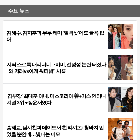
주요 뉴스
김혜수, 김지훈과 부부 케미 ‘얼빡샷’에도 굴욕 없
어
지퍼 스르륵 내리더니‥비비, 선정성 논란 터졌다
“왜 저래vs이게 워터밤” 시끌
‘김부장’ 최대훈 아내, 미스코리아 善+미스 인터내
셔널 3위 ♥장윤서였다
송혜교, 남사친과 데이트서 흰 티셔츠+청바지 입
었을 뿐인데…빛나는 미모