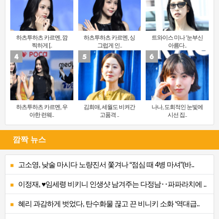
하츠투하츠 카르멘, 깜
하츠투하츠 카르멘, 싱
트와이스 미나 ‘눈부신
찍하게 [..
그럽게 인..
아름다..
하츠투하츠 카르멘, 우
김희애, 세월도 비켜간
나나, 도회적인 눈빛에
아한 런웨..
고품격 ..
시선 집..
깜짝 뉴스
고소영, 낮술 마시다 노량진서 쫓겨나 “점심 때 4병 마셔”(바..
이정재, ♥임세령 비키니 인생샷 남겨주는 다정남‥파파라치에 ..
혜리 과감하게 벗었다, 탄수화물 끊고 끈 비니키 소화 ‘역대급..