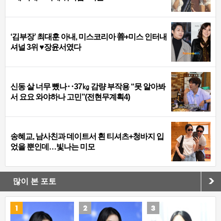
‘김부장’ 최대훈 아내, 미스코리아 善+미스 인터내
셔널 3위 ♥장윤서였다
신동 살 너무 뺐나‥37㎏ 감량 부작용 “못 알아봐
서 요요 와야하나 고민”(전현무계획4)
송혜교, 남사친과 데이트서 흰 티셔츠+청바지 입
었을 뿐인데…빛나는 미모
많이 본 포토