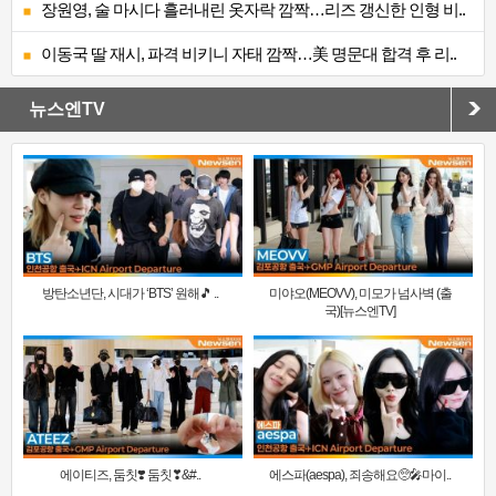
장원영, 술 마시다 흘러내린 옷자락 깜짝…리즈 갱신한 인형 비..
이동국 딸 재시, 파격 비키니 자태 깜짝…美 명문대 합격 후 리..
뉴스엔TV
방탄소년단, 시대가 ‘BTS’ 원해🎵 ..
미야오(MEOVV), 미모가 넘사벽 (출
국)[뉴스엔TV]
에이티즈, 둠칫❣️ 둠칫❣&#..
에스파(aespa), 죄송해요🥺🎤마이..