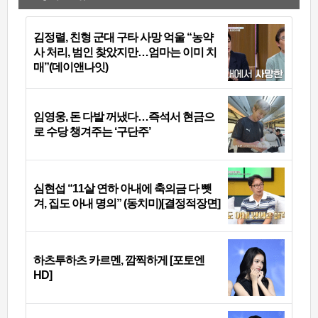
김정렬, 친형 군대 구타 사망 억울 “농약
사 처리, 범인 찾았지만…엄마는 이미 치
매”(데이앤나잇)
임영웅, 돈 다발 꺼냈다…즉석서 현금으
로 수당 챙겨주는 ‘구단주’
심현섭 “11살 연하 아내에 축의금 다 뺏
겨, 집도 아내 명의” (동치미)[결정적장면]
하츠투하츠 카르멘, 깜찍하게 [포토엔
HD]