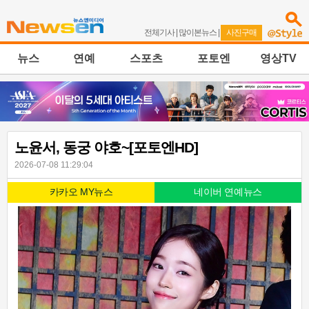
전체기사
|
많이본뉴스
|
사진구매
뉴스
연예
스포츠
포토엔
영상TV
노윤서, 동궁 야호~[포토엔HD]
2026-07-08 11:29:04
카카오 MY뉴스
네이버 연예뉴스