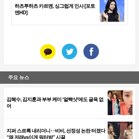
하츠투하츠 카르멘, 싱그럽게 인사 [포토
엔HD]
주요 뉴스
김혜수, 김지훈과 부부 케미 ‘얼빡샷’에도 굴욕 없
어
지퍼 스르륵 내리더니‥비비, 선정성 논란 터졌다
“왜 저래vs이게 워터밤” 시끌