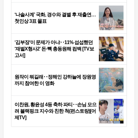
‘나솔사계’ 국화, 경수와 결별 후 재출연…
첫인상 3표 몰표
‘김부장’이 문제가 아냐‥11% 섭섭했던
‘재벌X형사2’ 돈·빽 총동원해 컴백 [TV보
고서]
원작이 뭐길래‥정해인 강하늘에 장원영
까지 참여한 이 영화
이찬원, 황윤성 4등 축하 파티‥손님 모으
려 블랙핑크 지수와 친한 척(편스토랑)[어
제TV]