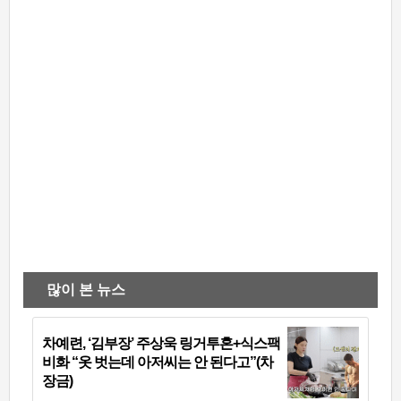
많이 본 뉴스
차예련, ‘김부장’ 주상욱 링거투혼+식스팩
비화 “옷 벗는데 아저씨는 안 된다고”(차
장금)