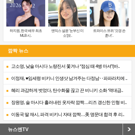
하지원, 한국 배우 최초
엔믹스 설윤 ‘눈부신 미
트와이스 쯔위 ‘갓경 쓴
MLB 시..
소’[포..
훈녀’..
깜짝 뉴스
고소영, 낮술 마시다 노량진서 쫓겨나 “점심 때 4병 마셔”(바..
이정재, ♥임세령 비키니 인생샷 남겨주는 다정남‥파파라치에 ..
혜리 과감하게 벗었다, 탄수화물 끊고 끈 비니키 소화 ‘역대급..
장원영, 술 마시다 흘러내린 옷자락 깜짝…리즈 갱신한 인형 비..
이동국 딸 재시, 파격 비키니 자태 깜짝…美 명문대 합격 후 리..
뉴스엔TV