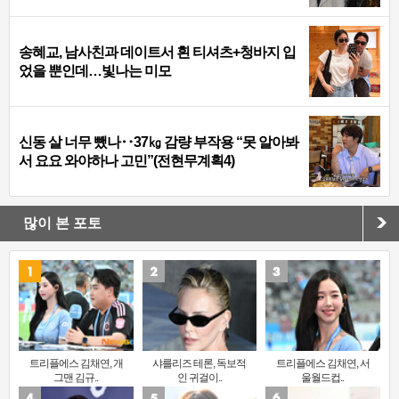
송혜교, 남사친과 데이트서 흰 티셔츠+청바지 입
었을 뿐인데…빛나는 미모
신동 살 너무 뺐나‥37㎏ 감량 부작용 “못 알아봐
서 요요 와야하나 고민”(전현무계획4)
많이 본 포토
트리플에스 김채연, 개
샤를리즈 테론, 독보적
트리플에스 김채연, 서
그맨 김규..
인 귀걸이..
울월드컵..