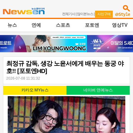
전체기사
|
많이본뉴스
|
사진구매
뉴스
연예
스포츠
포토엔
영상TV
최정규 감독, 생강 노윤서에게 배우는 동궁 야
호!! [포토엔HD]
2026-07-08 11:31:32
카카오 MY뉴스
네이버 연예뉴스