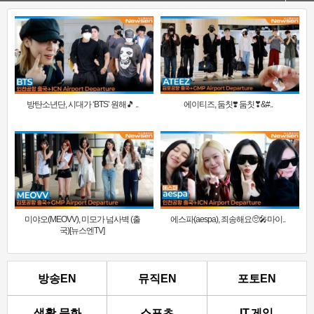
방탄소년단, 시대가 ‘BTS’ 원해🎵 ..
에이티즈, 둠칫❣️ 둠칫❣&#..
미야오(MEOVV), 미모가 넘사벽 (출
에스파(aespa), 죄송해요🥺🎤마이..
국)[뉴스엔TV]
방송EN
뮤직EN
포토EN
생활.문화
스포츠
IT.게임