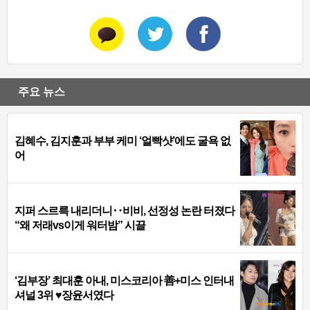
주요 뉴스
김혜수, 김지훈과 부부 케미 ‘얼빡샷’에도 굴욕 없
어
지퍼 스르륵 내리더니‥비비, 선정성 논란 터졌다
“왜 저래vs이게 워터밤” 시끌
‘김부장’ 최대훈 아내, 미스코리아 善+미스 인터내
셔널 3위 ♥장윤서였다