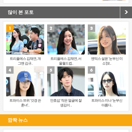
많이 본 포토
트리플에스 김채연, 개
트리플에스 김채연, 서
엔믹스 설윤 ‘눈부신 미
그맨 김규..
울월드컵..
소’[포..
트와이스 쯔위 ‘갓경 쓴
안효섭 ‘작은 얼굴에 잘
트와이스 미나 ‘눈부신
훈녀’..
생김이 ..
아름다..
깜짝 뉴스