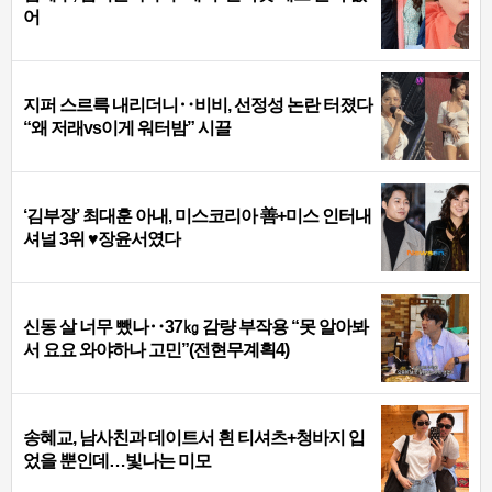
어
지퍼 스르륵 내리더니‥비비, 선정성 논란 터졌다
“왜 저래vs이게 워터밤” 시끌
‘김부장’ 최대훈 아내, 미스코리아 善+미스 인터내
셔널 3위 ♥장윤서였다
신동 살 너무 뺐나‥37㎏ 감량 부작용 “못 알아봐
서 요요 와야하나 고민”(전현무계획4)
송혜교, 남사친과 데이트서 흰 티셔츠+청바지 입
었을 뿐인데…빛나는 미모