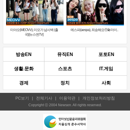
미야오(MEOVV), 미모가 넘사벽 (출
에스파(aespa), 죄송해요🥺🎤마이..
국)[뉴스엔TV]
방송EN
뮤직EN
포토EN
생활.문화
스포츠
IT.게임
경제
정치
사회
PC보기
|
전체기사
|
이용약관
|
개인정보처리방침
Copyright ⓒ 2004 Newsen. All rights reserved.