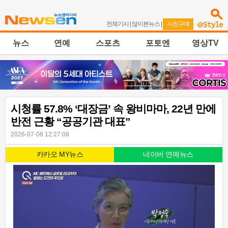
전체기사
|
많이본뉴스
|
사진구매
뉴스
연예
스포츠
포토엔
영상TV
시청률 57.8% ‘대장금’ 속 왕비마마, 22년 만에
반전 근황 “공공기관 대표”
2026-07-08 12:27:08
카카오 MY뉴스
네이버 연예뉴스