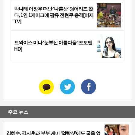
박나래 이장우 떠난 ‘나혼산’ 덩어리즈 왔
다, 1인 1케이크에 팜유 전현무 충격[어제
TV]
트와이스 미나 ‘눈부신 아름다움’[포토엔
HD]
주요 뉴스
김혜수, 김지훈과 부부 케미 ‘얼빡샷’에도 굴욕 없