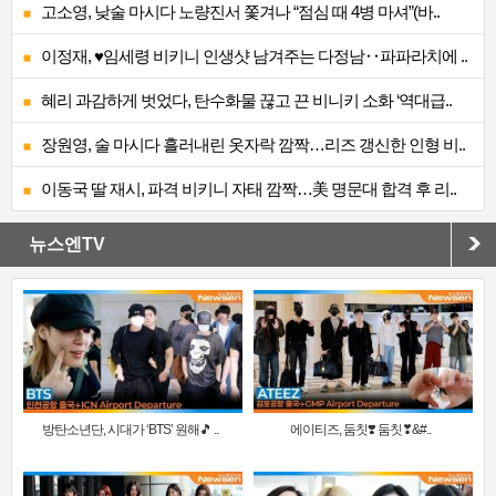
고소영, 낮술 마시다 노량진서 쫓겨나 “점심 때 4병 마셔”(바..
이정재, ♥임세령 비키니 인생샷 남겨주는 다정남‥파파라치에 ..
혜리 과감하게 벗었다, 탄수화물 끊고 끈 비니키 소화 ‘역대급..
장원영, 술 마시다 흘러내린 옷자락 깜짝…리즈 갱신한 인형 비..
이동국 딸 재시, 파격 비키니 자태 깜짝…美 명문대 합격 후 리..
뉴스엔TV
방탄소년단, 시대가 ‘BTS’ 원해🎵 ..
에이티즈, 둠칫❣️ 둠칫❣&#..