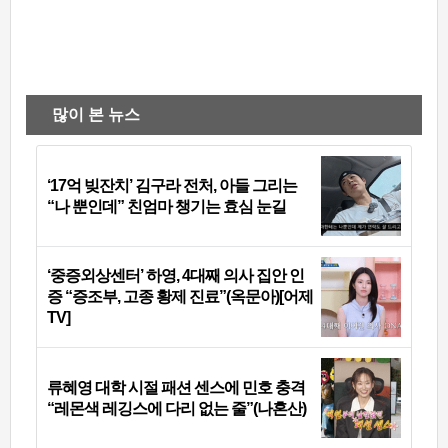
많이 본 뉴스
‘17억 빚잔치’ 김구라 전처, 아들 그리는
“나 뿐인데” 친엄마 챙기는 효심 눈길
‘중증외상센터’ 하영, 4대째 의사 집안 인
증 “증조부, 고종 황제 진료”(옥문아)[어제
TV]
류혜영 대학 시절 패션 센스에 민호 충격
“레몬색 레깅스에 다리 없는 줄”(나혼산)