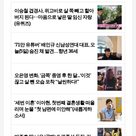
이승철 겹경사, 위고비로 살 쪽 빼고 할아
버지 된다‥마음으로 낳은 딸 임신 자랑
(유퀴즈)
‘71만 유튜버’ 배인규 신남성연대 대표, 오
늘(5일) 숨진 채 발견…향년 36세
오은영 변화, ‘금쪽’ 종영 후 한 달...‘이것’
끊고 살 뺀 모습 포착 “날씬하다!”
‘세번 이혼’ 이아현, 첫번째 결혼생활 떠올
리며 눈물 “첫 남편에 미안해”(새롭게하
소서)