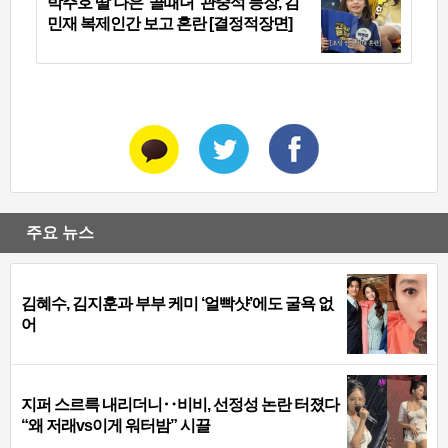
박주호 딸 나은 ‘골때녀’ 관중석 등장, 김
민재 복제인간 보고 혼란 [결정적장면]
주요 뉴스
김혜수, 김지훈과 부부 케미 ‘얼빡샷’에도 굴욕 없
어
지퍼 스르륵 내리더니‥비비, 선정성 논란 터졌다
“왜 저래vs이게 워터밤” 시끌