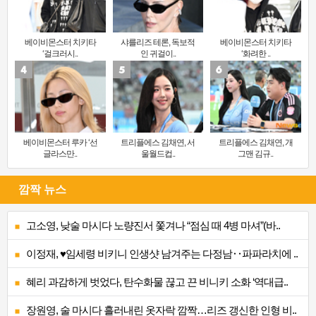
베이비몬스터 치키타
샤를리즈 테론, 독보적
베이비몬스터 치키타
‘걸크러시..
인 귀걸이..
‘화려한 ..
베이비몬스터 루카 ‘선
트리플에스 김채연, 서
트리플에스 김채연, 개
글라스만..
울월드컵..
그맨 김규..
깜짝 뉴스
고소영, 낮술 마시다 노량진서 쫓겨나 “점심 때 4병 마셔”(바..
이정재, ♥임세령 비키니 인생샷 남겨주는 다정남‥파파라치에 ..
혜리 과감하게 벗었다, 탄수화물 끊고 끈 비니키 소화 ‘역대급..
장원영, 술 마시다 흘러내린 옷자락 깜짝…리즈 갱신한 인형 비..