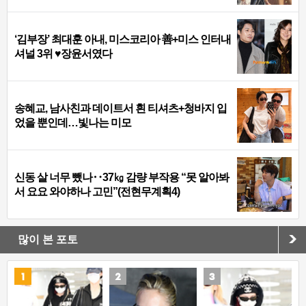
‘김부장’ 최대훈 아내, 미스코리아 善+미스 인터내
셔널 3위 ♥장윤서였다
송혜교, 남사친과 데이트서 흰 티셔츠+청바지 입
었을 뿐인데…빛나는 미모
신동 살 너무 뺐나‥37㎏ 감량 부작용 “못 알아봐
서 요요 와야하나 고민”(전현무계획4)
많이 본 포토