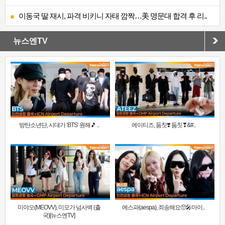
이동국 딸 재시, 파격 비키니 자태 깜짝…美 명문대 합격 후 리..
뉴스엔TV
방탄소년단, 시대가 ‘BTS’ 원해🎵 ..
에이티즈, 둠칫❣️ 둠칫❣&#..
미야오(MEOVV), 미모가 넘사벽 (출
에스파(aespa), 죄송해요🥺🎤마이..
국)[뉴스엔TV]