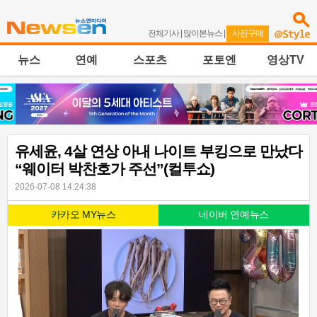
전체기사
|
많이본뉴스
|
사진구매
뉴스
연예
스포츠
포토엔
영상TV
유세윤, 4살 연상 아내 나이트 부킹으로 만났다
“웨이터 박찬호가 주선”(컬투쇼)
2026-07-08 14:24:38
카카오 MY뉴스
네이버 연예뉴스