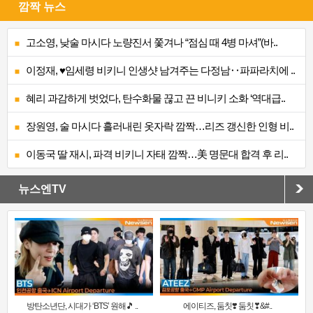
깜짝 뉴스
고소영, 낮술 마시다 노량진서 쫓겨나 “점심 때 4병 마셔”(바..
이정재, ♥임세령 비키니 인생샷 남겨주는 다정남‥파파라치에 ..
혜리 과감하게 벗었다, 탄수화물 끊고 끈 비니키 소화 ‘역대급..
장원영, 술 마시다 흘러내린 옷자락 깜짝…리즈 갱신한 인형 비..
이동국 딸 재시, 파격 비키니 자태 깜짝…美 명문대 합격 후 리..
뉴스엔TV
방탄소년단, 시대가 ‘BTS’ 원해🎵 ..
에이티즈, 둠칫❣️ 둠칫❣&#..