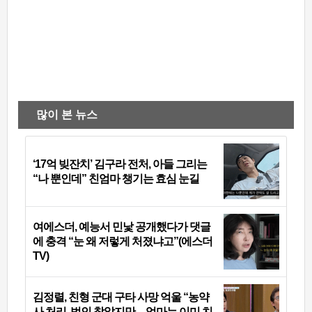
많이 본 뉴스
‘17억 빚잔치’ 김구라 전처, 아들 그리는
“나 뿐인데” 친엄마 챙기는 효심 눈길
여에스더, 예능서 민낯 공개했다가 댓글
에 충격 “눈 왜 저렇게 처졌냐고”(에스더
TV)
김정렬, 친형 군대 구타 사망 억울 “농약
사 처리, 범인 찾았지만…엄마는 이미 치