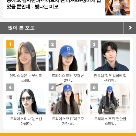
송혜교, 남사친과 데이트서 흰 티셔츠+청바지 입
었을 뿐인데…빛나는 미모
많이 본 포토
엔믹스 설윤 ‘눈부신 미
트와이스 쯔위 ‘갓경 쓴
안효섭 ‘작은 얼굴에 잘
소’[포..
훈녀’..
생김이 ..
트와이스 미나 ‘눈부신
트와이스 쯔위 ‘야구모
트와이스 쯔위 ‘편안한
아름다..
자만 써..
스타일..