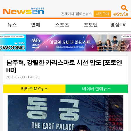
전체기사
|
많이본뉴스
|
사진구매
뉴스
연예
스포츠
포토엔
영상TV
남주혁, 강렬한 카리스마로 시선 압도 [포토엔
HD]
2026-07-08 11:45:25
카카오 MY뉴스
네이버 연예뉴스