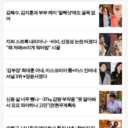
김혜수, 김지훈과 부부 케미 ‘얼빡샷’에도 굴욕 없
어
지퍼 스르륵 내리더니‥비비, 선정성 논란 터졌다
“왜 저래vs이게 워터밤” 시끌
‘김부장’ 최대훈 아내, 미스코리아 善+미스 인터내
셔널 3위 ♥장윤서였다
신동 살 너무 뺐나‥37㎏ 감량 부작용 “못 알아봐
서 요요 와야하나 고민”(전현무계획4)