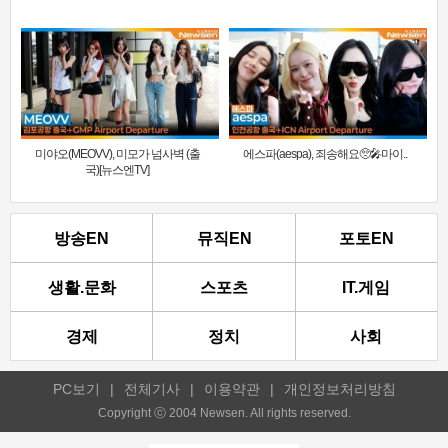
미야오(MEOVV), 미모가 넘사벽 (출
에스파(aespa), 죄송해요🥺🎤마이..
국)[뉴스엔TV]
방송EN
뮤직EN
포토EN
생활.문화
스포츠
IT.게임
경제
정치
사회
PC보기
|
전체기사
|
이용약관
|
개인정보처리방침
Copyright ⓒ 2004 Newsen. All rights reserved.