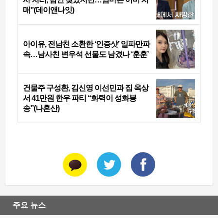
매”(데이앤나잇)
아이유, 전남친 소환한 ‘인증샷’ 일파만파
속…남사친 변우석 선물도 남겼나 ‘훈훈’
건물주 구성환, 김신영 이선민과 집 옥상
서 41만원 한우 파티 “화력이 성화봉
송”(나혼산)
주요 뉴스