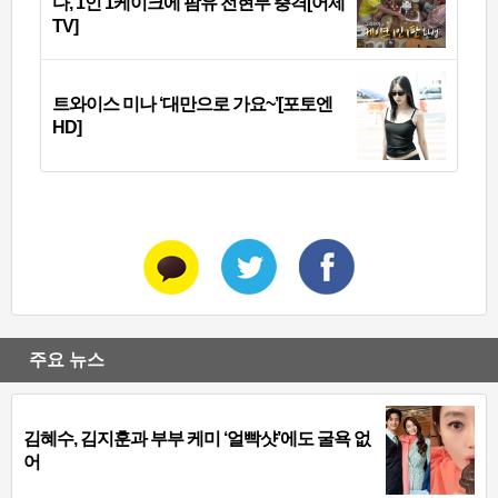
다, 1인 1케이크에 팜유 전현무 충격[어제
TV]
트와이스 미나 ‘대만으로 가요~’[포토엔
HD]
주요 뉴스
김혜수, 김지훈과 부부 케미 ‘얼빡샷’에도 굴욕 없
어