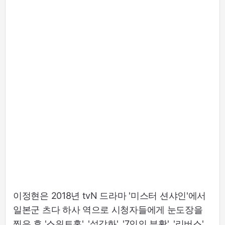
이정현은 2018년 tvN 드라마 '미스터 션샤인'에서
일본군 츠다 하사 역으로 시청자들에게 눈도장을
찍은 후 '스위트홈', '설강화', '7인의 부활', '리버스',