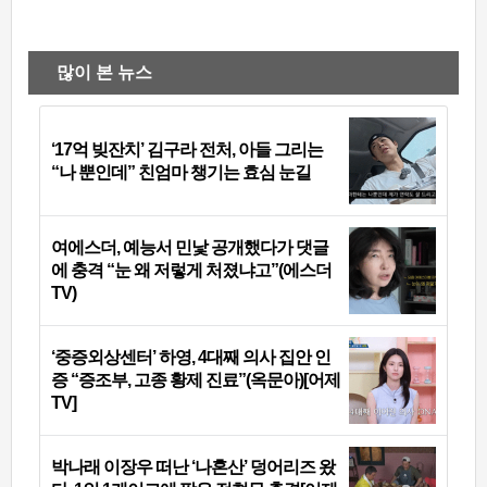
많이 본 뉴스
‘17억 빚잔치’ 김구라 전처, 아들 그리는
“나 뿐인데” 친엄마 챙기는 효심 눈길
여에스더, 예능서 민낯 공개했다가 댓글
에 충격 “눈 왜 저렇게 처졌냐고”(에스더
TV)
‘중증외상센터’ 하영, 4대째 의사 집안 인
증 “증조부, 고종 황제 진료”(옥문아)[어제
TV]
박나래 이장우 떠난 ‘나혼산’ 덩어리즈 왔