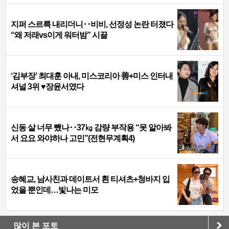
지퍼 스르륵 내리더니‥비비, 선정성 논란 터졌다
“왜 저래vs이게 워터밤” 시끌
‘김부장’ 최대훈 아내, 미스코리아 善+미스 인터내
셔널 3위 ♥장윤서였다
신동 살 너무 뺐나‥37㎏ 감량 부작용 “못 알아봐
서 요요 와야하나 고민”(전현무계획4)
송혜교, 남사친과 데이트서 흰 티셔츠+청바지 입
었을 뿐인데…빛나는 미모
많이 본 포토