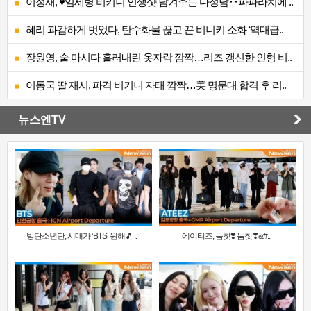
이정재, ♥임세령 비키니 인생샷 남겨주는 다정남‥파파라치에 ..
혜리 과감하게 벗었다, 탄수화물 끊고 끈 비니키 소화 ‘역대급..
장원영, 술 마시다 흘러내린 옷자락 깜짝…리즈 갱신한 인형 비..
이동국 딸 재시, 파격 비키니 자태 깜짝…美 명문대 합격 후 리..
뉴스엔TV
방탄소년단, 시대가 ‘BTS’ 원해🎵 ..
에이티즈, 둠칫❣️ 둠칫❣&#..