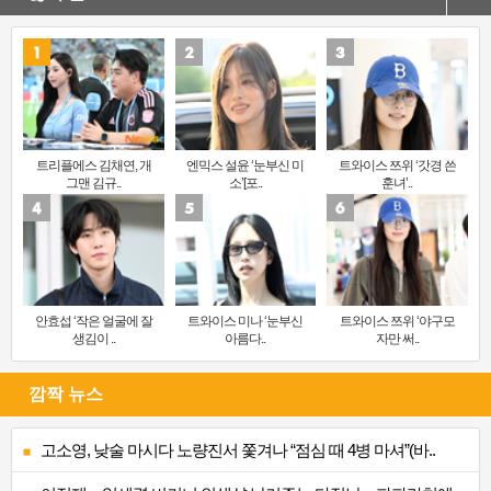
트리플에스 김채연, 개
엔믹스 설윤 ‘눈부신 미
트와이스 쯔위 ‘갓경 쓴
그맨 김규..
소’[포..
훈녀’..
안효섭 ‘작은 얼굴에 잘
트와이스 미나 ‘눈부신
트와이스 쯔위 ‘야구모
생김이 ..
아름다..
자만 써..
깜짝 뉴스
고소영, 낮술 마시다 노량진서 쫓겨나 “점심 때 4병 마셔”(바..