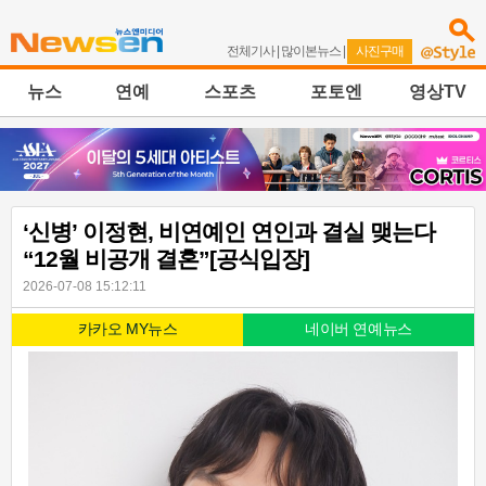
전체기사
|
많이본뉴스
|
사진구매
뉴스
연예
스포츠
포토엔
영상TV
‘신병’ 이정현, 비연예인 연인과 결실 맺는다
“12월 비공개 결혼”[공식입장]
2026-07-08 15:12:11
카카오 MY뉴스
네이버 연예뉴스