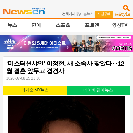
전체기사
|
많이본뉴스
|
사진구매
뉴스
연예
스포츠
포토엔
영상TV
‘미스터션샤인’ 이정현, 새 소속사 찾았다‥12
월 결혼 앞두고 겹경사
2026-07-08 15:21:10
카카오 MY뉴스
네이버 연예뉴스