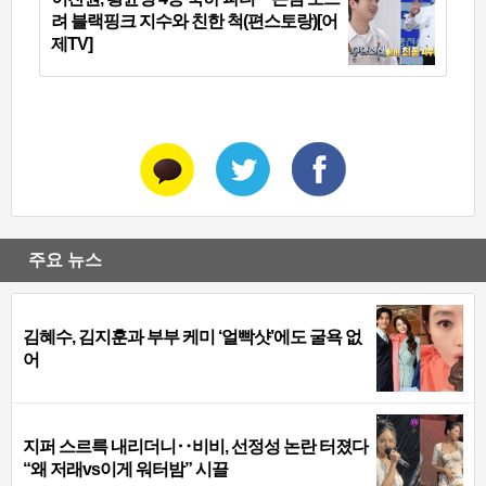
려 블랙핑크 지수와 친한 척(편스토랑)[어
제TV]
주요 뉴스
김혜수, 김지훈과 부부 케미 ‘얼빡샷’에도 굴욕 없
어
지퍼 스르륵 내리더니‥비비, 선정성 논란 터졌다
“왜 저래vs이게 워터밤” 시끌