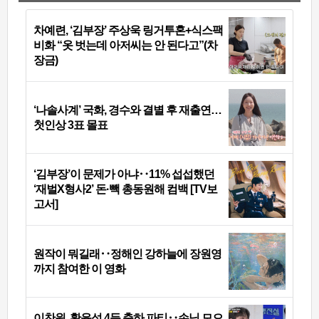
차예련, ‘김부장’ 주상욱 링거투혼+식스팩
비화 “옷 벗는데 아저씨는 안 된다고”(차
장금)
‘나솔사계’ 국화, 경수와 결별 후 재출연…
첫인상 3표 몰표
‘김부장’이 문제가 아냐‥11% 섭섭했던
‘재벌X형사2’ 돈·빽 총동원해 컴백 [TV보
고서]
원작이 뭐길래‥정해인 강하늘에 장원영
까지 참여한 이 영화
이찬원, 황윤성 4등 축하 파티‥손님 모으