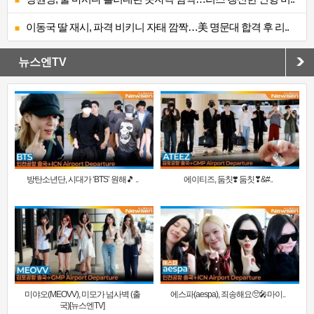
이동국 딸 재시, 파격 비키니 자태 깜짝…美 명문대 합격 후 리..
뉴스엔TV
방탄소년단, 시대가 ‘BTS’ 원해🎵 ..
에이티즈, 둠칫❣️ 둠칫❣&#..
미야오(MEOVV), 미모가 넘사벽 (출
에스파(aespa), 죄송해요🥺🎤마이..
국)[뉴스엔TV]