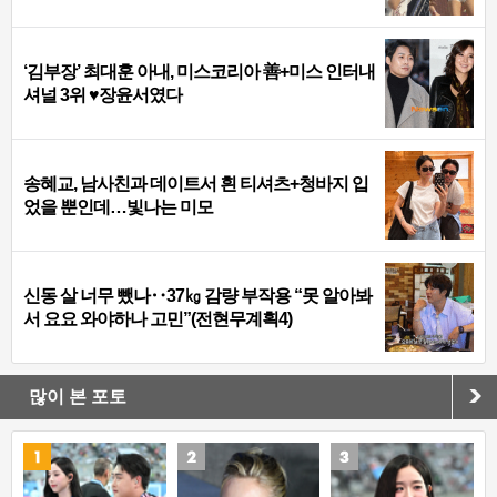
‘김부장’ 최대훈 아내, 미스코리아 善+미스 인터내
셔널 3위 ♥장윤서였다
송혜교, 남사친과 데이트서 흰 티셔츠+청바지 입
었을 뿐인데…빛나는 미모
신동 살 너무 뺐나‥37㎏ 감량 부작용 “못 알아봐
서 요요 와야하나 고민”(전현무계획4)
많이 본 포토