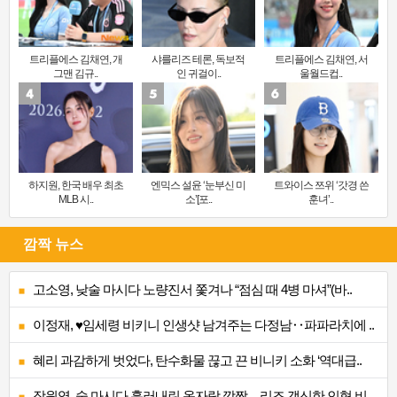
트리플에스 김채연, 개
샤를리즈 테론, 독보적
트리플에스 김채연, 서
그맨 김규..
인 귀걸이..
울월드컵..
하지원, 한국 배우 최초
엔믹스 설윤 ‘눈부신 미
트와이스 쯔위 ‘갓경 쓴
MLB 시..
소’[포..
훈녀’..
깜짝 뉴스
고소영, 낮술 마시다 노량진서 쫓겨나 “점심 때 4병 마셔”(바..
이정재, ♥임세령 비키니 인생샷 남겨주는 다정남‥파파라치에 ..
혜리 과감하게 벗었다, 탄수화물 끊고 끈 비니키 소화 ‘역대급..
장원영, 술 마시다 흘러내린 옷자락 깜짝…리즈 갱신한 인형 비..