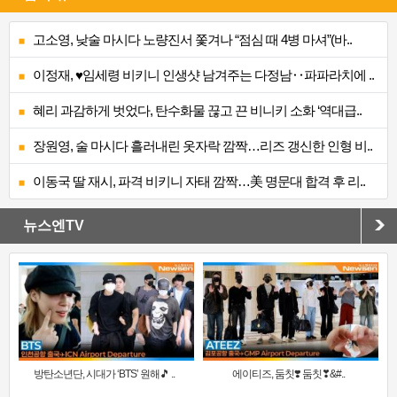
고소영, 낮술 마시다 노량진서 쫓겨나 “점심 때 4병 마셔”(바..
이정재, ♥임세령 비키니 인생샷 남겨주는 다정남‥파파라치에 ..
혜리 과감하게 벗었다, 탄수화물 끊고 끈 비니키 소화 ‘역대급..
장원영, 술 마시다 흘러내린 옷자락 깜짝…리즈 갱신한 인형 비..
이동국 딸 재시, 파격 비키니 자태 깜짝…美 명문대 합격 후 리..
뉴스엔TV
방탄소년단, 시대가 ‘BTS’ 원해🎵 ..
에이티즈, 둠칫❣️ 둠칫❣&#..