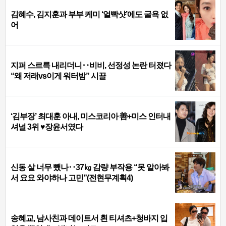
김혜수, 김지훈과 부부 케미 ‘얼빡샷’에도 굴욕 없
어
지퍼 스르륵 내리더니‥비비, 선정성 논란 터졌다
“왜 저래vs이게 워터밤” 시끌
‘김부장’ 최대훈 아내, 미스코리아 善+미스 인터내
셔널 3위 ♥장윤서였다
신동 살 너무 뺐나‥37㎏ 감량 부작용 “못 알아봐
서 요요 와야하나 고민”(전현무계획4)
송혜교, 남사친과 데이트서 흰 티셔츠+청바지 입