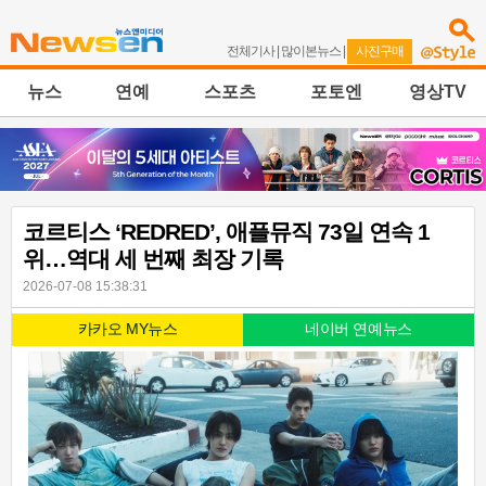
전체기사
|
많이본뉴스
|
사진구매
뉴스
연예
스포츠
포토엔
영상TV
코르티스 ‘REDRED’, 애플뮤직 73일 연속 1
위…역대 세 번째 최장 기록
2026-07-08 15:38:31
카카오 MY뉴스
네이버 연예뉴스