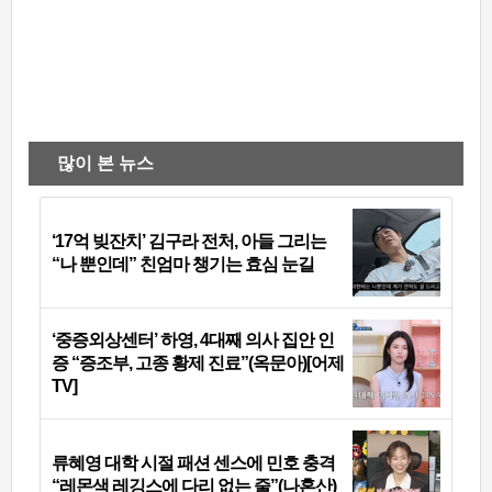
많이 본 뉴스
‘17억 빚잔치’ 김구라 전처, 아들 그리는
“나 뿐인데” 친엄마 챙기는 효심 눈길
‘중증외상센터’ 하영, 4대째 의사 집안 인
증 “증조부, 고종 황제 진료”(옥문아)[어제
TV]
류혜영 대학 시절 패션 센스에 민호 충격
“레몬색 레깅스에 다리 없는 줄”(나혼산)