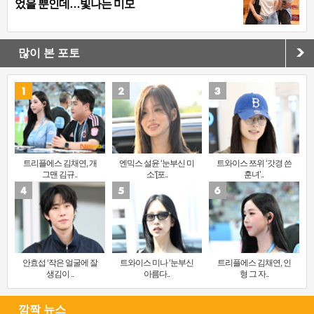
었을 뿐인데…빛나는 미모
많이 본 포토
트리플에스 김채연, 개
엔믹스 설윤 ‘눈부신 미
트와이스 쯔위 ‘갓경 쓴
그맨 김규..
소’[포..
훈녀’..
안효섭 ‘작은 얼굴에 잘
트와이스 미나 ‘눈부신
트리플에스 김채연, 인
생김이 ..
아름다..
형 그 자..
깜짝 뉴스