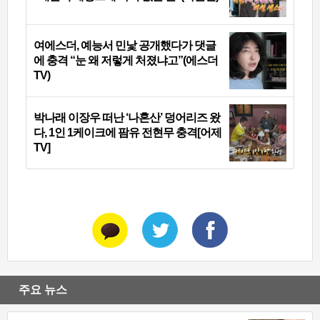
여에스더, 예능서 민낯 공개했다가 댓글
에 충격 “눈 왜 저렇게 처졌냐고”(에스더
TV)
박나래 이장우 떠난 ‘나혼산’ 덩어리즈 왔
다, 1인 1케이크에 팜유 전현무 충격[어제
TV]
주요 뉴스