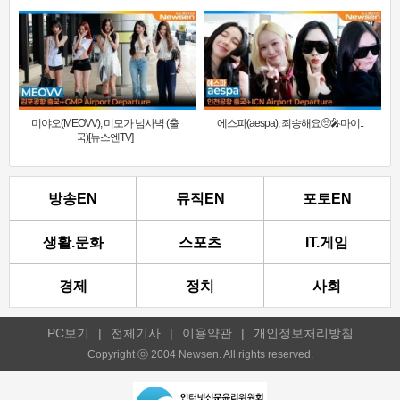
미야오(MEOVV), 미모가 넘사벽 (출
에스파(aespa), 죄송해요🥺🎤마이..
국)[뉴스엔TV]
방송EN
뮤직EN
포토EN
생활.문화
스포츠
IT.게임
경제
정치
사회
PC보기
|
전체기사
|
이용약관
|
개인정보처리방침
Copyright ⓒ 2004 Newsen. All rights reserved.