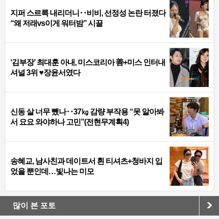
지퍼 스르륵 내리더니‥비비, 선정성 논란 터졌다
“왜 저래vs이게 워터밤” 시끌
‘김부장’ 최대훈 아내, 미스코리아 善+미스 인터내
셔널 3위 ♥장윤서였다
신동 살 너무 뺐나‥37㎏ 감량 부작용 “못 알아봐
서 요요 와야하나 고민”(전현무계획4)
송혜교, 남사친과 데이트서 흰 티셔츠+청바지 입
었을 뿐인데…빛나는 미모
많이 본 포토