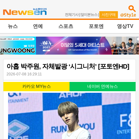
전체기사
|
많이본뉴스
|
사진구매
뉴스
연예
스포츠
포토엔
영상TV
아홉 박주원, 자체발광 ‘시그니처’ [포토엔HD]
2026-07-08 16:29:11
카카오 MY뉴스
네이버 연예뉴스