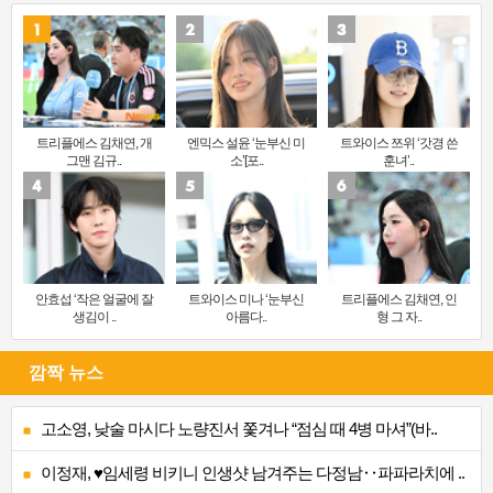
트리플에스 김채연, 개
엔믹스 설윤 ‘눈부신 미
트와이스 쯔위 ‘갓경 쓴
그맨 김규..
소’[포..
훈녀’..
안효섭 ‘작은 얼굴에 잘
트와이스 미나 ‘눈부신
트리플에스 김채연, 인
생김이 ..
아름다..
형 그 자..
깜짝 뉴스
고소영, 낮술 마시다 노량진서 쫓겨나 “점심 때 4병 마셔”(바..
이정재, ♥임세령 비키니 인생샷 남겨주는 다정남‥파파라치에 ..