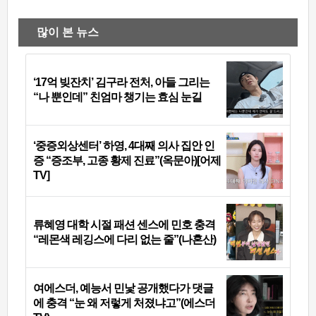
많이 본 뉴스
‘17억 빚잔치’ 김구라 전처, 아들 그리는
“나 뿐인데” 친엄마 챙기는 효심 눈길
‘중증외상센터’ 하영, 4대째 의사 집안 인
증 “증조부, 고종 황제 진료”(옥문아)[어제
TV]
류혜영 대학 시절 패션 센스에 민호 충격
“레몬색 레깅스에 다리 없는 줄”(나혼산)
여에스더, 예능서 민낯 공개했다가 댓글
에 충격 “눈 왜 저렇게 처졌냐고”(에스더