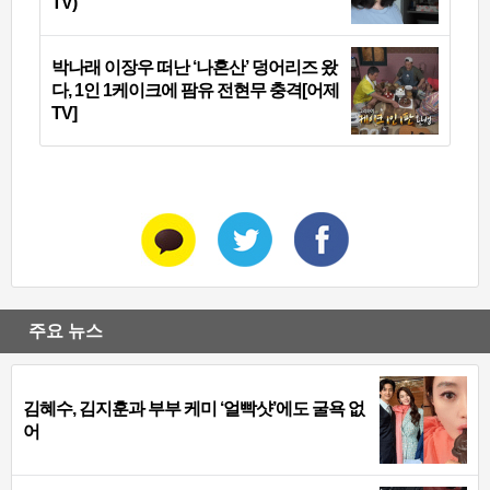
TV)
박나래 이장우 떠난 ‘나혼산’ 덩어리즈 왔
다, 1인 1케이크에 팜유 전현무 충격[어제
TV]
주요 뉴스
김혜수, 김지훈과 부부 케미 ‘얼빡샷’에도 굴욕 없
어