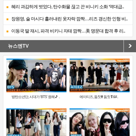
혜리 과감하게 벗었다, 탄수화물 끊고 끈 비니키 소화 ‘역대급..
장원영, 술 마시다 흘러내린 옷자락 깜짝…리즈 갱신한 인형 비..
이동국 딸 재시, 파격 비키니 자태 깜짝…美 명문대 합격 후 리..
뉴스엔TV
방탄소년단, 시대가 ‘BTS’ 원해🎵 ..
에이티즈, 둠칫❣️ 둠칫❣&#..