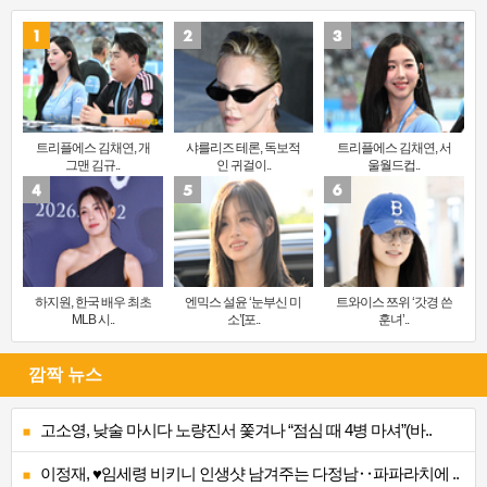
트리플에스 김채연, 개
샤를리즈 테론, 독보적
트리플에스 김채연, 서
그맨 김규..
인 귀걸이..
울월드컵..
하지원, 한국 배우 최초
엔믹스 설윤 ‘눈부신 미
트와이스 쯔위 ‘갓경 쓴
MLB 시..
소’[포..
훈녀’..
깜짝 뉴스
고소영, 낮술 마시다 노량진서 쫓겨나 “점심 때 4병 마셔”(바..
이정재, ♥임세령 비키니 인생샷 남겨주는 다정남‥파파라치에 ..