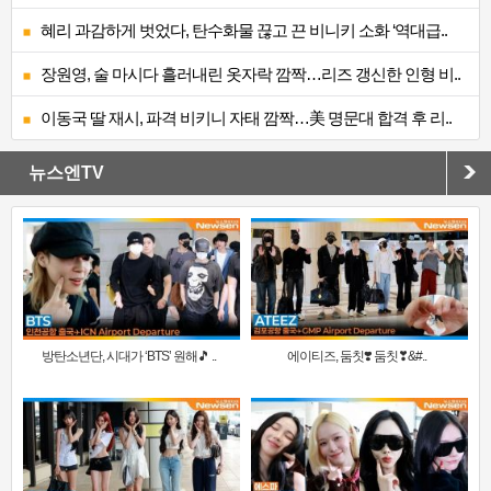
혜리 과감하게 벗었다, 탄수화물 끊고 끈 비니키 소화 ‘역대급..
장원영, 술 마시다 흘러내린 옷자락 깜짝…리즈 갱신한 인형 비..
이동국 딸 재시, 파격 비키니 자태 깜짝…美 명문대 합격 후 리..
뉴스엔TV
방탄소년단, 시대가 ‘BTS’ 원해🎵 ..
에이티즈, 둠칫❣️ 둠칫❣&#..