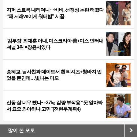
지퍼 스르륵 내리더니‥비비, 선정성 논란 터졌다
“왜 저래vs이게 워터밤” 시끌
‘김부장’ 최대훈 아내, 미스코리아 善+미스 인터내
셔널 3위 ♥장윤서였다
송혜교, 남사친과 데이트서 흰 티셔츠+청바지 입
었을 뿐인데…빛나는 미모
신동 살 너무 뺐나‥37㎏ 감량 부작용 “못 알아봐
서 요요 와야하나 고민”(전현무계획4)
많이 본 포토