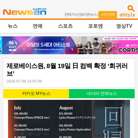
전체기사
|
많이본뉴스
|
사진구매
뉴스
연예
스포츠
포토엔
영상TV
제로베이스원, 8월 19일 日 컴백 확정 ‘회귀러
브’
2026-07-08 16:55:36
카카오 MY뉴스
네이버 연예뉴스