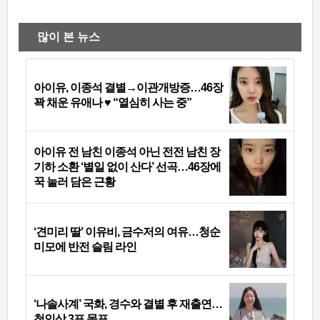
많이 본 뉴스
아이유, 이종석 결별→이관개방증…46장
꽉 채운 유애나 ♥ “열심히 사는 중”
아이유 전 남친 이종석 아닌 전전 남친 장
기하 소환 ‘별일 없이 산다’ 선곡…46장에
꾹 눌러 담은 근황
‘견미리 딸’ 이유비, 금수저의 여유…청순
미모에 반전 슬림 라인
‘나솔사계’ 국화, 경수와 결별 후 재출연…
첫인상 3표 몰표