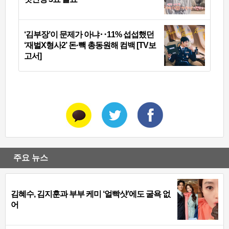
‘김부장’이 문제가 아냐‥11% 섭섭했던
‘재벌X형사2’ 돈·빽 총동원해 컴백 [TV보
고서]
주요 뉴스
김혜수, 김지훈과 부부 케미 ‘얼빡샷’에도 굴욕 없
어