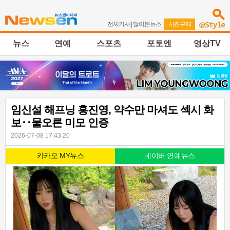
전체기사
|
많이본뉴스
|
사진구매
뉴스
연예
스포츠
포토엔
영상TV
임신설 해프닝 홍진영, 약수만 마셔도 섹시 화
보‥물오른 미모 인증
2026-07-08 17:43:20
카카오 MY뉴스
네이버 연예뉴스