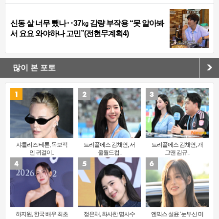
신동 살 너무 뺐나‥37㎏ 감량 부작용 “못 알아봐
서 요요 와야하나 고민”(전현무계획4)
많이 본 포토
샤를리즈 테론, 독보적
트리플에스 김채연, 서
트리플에스 김채연, 개
인 귀걸이..
울월드컵..
그맨 김규..
하지원, 한국 배우 최초
정은채, 화사한 명사수
엔믹스 설윤 ‘눈부신 미