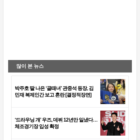
많이 본 뉴스
박주호 딸 나은 ‘골때녀’ 관중석 등장, 김
민재 복제인간 보고 혼란 [결정적장면]
‘드라우닝 걔’ 우즈, 데뷔 12년만 일냈다…
체조경기장 입성 확정