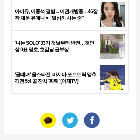
아이유, 이종석 결별→이관개방증…46장
꽉 채운 유애나 ♥ “열심히 사는 중”
‘나는 SOLO’ 33기 첫날부터 반전…첫인
상 0표 영호, 호감남 급부상
‘골때녀’ 올스타전, 마시마 포트트릭 맹추
격전 5:4 골 잔치 ‘짜릿’ [어제TV]