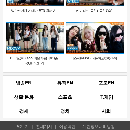
방탄소년단, 시대가 ‘BTS’ 원해🎵 ..
에이티즈, 둠칫❣️ 둠칫❣&#..
미야오(MEOVV), 미모가 넘사벽 (출
에스파(aespa), 죄송해요🥺🎤마이..
국)[뉴스엔TV]
방송EN
뮤직EN
포토EN
생활.문화
스포츠
IT.게임
경제
정치
사회
PC보기
|
전체기사
|
이용약관
|
개인정보처리방침