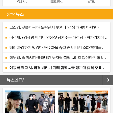
MLB 시..
[포토엔H..
소’[포..
깜짝 뉴스
고소영, 낮술 마시다 노량진서 쫓겨나 “점심 때 4병 마셔”(바..
이정재, ♥임세령 비키니 인생샷 남겨주는 다정남‥파파라치에 ..
혜리 과감하게 벗었다, 탄수화물 끊고 끈 비니키 소화 ‘역대급..
장원영, 술 마시다 흘러내린 옷자락 깜짝…리즈 갱신한 인형 비..
이동국 딸 재시, 파격 비키니 자태 깜짝…美 명문대 합격 후 리..
뉴스엔TV