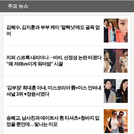
주요 뉴스
김혜수, 김지훈과 부부 케미 ‘얼빡샷’에도 굴욕 없
어
지퍼 스르륵 내리더니‥비비, 선정성 논란 터졌다
“왜 저래vs이게 워터밤” 시끌
‘김부장’ 최대훈 아내, 미스코리아 善+미스 인터내
셔널 3위 ♥장윤서였다
송혜교, 남사친과 데이트서 흰 티셔츠+청바지 입
었을 뿐인데…빛나는 미모