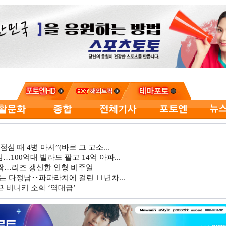
심 때 4병 마셔”(바로 그 고소...
…100억대 빌라도 팔고 14억 아파...
깜짝…리즈 갱신한 인형 비주얼
는 다정남‥파파라치에 걸린 11년차...
 비니키 소화 ‘역대급’