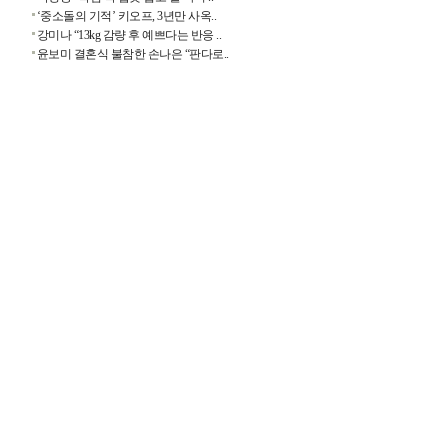
‘중소돌의 기적’ 키오프, 3년만 사옥..
강미나 “13kg 감량 후 예쁘다는 반응 ..
윤보미 결혼식 불참한 손나은 “판다로..