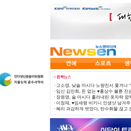
고소영, 낮술 마시다 노량진서 쫓겨나 “점
임신 김민희, 돈 없는 ♥홍상수 불륜 진심
장원영, 술 마시다 흘러내린 옷자락 
이정재, ♥임세령 비키니 인생샷 남겨주
혜리 과감하게 벗었다, 탄수화물 끊고 끈