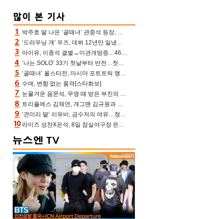
박주호 딸 나은 ‘골때녀’ 관중석 등장, 김민재 복제인간 보고 혼란 [결정적장면]
‘드라우닝 걔’ 우즈, 데뷔 12년만 일냈다…체조경기장 입성 확정
아이유, 이종석 결별→이관개방증…46장 꽉 채운 유애나 ♥ “열심히 사는 중”
‘나는 SOLO’ 33기 첫날부터 반전…첫인상 0표 영호, 호감남 급부상
‘골때녀’ 올스타전, 마시마 포트트릭 맹추격전 5:4 골 잔치 ‘짜릿’ [어제TV]
수애, 변함 없는 품격[스타화보]
눈물겨운 음문석, 무명 때 받은 부친의 전재산→폐암 父 세상 떠나기 전 여행(유퀴즈)[어제TV]
트리플에스 김채연, 개그맨 김규원과 함께 프리뷰쇼 진행 [포토엔HD]
‘견미리 딸’ 이유비, 금수저의 여유…청순 미모에 반전 슬림 라인
라이즈 성찬X은석, 8일 잠실야구장 뜬다…시구 시타+특별공연까지