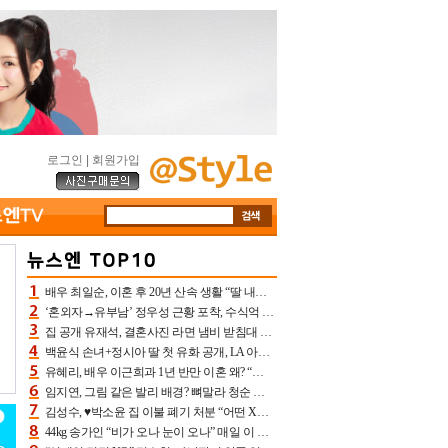
로그인
|
회원가입
배우 최일순, 이혼 후 20년 산속 생활 “딸 내가 버렸다고 원망‥맘 아파”(특종)[어제TV]
‘혼외자→유부남’ 정우성 근황 포착, 수식억 해킹 피해 후배 만났다 “존경하는”
집 공개 유재석, 결혼사진 라면 냄비 받침대 되고 분노‥가족사진도 피해(놀뭐)[어제TV]
백윤식 손녀+정시아 딸 첫 유화 공개, LA 아트쇼→서울국제조각페스타 작가다운 수준급 실력
유혜리, 배우 이근희과 1년 반만 이혼 왜? “식칼 꽂고 의자 던져” 충격 폭로(특종)[어제TV]
임지연, 그림 같은 발리 배경? 뼈말라 청순 비키니 핏에 상대 안 되네
김성수, ♥박소윤 집 이불 폐기 처분 “어떤 X이랑 썼을지 몰라” 질투(신랑수업2)[어제TV]
44kg 송가인 “비가 오나 눈이 오나” 매일 이 운동, 허벅지 근육량 상승+체지방 감소