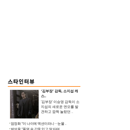
‘김부장’ 감독, 소지섭 캐
스..
'김부장' 이승영 감독이 소
지섭의 새로운 면모를 발
견하고 깜짝 놀랐던 ..
엄정화 “이 나이에 액션이라니‥눈물 ..
박성웅 “폭염 속 갑옷 입고 말 타며 ..