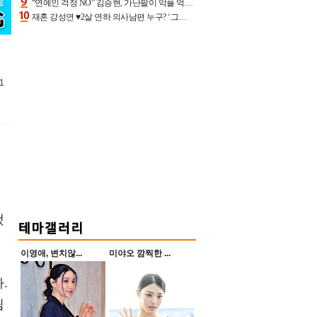
“연예인 걱정 NO” 김승현, 가난팔이 악플 억울할만‥아내+딸과 日 여행
재혼 강성연 ♥2살 연하 의사남편 누구? ‘그알’ 자문의에 훈남 비주얼 초엘리트 스펙 [종합]
1
했
이영애, 변치않...
미야오 깜찍한 ...
.
림