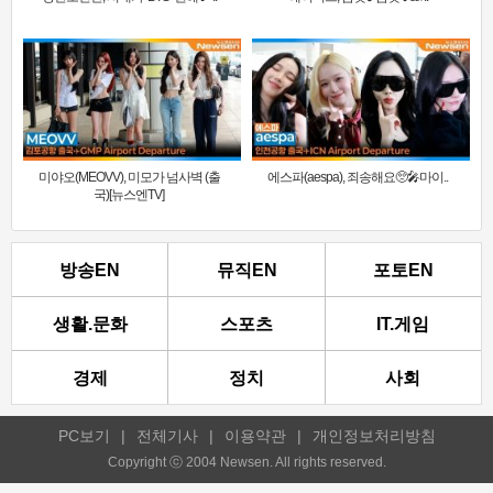
미야오(MEOVV), 미모가 넘사벽 (출
에스파(aespa), 죄송해요🥺🎤마이..
국)[뉴스엔TV]
방송EN
뮤직EN
포토EN
생활.문화
스포츠
IT.게임
경제
정치
사회
PC보기
|
전체기사
|
이용약관
|
개인정보처리방침
Copyright ⓒ 2004 Newsen. All rights reserved.