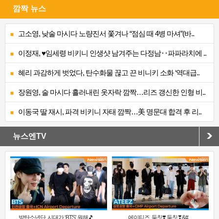
깜짝 뉴스
고소영, 낮술 마시다 노량진서 쫓겨나 “점심 때 4병 마셔”(바..
이정재, ♥임세령 비키니 인생샷 남겨주는 다정남‥파파라치에 ..
혜리 과감하게 벗었다, 탄수화물 끊고 끈 비니키 소화 ‘역대급..
장원영, 술 마시다 흘러내린 옷자락 깜짝…리즈 갱신한 인형 비..
이동국 딸 재시, 파격 비키니 자태 깜짝…美 명문대 합격 후 리..
뉴스엔TV
방탄소년단, 시대가 ‘BTS’ 원해🎵 ..
에이티즈, 둠칫❣️ 둠칫❣&#..