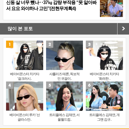
신동 살 너무 뺐나‥37㎏ 감량 부작용 “못 알아봐
서 요요 와야하나 고민”(전현무계획4)
많이 본 포토
베이비몬스터 치키타
샤를리즈 테론, 독보적
베이비몬스터 치키타
‘걸크러시..
인 귀걸이..
‘화려한 ..
베이비몬스터 루카 ‘선
트리플에스 김채연, 서
트리플에스 김채연, 개
글라스만..
울월드컵..
그맨 김규..