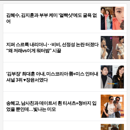
김혜수, 김지훈과 부부 케미 ‘얼빡샷’에도 굴욕 없
어
지퍼 스르륵 내리더니‥비비, 선정성 논란 터졌다
“왜 저래vs이게 워터밤” 시끌
‘김부장’ 최대훈 아내, 미스코리아 善+미스 인터내
셔널 3위 ♥장윤서였다
송혜교, 남사친과 데이트서 흰 티셔츠+청바지 입
었을 뿐인데…빛나는 미모