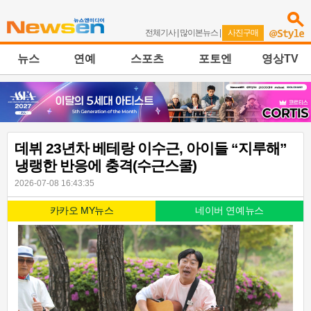
전체기사
|
많이본뉴스
|
사진구매
뉴스
연예
스포츠
포토엔
영상TV
데뷔 23년차 베테랑 이수근, 아이들 “지루해”
냉랭한 반응에 충격(수근스쿨)
2026-07-08 16:43:35
카카오 MY뉴스
네이버 연예뉴스