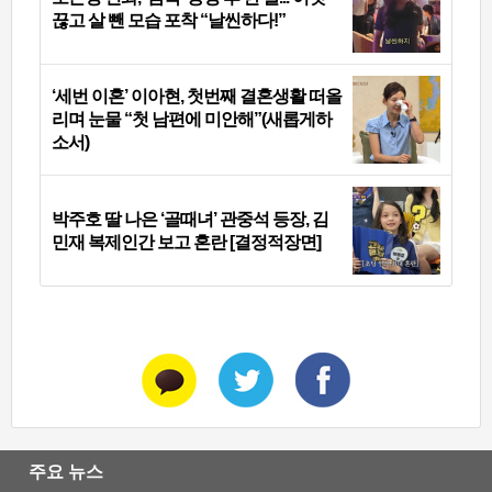
끊고 살 뺀 모습 포착 “날씬하다!”
‘세번 이혼’ 이아현, 첫번째 결혼생활 떠올
리며 눈물 “첫 남편에 미안해”(새롭게하
소서)
박주호 딸 나은 ‘골때녀’ 관중석 등장, 김
민재 복제인간 보고 혼란 [결정적장면]
주요 뉴스