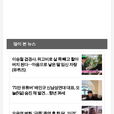
많이 본 뉴스
이승철 겹경사, 위고비로 살 쪽 빼고 할아
버지 된다‥마음으로 낳은 딸 임신 자랑
(유퀴즈)
‘71만 유튜버’ 배인규 신남성연대 대표, 오
늘(5일) 숨진 채 발견…향년 36세
오은영 변화, ‘금쪽’ 종영 후 한 달...‘이것’