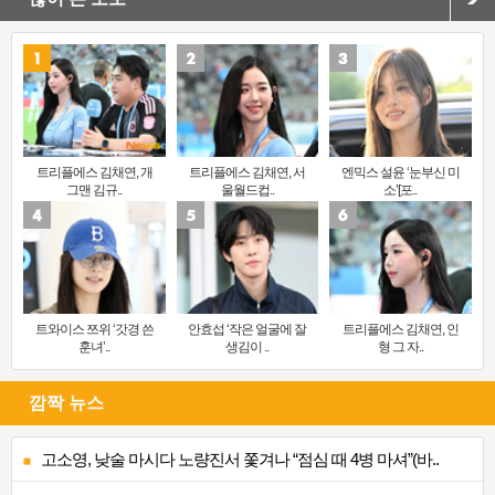
트리플에스 김채연, 개
트리플에스 김채연, 서
엔믹스 설윤 ‘눈부신 미
그맨 김규..
울월드컵..
소’[포..
트와이스 쯔위 ‘갓경 쓴
안효섭 ‘작은 얼굴에 잘
트리플에스 김채연, 인
훈녀’..
생김이 ..
형 그 자..
깜짝 뉴스
고소영, 낮술 마시다 노량진서 쫓겨나 “점심 때 4병 마셔”(바..