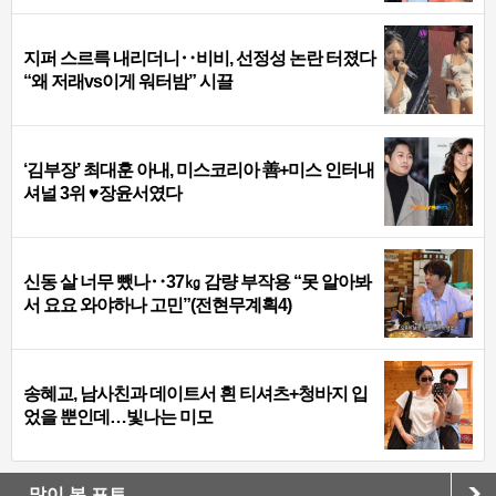
지퍼 스르륵 내리더니‥비비, 선정성 논란 터졌다
“왜 저래vs이게 워터밤” 시끌
‘김부장’ 최대훈 아내, 미스코리아 善+미스 인터내
셔널 3위 ♥장윤서였다
신동 살 너무 뺐나‥37㎏ 감량 부작용 “못 알아봐
서 요요 와야하나 고민”(전현무계획4)
송혜교, 남사친과 데이트서 흰 티셔츠+청바지 입
었을 뿐인데…빛나는 미모
많이 본 포토