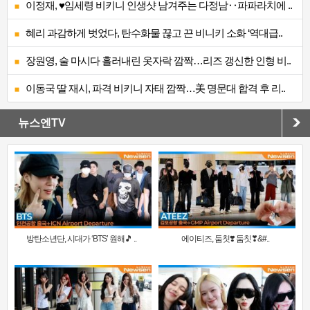
이정재, ♥임세령 비키니 인생샷 남겨주는 다정남‥파파라치에 ..
혜리 과감하게 벗었다, 탄수화물 끊고 끈 비니키 소화 ‘역대급..
장원영, 술 마시다 흘러내린 옷자락 깜짝…리즈 갱신한 인형 비..
이동국 딸 재시, 파격 비키니 자태 깜짝…美 명문대 합격 후 리..
뉴스엔TV
방탄소년단, 시대가 ‘BTS’ 원해🎵 ..
에이티즈, 둠칫❣️ 둠칫❣&#..