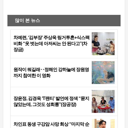
많이 본 뉴스
차예련, ‘김부장’ 주상욱 링거투혼+식스팩
비화 “옷 벗는데 아저씨는 안 된다고”(차
장금)
원작이 뭐길래‥정해인 강하늘에 장원영
까지 참여한 이 영화
장윤정, 김경욱 ‘T팬티’ 발언에 정색 “묻지
않았는데, 그것도 성희롱”(장공장)
차인표 동생 구강암 사망 회상 “마지막 순