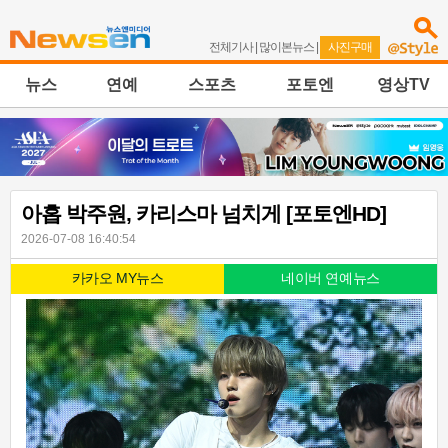
전체기사
|
많이본뉴스
|
사진구매
뉴스
연예
스포츠
포토엔
영상TV
아홉 박주원, 카리스마 넘치게 [포토엔HD]
2026-07-08 16:40:54
카카오 MY뉴스
네이버 연예뉴스