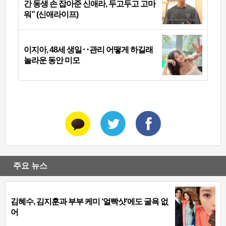
간 동생 손 잡아준 신애라, 두고두고 고마
워” (신애라이프)
이지아, 48세 생일‥관리 어떻게 하길래
놀라운 동안 미모
주요 뉴스
김혜수, 김지훈과 부부 케미 ‘얼빡샷’에도 굴욕 없
어