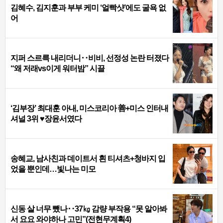
김혜수, 김지훈과 부부 케미 ‘얼빡샷’에도 굴욕 없
어
지퍼 스르륵 내리더니‥비비, 선정성 논란 터졌다
“왜 저래vs이게 워터밤” 시끌
‘김부장’ 최대훈 아내, 미스코리아 善+미스 인터내
셔널 3위 ♥장윤서였다
송혜교, 남사친과 데이트서 흰 티셔츠+청바지 입
었을 뿐인데…빛나는 미모
신동 살 너무 뺐나‥37㎏ 감량 부작용 “못 알아봐
서 요요 와야하나 고민”(전현무계획4)