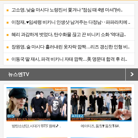
고소영, 낮술 마시다 노량진서 쫓겨나 “점심 때 4병 마셔”(바..
이정재, ♥임세령 비키니 인생샷 남겨주는 다정남‥파파라치에 ..
혜리 과감하게 벗었다, 탄수화물 끊고 끈 비니키 소화 ‘역대급..
장원영, 술 마시다 흘러내린 옷자락 깜짝…리즈 갱신한 인형 비..
이동국 딸 재시, 파격 비키니 자태 깜짝…美 명문대 합격 후 리..
뉴스엔TV
방탄소년단, 시대가 ‘BTS’ 원해🎵 ..
에이티즈, 둠칫❣️ 둠칫❣&#..