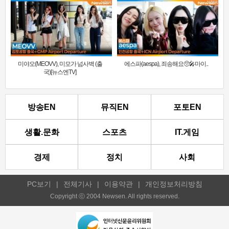
미야오(MEOVV), 미모가 넘사벽 (출
에스파(aespa), 죄송해요🥺🎤마이..
국)[뉴스엔TV]
방송EN
뮤직EN
포토EN
생활.문화
스포츠
IT.게임
경제
정치
사회
PC보기
|
전체기사
|
이용약관
|
개인정보처리방침
Copyright ⓒ 2004 Newsen. All rights reserved.