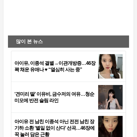
많이 본 뉴스
아이유, 이종석 결별→이관개방증…46장
꽉 채운 유애나 ♥ “열심히 사는 중”
‘견미리 딸’ 이유비, 금수저의 여유…청순
미모에 반전 슬림 라인
아이유 전 남친 이종석 아닌 전전 남친 장
기하 소환 ‘별일 없이 산다’ 선곡…46장에
꾹 눌러 담은 근황