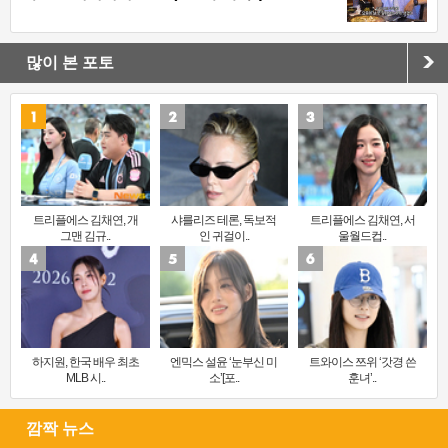
많이 본 포토
트리플에스 김채연, 개
샤를리즈 테론, 독보적
트리플에스 김채연, 서
그맨 김규..
인 귀걸이..
울월드컵..
하지원, 한국 배우 최초
엔믹스 설윤 ‘눈부신 미
트와이스 쯔위 ‘갓경 쓴
MLB 시..
소’[포..
훈녀’..
깜짝 뉴스