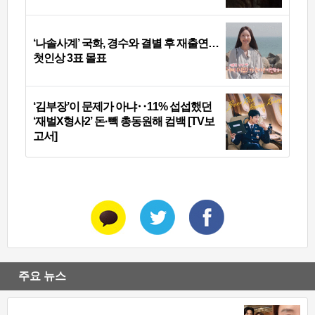
‘나솔사계’ 국화, 경수와 결별 후 재출연…
첫인상 3표 몰표
‘김부장’이 문제가 아냐‥11% 섭섭했던
‘재벌X형사2’ 돈·빽 총동원해 컴백 [TV보
고서]
주요 뉴스