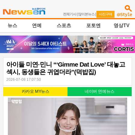
전체기사
|
많이본뉴스
|
사진구매
뉴스
연예
스포츠
포토엔
영상TV
아이들 미연·민니 “‘Gimme Dat Love’ 대놓고
섹시, 동생들은 귀엽더라”(덕밥집)
2026-07-08 17:07:50
카카오 MY뉴스
네이버 연예뉴스