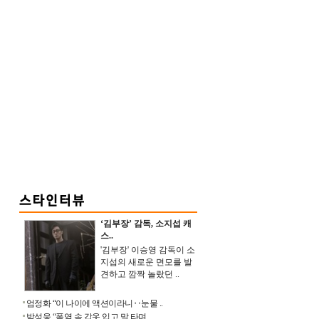
‘김부장’ 감독, 소지섭 캐
스..
'김부장' 이승영 감독이 소
지섭의 새로운 면모를 발
견하고 깜짝 놀랐던 ..
엄정화 “이 나이에 액션이라니‥눈물 ..
박성웅 “폭염 속 갑옷 입고 말 타며 ..