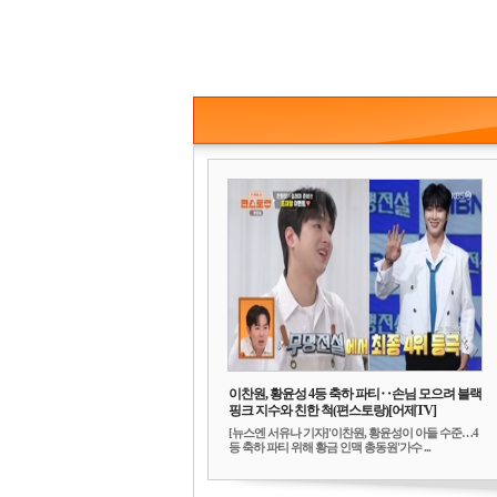
이찬원, 황윤성 4등 축하 파티‥손님 모으려 블랙
핑크 지수와 친한 척(편스토랑)[어제TV]
[뉴스엔 서유나 기자]'이찬원, 황윤성이 아들 수준…4
등 축하 파티 위해 황금 인맥 총동원'가수 ...