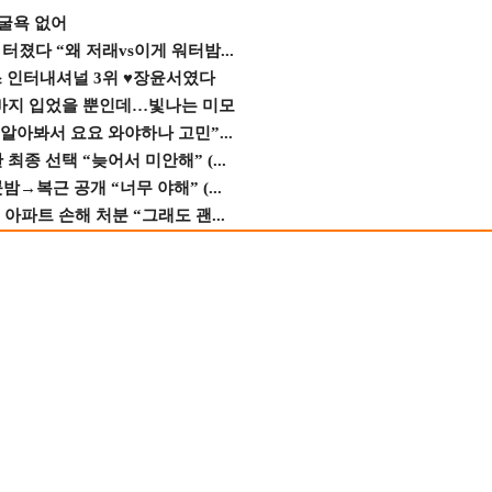
 굴욕 없어
졌다 “왜 저래vs이게 워터밤...
스 인터내셔널 3위 ♥장윤서였다
바지 입었을 뿐인데…빛나는 미모
 알아봐서 요요 와야하나 고민”...
종 선택 “늦어서 미안해” (...
→복근 공개 “너무 야해” (...
 아파트 손해 처분 “그래도 괜...