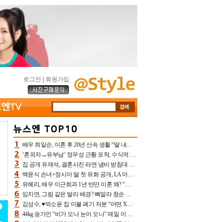
로그인
|
회원가입
배우 최일순, 이혼 후 20년 산속 생활 “딸 내가 버렸다고 원망‥맘 아파”(특종)[어제TV]
‘혼외자→유부남’ 정우성 근황 포착, 수식억 해킹 피해 후배 만났다 “존경하는”
집 공개 유재석, 결혼사진 라면 냄비 받침대 되고 분노‥가족사진도 피해(놀뭐)[어제TV]
백윤식 손녀+정시아 딸 첫 유화 공개, LA 아트쇼→서울국제조각페스타 작가다운 수준급 실력
유혜리, 배우 이근희과 1년 반만 이혼 왜? “식칼 꽂고 의자 던져” 충격 폭로(특종)[어제TV]
임지연, 그림 같은 발리 배경? 뼈말라 청순 비키니 핏에 상대 안 되네
김성수, ♥박소윤 집 이불 폐기 처분 “어떤 X이랑 썼을지 몰라” 질투(신랑수업2)[어제TV]
44kg 송가인 “비가 오나 눈이 오나” 매일 이 운동, 허벅지 근육량 상승+체지방 감소