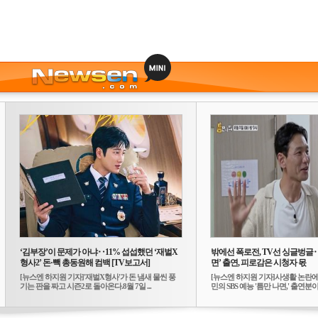
‘김부장’이 문제가 아냐‥11% 섭섭했던 ‘재벌X
밖에선 폭로전, TV선 싱글벙글
형사2’ 돈·빽 총동원해 컴백 [TV보고서]
면’ 출연, 피로감은 시청자 몫
[뉴스엔 하지원 기자]'재벌X형사'가 돈 냄새 물씬 풍
[뉴스엔 하지원 기자]사생활 논란에
기는 판을 짜고 시즌2로 돌아온다.8월 7일 ...
민의 SBS 예능 '틈만 나면,' 출연분이 