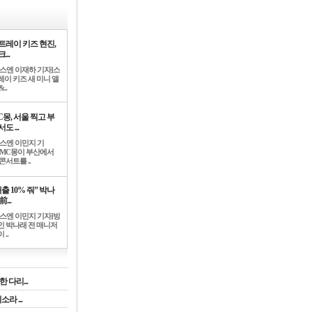
트레이 키즈 현진,
...
뉴스엔 이재하 기자]스
레이 키즈 새 미니 앨
..
C몽, 서울 찍고 부
도 ...
뉴스엔 이민지 기
]MC몽이 부산에서
콘서트를 ..
출 10% 줘” 박나
前...
뉴스엔 이민지 기자]방
인 박나래 전 매니저
 ..
 다리...
라 ...