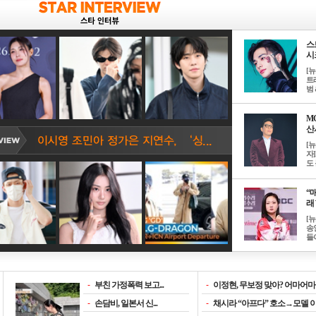
스
시크
[
트
범 &
M
산서
[
자
도 
“매
래 
[
송
들이
-
부친 가정폭력 보고...
-
이정현, 무보정 맞아? 어마어마한
-
손담비, 일본서 신...
-
채시라 “아프다” 호소→모델 이소