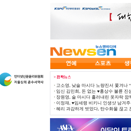
고소영, 낮술 마시다 노량진서 쫓겨나 “점
임신 김민희, 돈 없는 ♥홍상수 불륜 진심
장원영, 술 마시다 흘러내린 옷자락 
이정재, ♥임세령 비키니 인생샷 남겨주
혜리 과감하게 벗었다, 탄수화물 끊고 끈