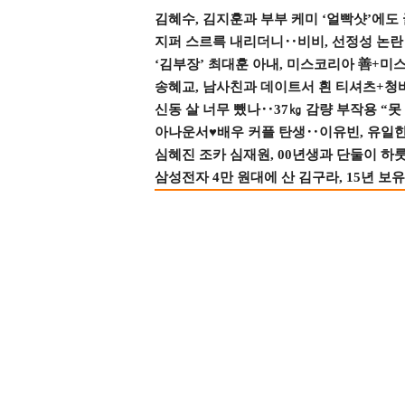
김혜수, 김지훈과 부부 케미 ‘얼빡샷’에도
지퍼 스르륵 내리더니‥비비, 선정성 논란 터
‘김부장’ 최대훈 아내, 미스코리아 善+미
송혜교, 남사친과 데이트서 흰 티셔츠+청
신동 살 너무 뺐나‥37㎏ 감량 부작용 “못
아나운서♥배우 커플 탄생‥이유빈, 유일한 최
심혜진 조카 심재원, 00년생과 단둘이 하룻밤
삼성전자 4만 원대에 산 김구라, 15년 보유