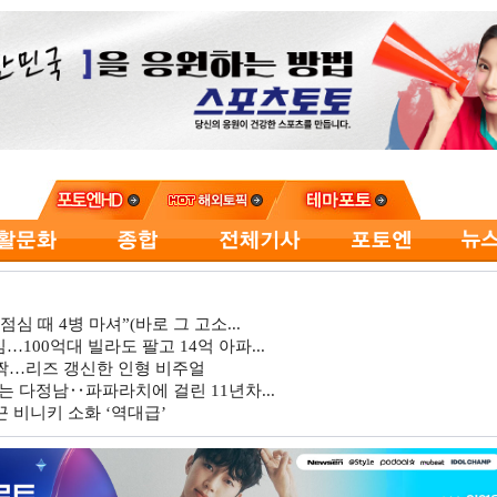
심 때 4병 마셔”(바로 그 고소...
…100억대 빌라도 팔고 14억 아파...
깜짝…리즈 갱신한 인형 비주얼
는 다정남‥파파라치에 걸린 11년차...
 비니키 소화 ‘역대급’