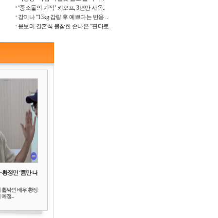
‘중소돌의 기적’ 키오프, 3년만 사옥..
강미나 “13kg 감량 후 예쁘다는 반응 ..
윤보미 결혼식 불참한 손나은 “판다로..
‥황정민 ‘틈만 나
 휩싸인 배우 황정
예정...