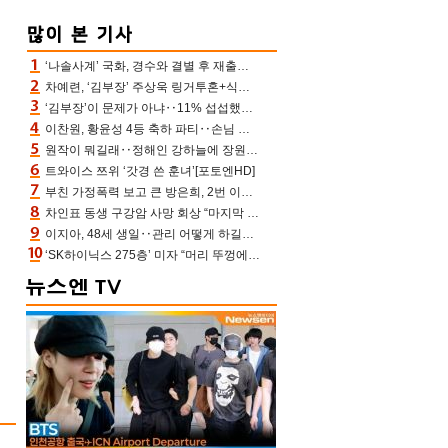
‘나솔사계’ 국화, 경수와 결별 후 재출연…첫인상 3표 몰표
차예련, ‘김부장’ 주상욱 링거투혼+식스팩 비화 “옷 벗는데 아저씨는 안 된다고”(차장금)
‘김부장’이 문제가 아냐‥11% 섭섭했던 ‘재벌X형사2’ 돈·빽 총동원해 컴백 [TV보고서]
이찬원, 황윤성 4등 축하 파티‥손님 모으려 블랙핑크 지수와 친한 척(편스토랑)[어제TV]
원작이 뭐길래‥정해인 강하늘에 장원영까지 참여한 이 영화
트와이스 쯔위 ‘갓경 쓴 훈녀’[포토엔HD]
부친 가정폭력 보고 큰 방은희, 2번 이혼 후 잠수→母 고독사에 자책(특종세상)[어제TV]
차인표 동생 구강암 사망 회상 “마지막 순간 동생 손 잡아준 신애라, 두고두고 고마워” (신애라이프)
이지아, 48세 생일‥관리 어떻게 하길래 놀라운 동안 미모
‘SK하이닉스 275층’ 미자 “머리 뚜껑에서 사, 주식만 안 해도 돈 버는 것”