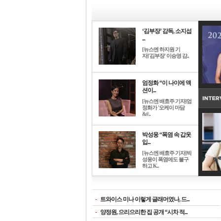
‘김부장’ 감독, 소지섭
...
[뉴스엔 하지원 기
자]'김부장' 이승영 감..
엄정화 “이 나이에 액
션이...
[뉴스엔 배효주 기자]엄
정화가 '오케이 마담
&#..
박성웅 “폭염 속 갑옷
입...
[뉴스엔 배효주 기자]박
성웅이 폭염에도 불구
하고 K..
-
트와이스 미나 이렇게 글래머였나, 드...
-
양정원, 으리으리한 집 공개 “시차 적...