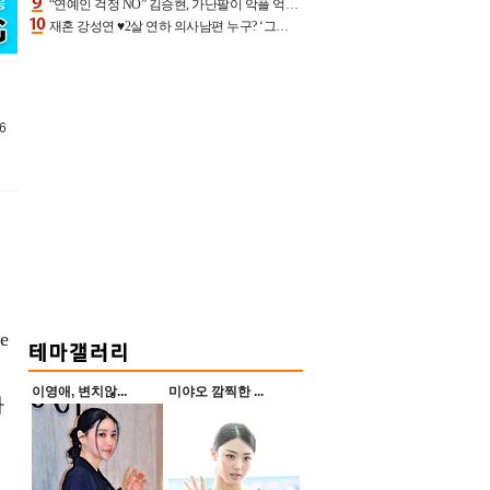
“연예인 걱정 NO” 김승현, 가난팔이 악플 억울할만‥아내+딸과 日 여행
재혼 강성연 ♥2살 연하 의사남편 누구? ‘그알’ 자문의에 훈남 비주얼 초엘리트 스펙 [종합]
6
e
이영애, 변치않...
미야오 깜찍한 ...
하