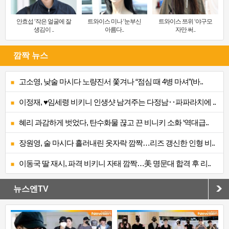
안효섭 ‘작은 얼굴에 잘
트와이스 미나 ‘눈부신
트와이스 쯔위 ‘야구모
생김이 ..
아름다..
자만 써..
깜짝 뉴스
고소영, 낮술 마시다 노량진서 쫓겨나 “점심 때 4병 마셔”(바..
이정재, ♥임세령 비키니 인생샷 남겨주는 다정남‥파파라치에 ..
혜리 과감하게 벗었다, 탄수화물 끊고 끈 비니키 소화 ‘역대급..
장원영, 술 마시다 흘러내린 옷자락 깜짝…리즈 갱신한 인형 비..
이동국 딸 재시, 파격 비키니 자태 깜짝…美 명문대 합격 후 리..
뉴스엔TV