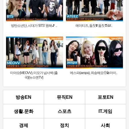
방탄소년단, 시대가 ‘BTS’ 원해🎵 ..
에이티즈, 둠칫❣️ 둠칫❣&#..
미야오(MEOVV), 미모가 넘사벽 (출
에스파(aespa), 죄송해요🥺🎤마이..
국)[뉴스엔TV]
방송EN
뮤직EN
포토EN
생활.문화
스포츠
IT.게임
경제
정치
사회