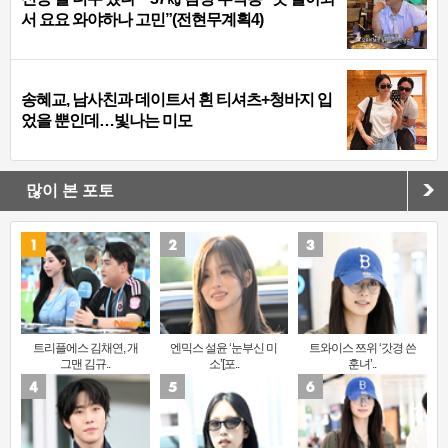
서 요요 와야하나 고민”(전현무계획4)
송혜교, 남사친과 데이트서 흰 티셔츠+청바지 입
었을 뿐인데…빛나는 미모
많이 본 포토
트리플에스 김채연, 개
엔믹스 설윤 ‘눈부신 미
트와이스 쯔위 ‘갓경 쓴
그맨 김규..
소’[포..
훈녀’..