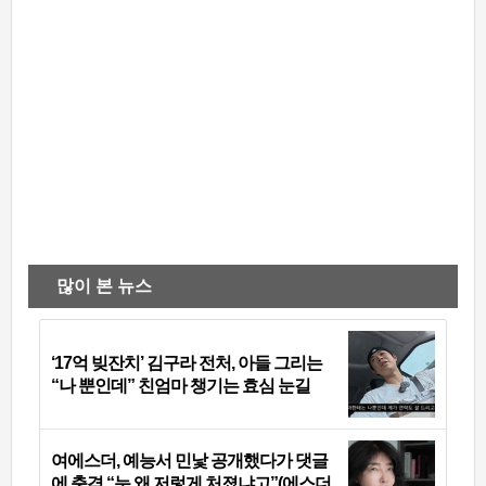
많이 본 뉴스
‘17억 빚잔치’ 김구라 전처, 아들 그리는
“나 뿐인데” 친엄마 챙기는 효심 눈길
여에스더, 예능서 민낯 공개했다가 댓글
에 충격 “눈 왜 저렇게 처졌냐고”(에스더