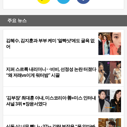
주요 뉴스
김혜수, 김지훈과 부부 케미 ‘얼빡샷’에도 굴욕 없
어
지퍼 스르륵 내리더니‥비비, 선정성 논란 터졌다
“왜 저래vs이게 워터밤” 시끌
‘김부장’ 최대훈 아내, 미스코리아 善+미스 인터내
셔널 3위 ♥장윤서였다
신동 살 너무 뺐나‥37㎏ 감량 부작용 “못 알아봐