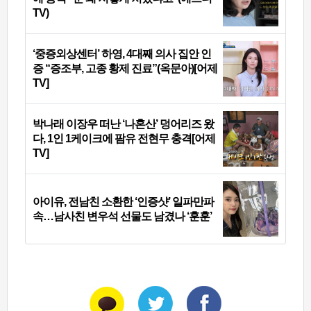
TV)
‘중증외상센터’ 하영, 4대째 의사 집안 인
증 “증조부, 고종 황제 진료”(옥문아)[어제
TV]
박나래 이장우 떠난 ‘나혼산’ 덩어리즈 왔
다, 1인 1케이크에 팜유 전현무 충격[어제
TV]
아이유, 전남친 소환한 ‘인증샷’ 일파만파
속…남사친 변우석 선물도 남겼나 ‘훈훈’