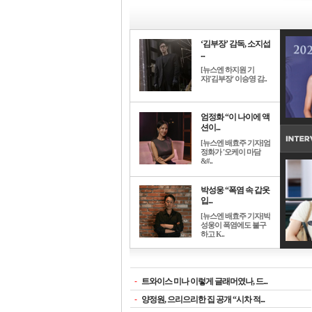
‘김부장’ 감독, 소지섭
...
[뉴스엔 하지원 기
자]'김부장' 이승영 감..
엄정화 “이 나이에 액
션이...
[뉴스엔 배효주 기자]엄
정화가 '오케이 마담
&#..
박성웅 “폭염 속 갑옷
입...
[뉴스엔 배효주 기자]박
성웅이 폭염에도 불구
하고 K..
-
트와이스 미나 이렇게 글래머였나, 드...
-
양정원, 으리으리한 집 공개 “시차 적...