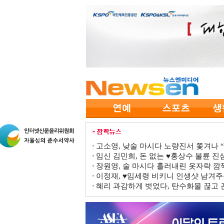
고소영, 낮술 마시다 노량진서 쫓겨나 “점
임신 김민희, 돈 없는 ♥홍상수 불륜 진심
장원영, 술 마시다 흘러내린 옷자락 
이정재, ♥임세령 비키니 인생샷 남겨주
혜리 과감하게 벗었다, 탄수화물 끊고 끈