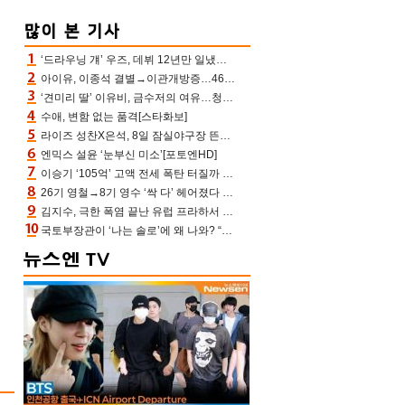
‘드라우닝 걔’ 우즈, 데뷔 12년만 일냈다…체조경기장 입성 확정
아이유, 이종석 결별→이관개방증…46장 꽉 채운 유애나 ♥ “열심히 사는 중”
‘견미리 딸’ 이유비, 금수저의 여유…청순 미모에 반전 슬림 라인
수애, 변함 없는 품격[스타화보]
라이즈 성찬X은석, 8일 잠실야구장 뜬다…시구 시타+특별공연까지
엔믹스 설윤 ‘눈부신 미소’[포토엔HD]
이승기 ‘105억’ 고액 전세 폭탄 터질까 “차가원 측이 돈 준다고, 약속 안 지키면 법적 조치”
26기 영철→8기 영수 ‘싹 다’ 헤어졌다 ‘나솔사계’ 충격의 현커 0쌍 (촌장TV)
김지수, 극한 폭염 끝난 유럽 프라하서 쾌적한 여름나기 “선풍기만으로 지내”
국토부장관이 ‘나는 솔로’에 왜 나와? “모솔탈출 파이팅” 데프콘 깜짝 [결정적장면]