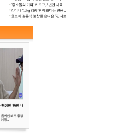
‘중소돌의 기적’ 키오프, 3년만 사옥..
강미나 “13kg 감량 후 예쁘다는 반응 ..
윤보미 결혼식 불참한 손나은 “판다로..
‥황정민 ‘틈만 나
 휩싸인 배우 황정
예정...