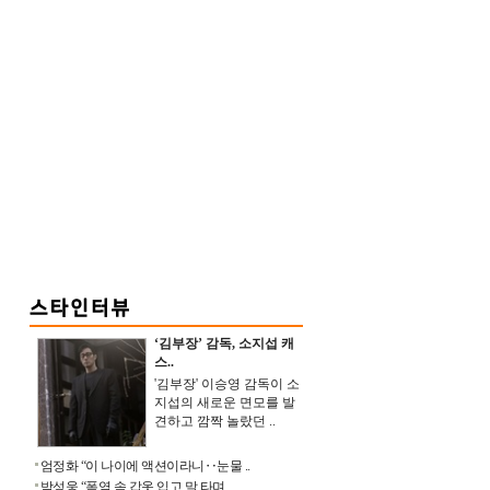
‘김부장’ 감독, 소지섭 캐
스..
'김부장' 이승영 감독이 소
지섭의 새로운 면모를 발
견하고 깜짝 놀랐던 ..
엄정화 “이 나이에 액션이라니‥눈물 ..
박성웅 “폭염 속 갑옷 입고 말 타며 ..