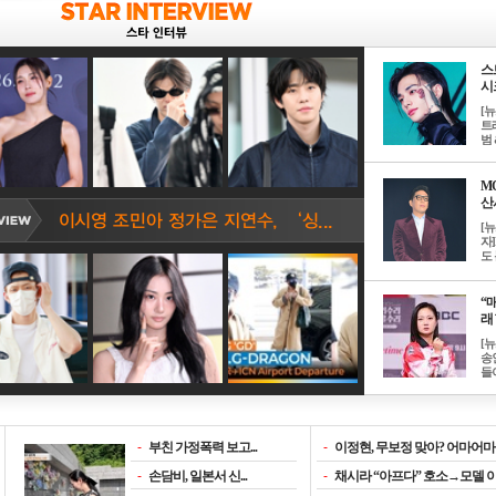
스
시크
[
트
범 &
M
산서
[
자
도 
“매
래 
[
송
들이
-
부친 가정폭력 보고...
-
이정현, 무보정 맞아? 어마어마한
-
손담비, 일본서 신...
-
채시라 “아프다” 호소→모델 이소