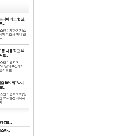
트레이 키즈 현진,
...
뉴스엔 이재하 기자]스
레이 키즈 새 미니 앨
..
C몽, 서울 찍고 부
도 ...
뉴스엔 이민지 기
]MC몽이 부산에서
콘서트를 ..
출 10% 줘” 박나
前...
뉴스엔 이민지 기자]방
인 박나래 전 매니저
 ..
 다리...
라 ...