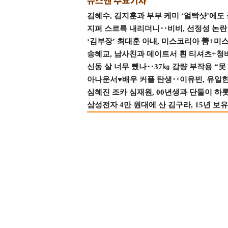
김혜수, 김지훈과 부부 케미 ‘얼빡샷’에도
지퍼 스르륵 내리더니‥비비, 선정성 논란 터
‘김부장’ 최대훈 아내, 미스코리아 善+미
송혜교, 남사친과 데이트서 흰 티셔츠+청
신동 살 너무 뺐나‥37㎏ 감량 부작용 “못
아나운서♥배우 커플 탄생‥이유빈, 유일한 최
심혜진 조카 심재원, 00년생과 단둘이 하룻밤
삼성전자 4만 원대에 산 김구라, 15년 보유