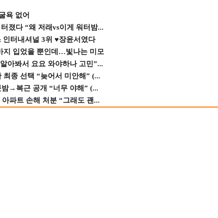
 굴욕 없어
졌다 “왜 저래vs이게 워터밤...
스 인터내셔널 3위 ♥장윤서였다
바지 입었을 뿐인데…빛나는 미모
 알아봐서 요요 와야하나 고민”...
종 선택 “늦어서 미안해” (...
→복근 공개 “너무 야해” (...
 아파트 손해 처분 “그래도 괜...