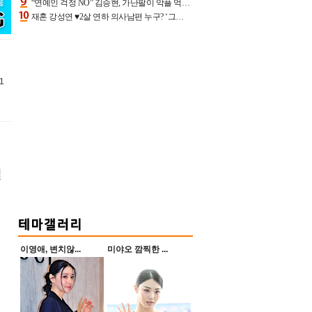
“연예인 걱정 NO” 김승현, 가난팔이 악플 억울할만‥아내+딸과 日 여행
재혼 강성연 ♥2살 연하 의사남편 누구? ‘그알’ 자문의에 훈남 비주얼 초엘리트 스펙 [종합]
1
일
이영애, 변치않...
미야오 깜찍한 ...