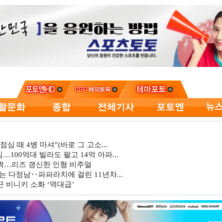
심 때 4병 마셔”(바로 그 고소...
…100억대 빌라도 팔고 14억 아파...
깜짝…리즈 갱신한 인형 비주얼
는 다정남‥파파라치에 걸린 11년차...
 비니키 소화 ‘역대급’