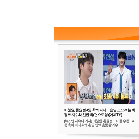
이찬원, 황윤성 4등 축하 파티‥손님 모으려 블랙
핑크 지수와 친한 척(편스토랑)[어제TV]
[뉴스엔 서유나 기자]'이찬원, 황윤성이 아들 수준…4
등 축하 파티 위해 황금 인맥 총동원'가수 ...