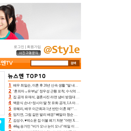
로그인
|
회원가입
배우 최일순, 이혼 후 20년 산속 생활 “딸 내가 버렸다고 원망‥맘 아파”(특종)[어제TV]
‘혼외자→유부남’ 정우성 근황 포착, 수식억 해킹 피해 후배 만났다 “존경하는”
집 공개 유재석, 결혼사진 라면 냄비 받침대 되고 분노‥가족사진도 피해(놀뭐)[어제TV]
백윤식 손녀+정시아 딸 첫 유화 공개, LA 아트쇼→서울국제조각페스타 작가다운 수준급 실력
유혜리, 배우 이근희과 1년 반만 이혼 왜? “식칼 꽂고 의자 던져” 충격 폭로(특종)[어제TV]
임지연, 그림 같은 발리 배경? 뼈말라 청순 비키니 핏에 상대 안 되네
김성수, ♥박소윤 집 이불 폐기 처분 “어떤 X이랑 썼을지 몰라” 질투(신랑수업2)[어제TV]
44kg 송가인 “비가 오나 눈이 오나” 매일 이 운동, 허벅지 근육량 상승+체지방 감소