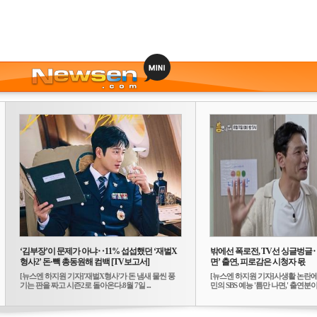
‘김부장’이 문제가 아냐‥11% 섭섭했던 ‘재벌X
밖에선 폭로전, TV선 싱글벙글
형사2’ 돈·빽 총동원해 컴백 [TV보고서]
면’ 출연, 피로감은 시청자 몫
[뉴스엔 하지원 기자]'재벌X형사'가 돈 냄새 물씬 풍
[뉴스엔 하지원 기자]사생활 논란에
기는 판을 짜고 시즌2로 돌아온다.8월 7일 ...
민의 SBS 예능 '틈만 나면,' 출연분이 