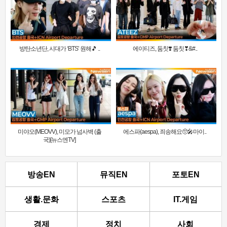
방탄소년단, 시대가 ‘BTS’ 원해🎵 ..
에이티즈, 둠칫❣️ 둠칫❣&#..
미야오(MEOVV), 미모가 넘사벽 (출
에스파(aespa), 죄송해요🥺🎤마이..
국)[뉴스엔TV]
방송EN
뮤직EN
포토EN
생활.문화
스포츠
IT.게임
경제
정치
사회