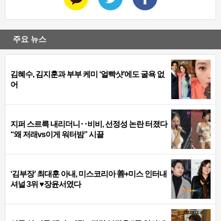
주요 뉴스
김혜수, 김지훈과 부부 케미 ‘얼빡샷’에도 굴욕 없
어
지퍼 스르륵 내리더니‥비비, 선정성 논란 터졌다
“왜 저래vs이게 워터밤” 시끌
‘김부장’ 최대훈 아내, 미스코리아 善+미스 인터내
셔널 3위 ♥장윤서였다