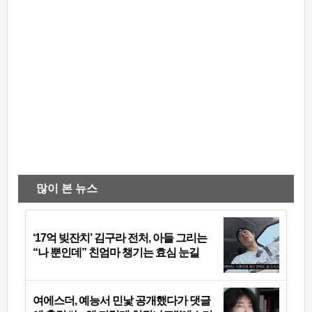
많이 본 뉴스
‘17억 빚잔치’ 김구라 전처, 아들 그리는
“나 뿐인데” 친엄마 챙기는 효심 눈길
여에스더, 예능서 민낯 공개했다가 댓글