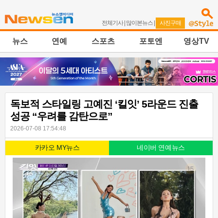
전체기사
|
많이본뉴스
|
사진구매
뉴스
연예
스포츠
포토엔
영상TV
독보적 스타일링 고예진 ‘킬잇’ 5라운드 진출
성공 “우려를 감탄으로”
2026-07-08 17:54:48
카카오 MY뉴스
네이버 연예뉴스