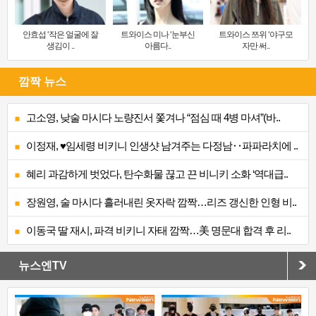
안효섭 ‘작은 얼굴에 잘
트와이스 미나 ‘눈부신
트와이스 쯔위 ‘야구모
생김이 ..
아름다..
자만 써..
깜짝 뉴스
고소영, 낮술 마시다 노량진서 쫓겨나 “점심 때 4병 마셔”(바..
이정재, ♥임세령 비키니 인생샷 남겨주는 다정남‥파파라치에 ..
혜리 과감하게 벗었다, 탄수화물 끊고 끈 비니키 소화 ‘역대급..
장원영, 술 마시다 흘러내린 옷자락 깜짝…리즈 갱신한 인형 비..
이동국 딸 재시, 파격 비키니 자태 깜짝…美 명문대 합격 후 리..
뉴스엔TV