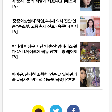
에 충격 “눈 왜 저렇게 처졌냐고”(에스더
TV)
‘중증외상센터’ 하영, 4대째 의사 집안 인
증 “증조부, 고종 황제 진료”(옥문아)[어제
TV]
박나래 이장우 떠난 ‘나혼산’ 덩어리즈 왔
다, 1인 1케이크에 팜유 전현무 충격[어제
TV]
아이유, 전남친 소환한 ‘인증샷’ 일파만파
속…남사친 변우석 선물도 남겼나 ‘훈훈’