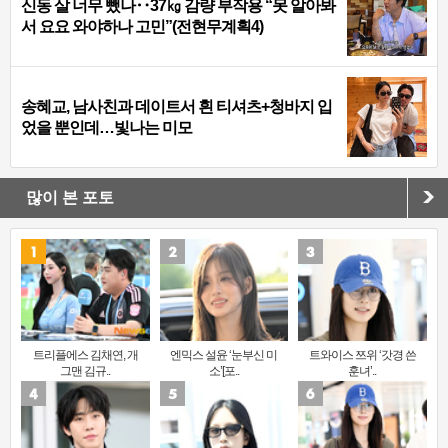
신동 살 너무 뺐나‥37㎏ 감량 부작용 “못 알아봐
서 요요 와야하나 고민”(전현무계획4)
송혜교, 남사친과 데이트서 흰 티셔츠+청바지 입
었을 뿐인데…빛나는 미모
많이 본 포토
트리플에스 김채연, 개
엔믹스 설윤 ‘눈부신 미
트와이스 쯔위 ‘갓경 쓴
그맨 김규..
소’[포..
훈녀’..