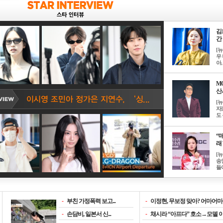
김
간 
[
우 
아, .
M
산서
[
자
도 
“매
래 
[
송
들이
-
부친 가정폭력 보고...
-
이정현, 무보정 맞아? 어마어마한
-
손담비, 일본서 신...
-
채시라 “아프다” 호소→모델 이소