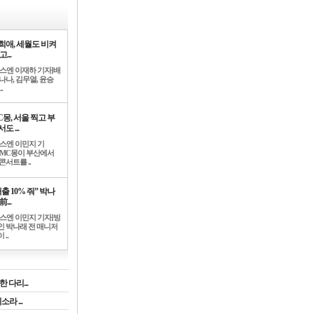
희애, 세월도 비켜
고...
뉴스엔 이재하 기자]배
나나, 김무열, 윤승
.
C몽, 서울 찍고 부
도 ...
뉴스엔 이민지 기
]MC몽이 부산에서
콘서트를 ..
출 10% 줘” 박나
前...
뉴스엔 이민지 기자]방
인 박나래 전 매니저
 ..
 다리...
라 ...