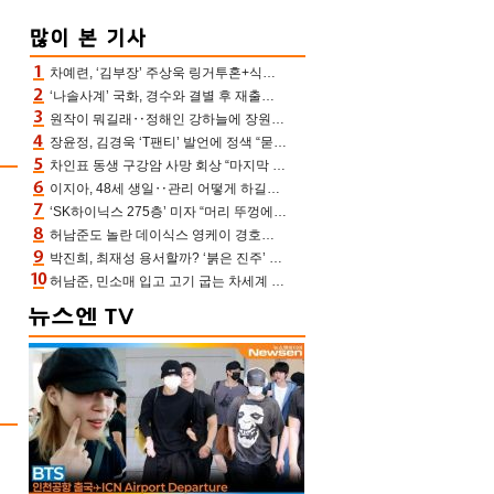
차예련, ‘김부장’ 주상욱 링거투혼+식스팩 비화 “옷 벗는데 아저씨는 안 된다고”(차장금)
‘나솔사계’ 국화, 경수와 결별 후 재출연…첫인상 3표 몰표
원작이 뭐길래‥정해인 강하늘에 장원영까지 참여한 이 영화
장윤정, 김경욱 ‘T팬티’ 발언에 정색 “묻지 않았는데, 그것도 성희롱”(장공장)
차인표 동생 구강암 사망 회상 “마지막 순간 동생 손 잡아준 신애라, 두고두고 고마워” (신애라이프)
이지아, 48세 생일‥관리 어떻게 하길래 놀라운 동안 미모
‘SK하이닉스 275층’ 미자 “머리 뚜껑에서 사, 주식만 안 해도 돈 버는 것”
허남준도 놀란 데이식스 영케이 경호원병 과거 “그냥 돌았던 놈”
박진희, 최재성 용서할까? ‘붉은 진주’ 오늘(7일) 결말 나온다
허남준, 민소매 입고 고기 굽는 차세계 실존…영케이도 감탄한 팔근육(공케이)