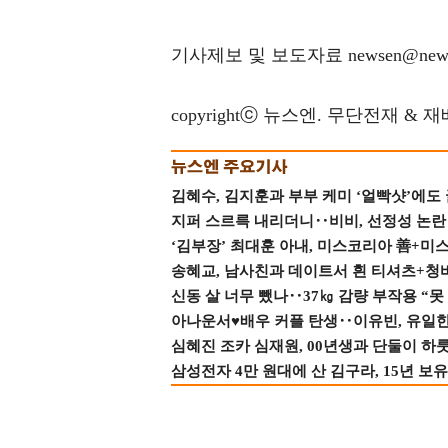
기사제보 및 보도자료 newsen@news
copyrightⓒ 뉴스엔. 무단전재 & 
김혜수, 김지훈과 부부 케미 ‘얼빡샷’에도
지퍼 스르륵 내리더니‥비비, 선정성 논란 터
‘김부장’ 최대훈 아내, 미스코리아 善+미
송혜교, 남사친과 데이트서 흰 티셔츠+청
신동 살 너무 뺐나‥37㎏ 감량 부작용 “못
아나운서♥배우 커플 탄생‥이유빈, 유일한 최
심혜진 조카 심재원, 00년생과 단둘이 하룻밤
삼성전자 4만 원대에 산 김구라, 15년 보유