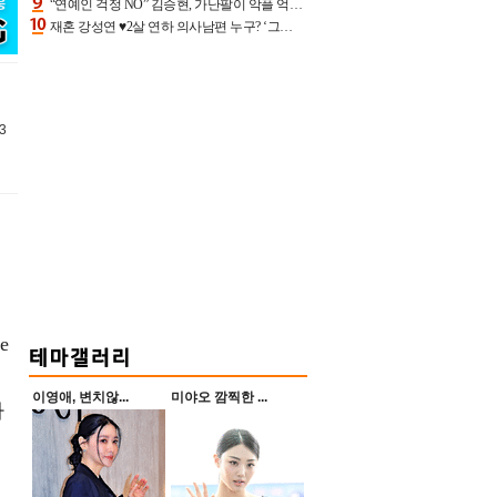
“연예인 걱정 NO” 김승현, 가난팔이 악플 억울할만‥아내+딸과 日 여행
재혼 강성연 ♥2살 연하 의사남편 누구? ‘그알’ 자문의에 훈남 비주얼 초엘리트 스펙 [종합]
3
e
이영애, 변치않...
미야오 깜찍한 ...
하