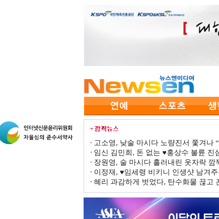
고소영, 낮술 마시다 노량진서 쫓겨나 “점
임신 김민희, 돈 없는 ♥홍상수 불륜 진심
장원영, 술 마시다 흘러내린 옷자락 
이정재, ♥임세령 비키니 인생샷 남겨주
혜리 과감하게 벗었다, 탄수화물 끊고 끈