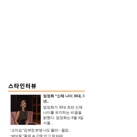
엄정화 “신체 나이 30대, 3
년..
엄정화가 30대 초반 신체
나이를 유지하는 비결을
밝혔다. 엄정화는 8월 4일
서울 ..
소지섭 “김부장 본명 나도 몰라‥들었..
박성웅 “폭염 속 갑옷 입고 말 타며 ..