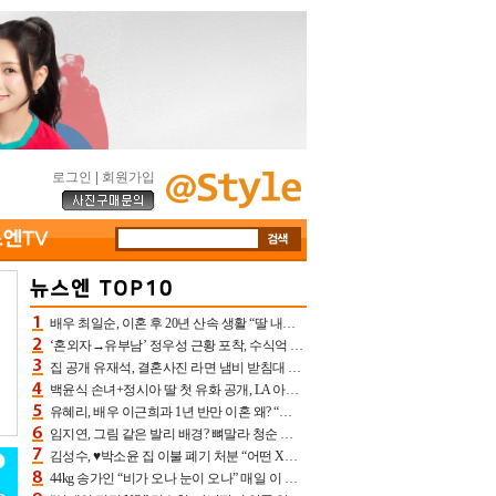
로그인
|
회원가입
배우 최일순, 이혼 후 20년 산속 생활 “딸 내가 버렸다고 원망‥맘 아파”(특종)[어제TV]
‘혼외자→유부남’ 정우성 근황 포착, 수식억 해킹 피해 후배 만났다 “존경하는”
집 공개 유재석, 결혼사진 라면 냄비 받침대 되고 분노‥가족사진도 피해(놀뭐)[어제TV]
백윤식 손녀+정시아 딸 첫 유화 공개, LA 아트쇼→서울국제조각페스타 작가다운 수준급 실력
유혜리, 배우 이근희과 1년 반만 이혼 왜? “식칼 꽂고 의자 던져” 충격 폭로(특종)[어제TV]
임지연, 그림 같은 발리 배경? 뼈말라 청순 비키니 핏에 상대 안 되네
김성수, ♥박소윤 집 이불 폐기 처분 “어떤 X이랑 썼을지 몰라” 질투(신랑수업2)[어제TV]
44kg 송가인 “비가 오나 눈이 오나” 매일 이 운동, 허벅지 근육량 상승+체지방 감소