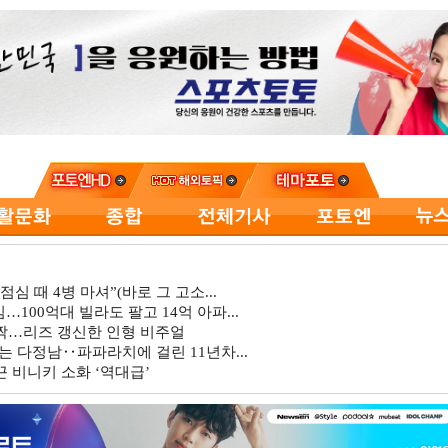
심 때 4병 마셔”(바로 그 고소...
…100억대 빌라도 팔고 14억 아파...
깜짝…리즈 갱신한 인형 비주얼
는 다정남‥파파라치에 걸린 11년차...
 비니키 소화 ‘역대급’