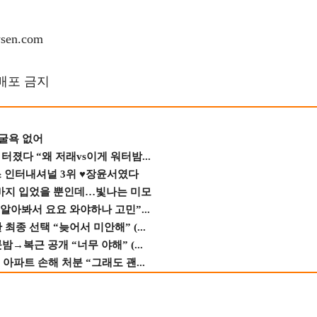
en.com
재배포 금지
 굴욕 없어
졌다 “왜 저래vs이게 워터밤...
스 인터내셔널 3위 ♥장윤서였다
바지 입었을 뿐인데…빛나는 미모
 알아봐서 요요 와야하나 고민”...
종 선택 “늦어서 미안해” (...
→복근 공개 “너무 야해” (...
 아파트 손해 처분 “그래도 괜...