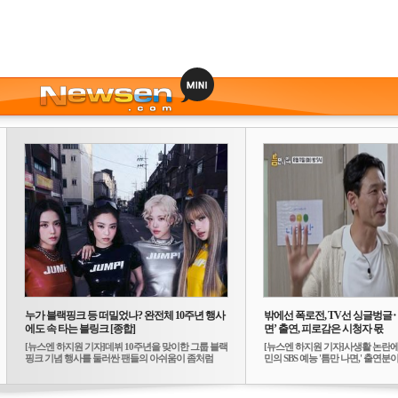
누가 블랙핑크 등 떠밀었나? 완전체 10주년 행사
밖에선 폭로전, TV선 싱글벙글
에도 속 타는 블링크 [종합]
면’ 출연, 피로감은 시청자 몫
[뉴스엔 하지원 기자]데뷔 10주년을 맞이한 그룹 블랙
[뉴스엔 하지원 기자]사생활 논란에
핑크 기념 행사를 둘러싼 팬들의 아쉬움이 좀처럼
민의 SBS 예능 '틈만 나면,' 출연분이 
가...