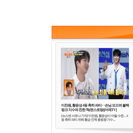
이찬원, 황윤성 4등 축하 파티‥손님 모으려 블랙
핑크 지수와 친한 척(편스토랑)[어제TV]
[뉴스엔 서유나 기자]'이찬원, 황윤성이 아들 수준…4
등 축하 파티 위해 황금 인맥 총동원'가수 ...