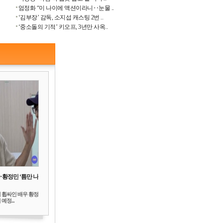
엄정화 “이 나이에 액션이라니‥눈물 ..
‘김부장’ 감독, 소지섭 캐스팅 2번 ..
‘중소돌의 기적’ 키오프, 3년만 사옥..
‥황정민 ‘틈만 나
 휩싸인 배우 황정
예정...