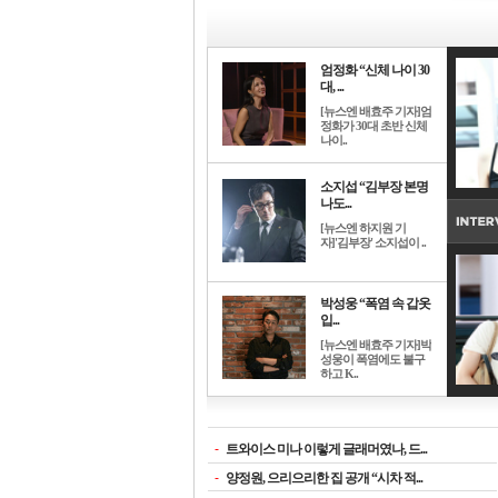
엄정화 “신체 나이 30
대, ...
[뉴스엔 배효주 기자]엄
정화가 30대 초반 신체
나이..
소지섭 “김부장 본명
나도...
[뉴스엔 하지원 기
자]'김부장' 소지섭이 ..
박성웅 “폭염 속 갑옷
입...
[뉴스엔 배효주 기자]박
성웅이 폭염에도 불구
하고 K..
-
트와이스 미나 이렇게 글래머였나, 드...
-
양정원, 으리으리한 집 공개 “시차 적...