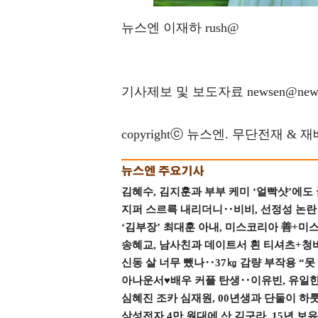
뉴스엔 이재하 rush@
기사제보 및 보도자료 newsen@news
copyrightⓒ 뉴스엔. 무단전재 & 
김혜수, 김지훈과 부부 케미 ‘얼빡샷’에도
지퍼 스르륵 내리더니‥비비, 선정성 논란 터
‘김부장’ 최대훈 아내, 미스코리아 善+미
송혜교, 남사친과 데이트서 흰 티셔츠+청
신동 살 너무 뺐나‥37㎏ 감량 부작용 “못
아나운서♥배우 커플 탄생‥이유빈, 유일한 최
심혜진 조카 심재원, 00년생과 단둘이 하룻밤
삼성전자 4만 원대에 산 김구라, 15년 보유