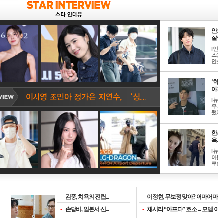
안
잘생
[
스
안효
‘
아? 
[
우
됐다
한
욕..
[
이
루언
-
김풍, 치욕의 전립...
-
이정현, 무보정 맞아? 어마어마한
-
손담비, 일본서 신...
-
채시라 “아프다” 호소→모델 이소