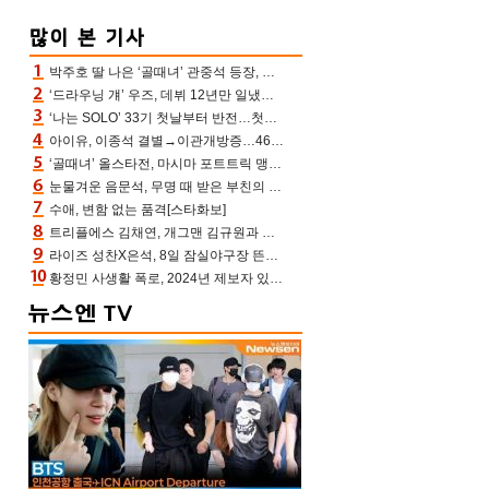
박주호 딸 나은 ‘골때녀’ 관중석 등장, 김민재 복제인간 보고 혼란 [결정적장면]
‘드라우닝 걔’ 우즈, 데뷔 12년만 일냈다…체조경기장 입성 확정
‘나는 SOLO’ 33기 첫날부터 반전…첫인상 0표 영호, 호감남 급부상
아이유, 이종석 결별→이관개방증…46장 꽉 채운 유애나 ♥ “열심히 사는 중”
‘골때녀’ 올스타전, 마시마 포트트릭 맹추격전 5:4 골 잔치 ‘짜릿’ [어제TV]
눈물겨운 음문석, 무명 때 받은 부친의 전재산→폐암 父 세상 떠나기 전 여행(유퀴즈)[어제TV]
수애, 변함 없는 품격[스타화보]
트리플에스 김채연, 개그맨 김규원과 함께 프리뷰쇼 진행 [포토엔HD]
라이즈 성찬X은석, 8일 잠실야구장 뜬다…시구 시타+특별공연까지
황정민 사생활 폭로, 2024년 제보자 있었나 “네가 회사에 전화했니” 녹취록 공개 파장