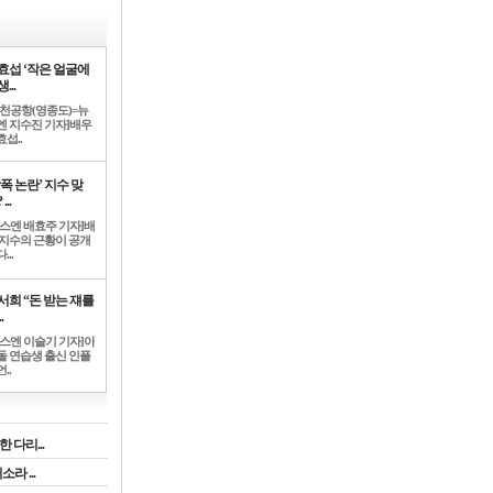
효섭 ‘작은 얼굴에
...
인천공항(영종도)=뉴
엔 지수진 기자]배우
섭..
학폭 논란’ 지수 맞
...
뉴스엔 배효주 기자]배
 지수의 근황이 공개
...
서희 “돈 받는 쟤를
.
뉴스엔 이슬기 기자]아
돌 연습생 출신 인플
..
 다리...
라 ...