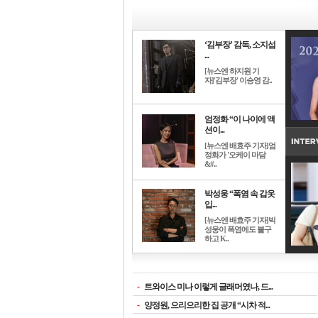
‘김부장’ 감독, 소지섭
...
[뉴스엔 하지원 기
자]'김부장' 이승영 감..
엄정화 “이 나이에 액
션이...
[뉴스엔 배효주 기자]엄
정화가 '오케이 마담
&#..
박성웅 “폭염 속 갑옷
입...
[뉴스엔 배효주 기자]박
성웅이 폭염에도 불구
하고 K..
-
트와이스 미나 이렇게 글래머였나, 드...
-
양정원, 으리으리한 집 공개 “시차 적...