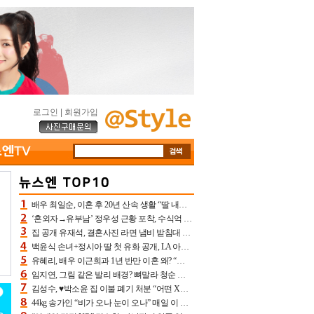
로그인
|
회원가입
배우 최일순, 이혼 후 20년 산속 생활 “딸 내가 버렸다고 원망‥맘 아파”(특종)[어제TV]
‘혼외자→유부남’ 정우성 근황 포착, 수식억 해킹 피해 후배 만났다 “존경하는”
집 공개 유재석, 결혼사진 라면 냄비 받침대 되고 분노‥가족사진도 피해(놀뭐)[어제TV]
백윤식 손녀+정시아 딸 첫 유화 공개, LA 아트쇼→서울국제조각페스타 작가다운 수준급 실력
유혜리, 배우 이근희과 1년 반만 이혼 왜? “식칼 꽂고 의자 던져” 충격 폭로(특종)[어제TV]
임지연, 그림 같은 발리 배경? 뼈말라 청순 비키니 핏에 상대 안 되네
김성수, ♥박소윤 집 이불 폐기 처분 “어떤 X이랑 썼을지 몰라” 질투(신랑수업2)[어제TV]
44kg 송가인 “비가 오나 눈이 오나” 매일 이 운동, 허벅지 근육량 상승+체지방 감소