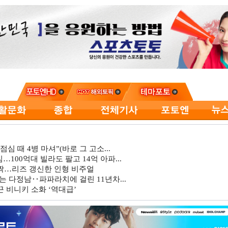
심 때 4병 마셔”(바로 그 고소...
…100억대 빌라도 팔고 14억 아파...
깜짝…리즈 갱신한 인형 비주얼
는 다정남‥파파라치에 걸린 11년차...
 비니키 소화 ‘역대급’