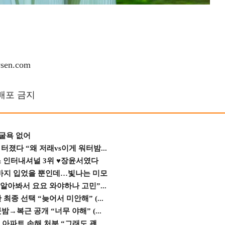
en.com
재배포 금지
 굴욕 없어
졌다 “왜 저래vs이게 워터밤...
스 인터내셔널 3위 ♥장윤서였다
바지 입었을 뿐인데…빛나는 미모
 알아봐서 요요 와야하나 고민”...
종 선택 “늦어서 미안해” (...
→복근 공개 “너무 야해” (...
 아파트 손해 처분 “그래도 괜...