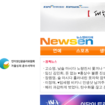
고소영, 낮술 마시다 노량진서 쫓겨나 “점
임신 김민희, 돈 없는 ♥홍상수 불륜 진심
장원영, 술 마시다 흘러내린 옷자락 
이정재, ♥임세령 비키니 인생샷 남겨주
혜리 과감하게 벗었다, 탄수화물 끊고 끈