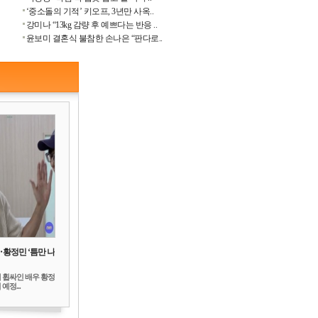
‘중소돌의 기적’ 키오프, 3년만 사옥..
강미나 “13kg 감량 후 예쁘다는 반응 ..
윤보미 결혼식 불참한 손나은 “판다로..
‥황정민 ‘틈만 나
 휩싸인 배우 황정
예정...