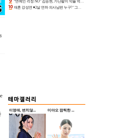
“연예인 걱정 NO” 김승현, 가난팔이 악플 억울할만‥아내+딸과 日 여행
재혼 강성연 ♥2살 연하 의사남편 누구? ‘그알’ 자문의에 훈남 비주얼 초엘리트 스펙 [종합]
6
e
이영애, 변치않...
미야오 깜찍한 ...
하