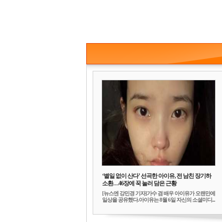
‘별일 없이 산다’ 선곡한 아이유, 전 남친 장기하
소환…46장에 꾹 눌러 담은 근황
[뉴스엔 강민경 기자]가수 겸 배우 아이유가 오랜만에
일상을 공유했다.아이유는 8월 6일 자신의 소셜미디...