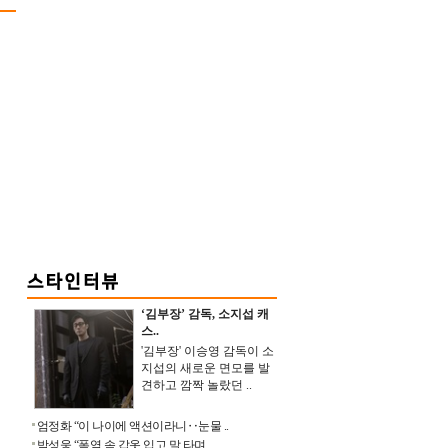
‘김부장’ 감독, 소지섭 캐
스..
'김부장' 이승영 감독이 소
지섭의 새로운 면모를 발
견하고 깜짝 놀랐던 ..
엄정화 “이 나이에 액션이라니‥눈물 ..
박성웅 “폭염 속 갑옷 입고 말 타며 ..