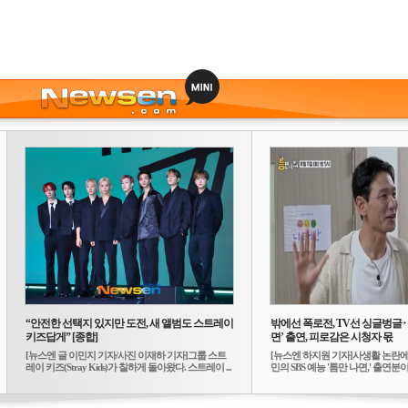
“안전한 선택지 있지만 도전, 새 앨범도 스트레이
밖에선 폭로전, TV선 싱글벙글
키즈답게” [종합]
면’ 출연, 피로감은 시청자 몫
[뉴스엔 글 이민지 기자/사진 이재하 기자]그룹 스트
[뉴스엔 하지원 기자]사생활 논란에
레이 키즈(Stray Kids)가 칠하게 돌아왔다. 스트레이 ...
민의 SBS 예능 '틈만 나면,' 출연분이 