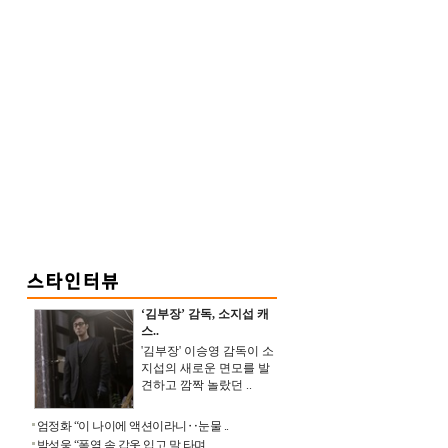
‘김부장’ 감독, 소지섭 캐
스..
'김부장' 이승영 감독이 소
지섭의 새로운 면모를 발
견하고 깜짝 놀랐던 ..
엄정화 “이 나이에 액션이라니‥눈물 ..
박성웅 “폭염 속 갑옷 입고 말 타며 ..