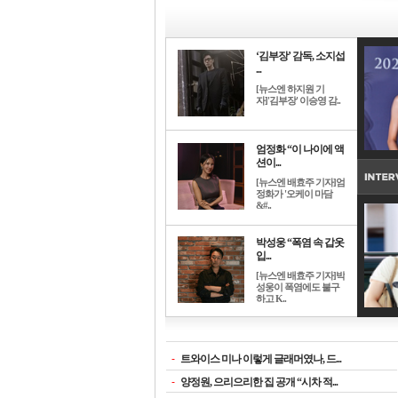
‘김부장’ 감독, 소지섭
...
[뉴스엔 하지원 기
자]'김부장' 이승영 감..
엄정화 “이 나이에 액
션이...
[뉴스엔 배효주 기자]엄
정화가 '오케이 마담
&#..
박성웅 “폭염 속 갑옷
입...
[뉴스엔 배효주 기자]박
성웅이 폭염에도 불구
하고 K..
-
트와이스 미나 이렇게 글래머였나, 드...
-
양정원, 으리으리한 집 공개 “시차 적...