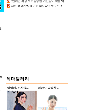
“연예인 걱정 NO” 김승현, 가난팔이 악플 억울할만‥아내+딸과 日 여행
재혼 강성연 ♥2살 연하 의사남편 누구? ‘그알’ 자문의에 훈남 비주얼 초엘리트 스펙 [종합]
1
e
이영애, 변치않...
미야오 깜찍한 ...
하