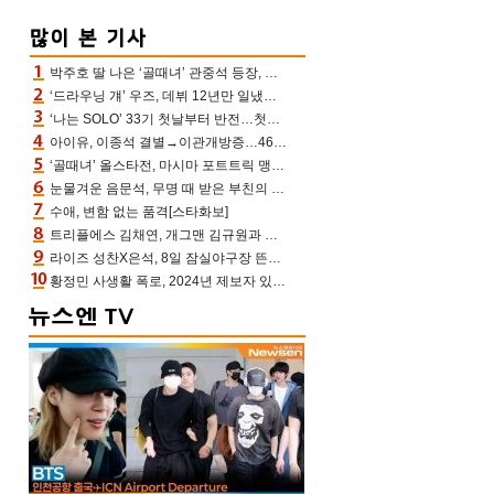
박주호 딸 나은 ‘골때녀’ 관중석 등장, 김민재 복제인간 보고 혼란 [결정적장면]
‘드라우닝 걔’ 우즈, 데뷔 12년만 일냈다…체조경기장 입성 확정
‘나는 SOLO’ 33기 첫날부터 반전…첫인상 0표 영호, 호감남 급부상
아이유, 이종석 결별→이관개방증…46장 꽉 채운 유애나 ♥ “열심히 사는 중”
‘골때녀’ 올스타전, 마시마 포트트릭 맹추격전 5:4 골 잔치 ‘짜릿’ [어제TV]
눈물겨운 음문석, 무명 때 받은 부친의 전재산→폐암 父 세상 떠나기 전 여행(유퀴즈)[어제TV]
수애, 변함 없는 품격[스타화보]
트리플에스 김채연, 개그맨 김규원과 함께 프리뷰쇼 진행 [포토엔HD]
라이즈 성찬X은석, 8일 잠실야구장 뜬다…시구 시타+특별공연까지
황정민 사생활 폭로, 2024년 제보자 있었나 “네가 회사에 전화했니” 녹취록 공개 파장