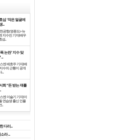
효섭 ‘작은 얼굴에
...
인천공항(영종도)=뉴
엔 지수진 기자]배우
섭..
학폭 논란’ 지수 맞
...
뉴스엔 배효주 기자]배
 지수의 근황이 공개
...
서희 “돈 받는 쟤를
.
뉴스엔 이슬기 기자]아
돌 연습생 출신 인플
..
 다리...
라 ...