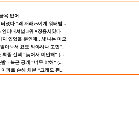
 굴욕 없어
졌다 “왜 저래vs이게 워터밤...
스 인터내셔널 3위 ♥장윤서였다
바지 입었을 뿐인데…빛나는 미모
 알아봐서 요요 와야하나 고민”...
종 선택 “늦어서 미안해” (...
→복근 공개 “너무 야해” (...
 아파트 손해 처분 “그래도 괜...