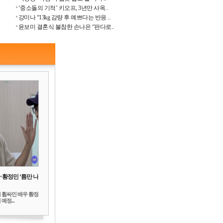
‘중소돌의 기적’ 키오프, 3년만 사옥..
강미나 “13kg 감량 후 예쁘다는 반응 ..
윤보미 결혼식 불참한 손나은 “판다로..
‥황정민 ‘틈만 나
 휩싸인 배우 황정
예정...