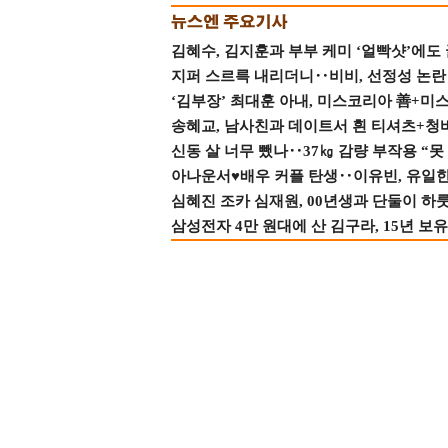
김혜수, 김지훈과 부부 케미 ‘얼빡샷’에도
지퍼 스르륵 내리더니‥비비, 선정성 논란 터
‘김부장’ 최대훈 아내, 미스코리아 善+미
송혜교, 남사친과 데이트서 흰 티셔츠+청
신동 살 너무 뺐나‥37㎏ 감량 부작용 “못
아나운서♥배우 커플 탄생‥이유빈, 유일한 최
심혜진 조카 심재원, 00년생과 단둘이 하룻밤
삼성전자 4만 원대에 산 김구라, 15년 보유