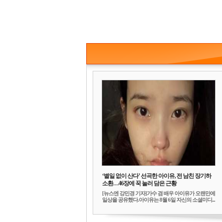
‘별일 없이 산다’ 선곡한 아이유, 전 남친 장기하
소환…46장에 꾹 눌러 담은 근황
[뉴스엔 강민경 기자]가수 겸 배우 아이유가 오랜만에
일상을 공유했다.아이유는 8월 6일 자신의 소셜미디...