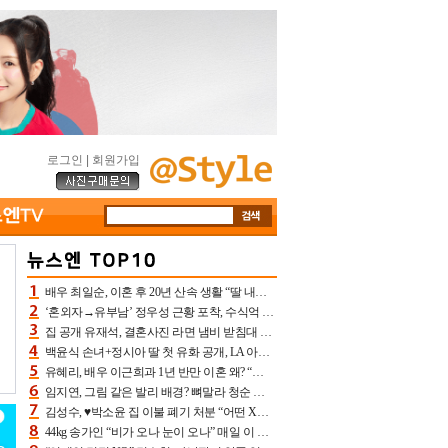
로그인
|
회원가입
배우 최일순, 이혼 후 20년 산속 생활 “딸 내가 버렸다고 원망‥맘 아파”(특종)[어제TV]
‘혼외자→유부남’ 정우성 근황 포착, 수식억 해킹 피해 후배 만났다 “존경하는”
집 공개 유재석, 결혼사진 라면 냄비 받침대 되고 분노‥가족사진도 피해(놀뭐)[어제TV]
백윤식 손녀+정시아 딸 첫 유화 공개, LA 아트쇼→서울국제조각페스타 작가다운 수준급 실력
유혜리, 배우 이근희과 1년 반만 이혼 왜? “식칼 꽂고 의자 던져” 충격 폭로(특종)[어제TV]
임지연, 그림 같은 발리 배경? 뼈말라 청순 비키니 핏에 상대 안 되네
김성수, ♥박소윤 집 이불 폐기 처분 “어떤 X이랑 썼을지 몰라” 질투(신랑수업2)[어제TV]
44kg 송가인 “비가 오나 눈이 오나” 매일 이 운동, 허벅지 근육량 상승+체지방 감소