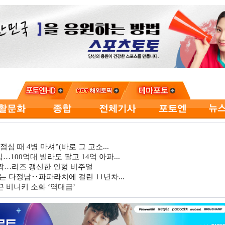
심 때 4병 마셔”(바로 그 고소...
…100억대 빌라도 팔고 14억 아파...
깜짝…리즈 갱신한 인형 비주얼
는 다정남‥파파라치에 걸린 11년차...
 비니키 소화 ‘역대급’