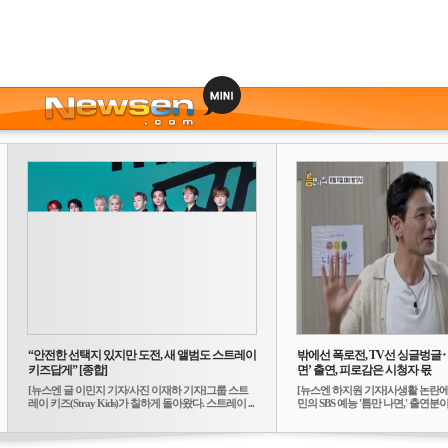
“안전한 선택지 있지만 도전, 새 앨범도 스트레이
밖에선 폭로전, TV선 싱글벙글
키즈답게” [종합]
면’ 출연, 피로감은 시청자 몫
[뉴스엔 글 이민지 기자/사진 이재하 기자]그룹 스트
[뉴스엔 하지원 기자]사생활 논란에
레이 키즈(Stray Kids)가 칠하게 돌아왔다. 스트레이 ...
민의 SBS 예능 '틈만 나면,' 출연분이 