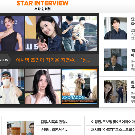
안
잘생
[
스
안효
‘
아? 
[
우
됐다
한
욕..
[
이
루언
-
김풍, 치욕의 전립...
-
이정현, 무보정 맞아? 어마어마한
-
손담비, 일본서 신...
-
채시라 “아프다” 호소→모델 이소