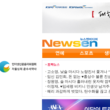
고소영, 낮술 마시다 노량진서 쫓겨나 “점
임신 김민희, 돈 없는 ♥홍상수 불륜 진심
장원영, 술 마시다 흘러내린 옷자락 
이정재, ♥임세령 비키니 인생샷 남겨주
혜리 과감하게 벗었다, 탄수화물 끊고 끈