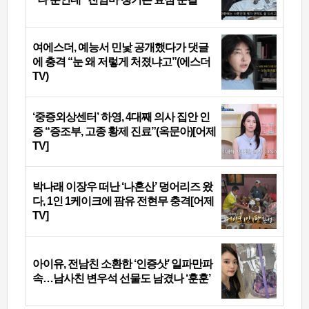
여에스더, 예능서 민낯 공개했다가 댓글
에 충격 “눈 왜 저렇게 처졌냐고”(에스더
TV)
‘중증외상센터’ 하영, 4대째 의사 집안 인
증 “증조부, 고종 황제 진료”(옥문아)[어제
TV]
박나래 이장우 떠난 ‘나혼산’ 덩어리즈 왔
다, 1인 1케이크에 팜유 전현무 충격[어제
TV]
아이유, 전남친 소환한 ‘인증샷’ 일파만파
속…남사친 변우석 선물도 남겼나 ‘훈훈’