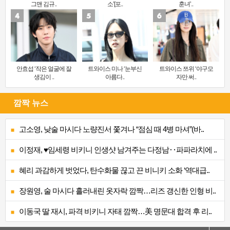
그맨 김규..
소’[포..
훈녀’..
안효섭 ‘작은 얼굴에 잘
트와이스 미나 ‘눈부신
트와이스 쯔위 ‘야구모
생김이 ..
아름다..
자만 써..
깜짝 뉴스
고소영, 낮술 마시다 노량진서 쫓겨나 “점심 때 4병 마셔”(바..
이정재, ♥임세령 비키니 인생샷 남겨주는 다정남‥파파라치에 ..
혜리 과감하게 벗었다, 탄수화물 끊고 끈 비니키 소화 ‘역대급..
장원영, 술 마시다 흘러내린 옷자락 깜짝…리즈 갱신한 인형 비..
이동국 딸 재시, 파격 비키니 자태 깜짝…美 명문대 합격 후 리..