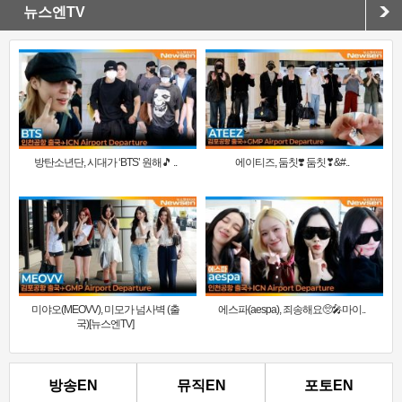
뉴스엔TV
방탄소년단, 시대가 ‘BTS’ 원해🎵 ..
에이티즈, 둠칫❣️ 둠칫❣&#..
미야오(MEOVV), 미모가 넘사벽 (출
에스파(aespa), 죄송해요🥺🎤마이..
국)[뉴스엔TV]
방송EN
뮤직EN
포토EN