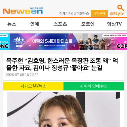
전체기사
|
많이본뉴스
|
사진구매
뉴스
연예
스포츠
포토엔
영상TV
옥주현 “김호영, 한스러운 옥장판 조롱 왜” 억
울한 파묘, 김이나 장성규 ‘좋아요’ 눈길
2026-07-08 18:29:32
카카오 MY뉴스
네이버 연예뉴스