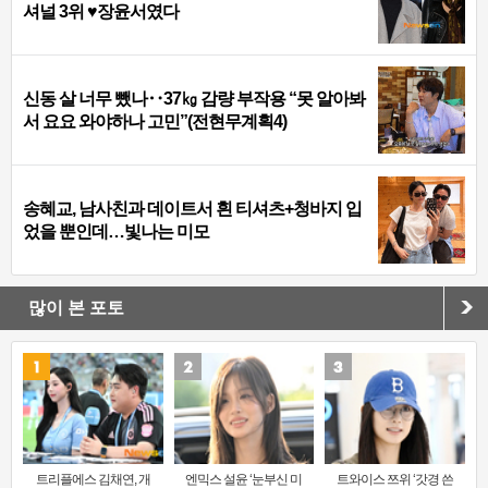
셔널 3위 ♥장윤서였다
신동 살 너무 뺐나‥37㎏ 감량 부작용 “못 알아봐
서 요요 와야하나 고민”(전현무계획4)
송혜교, 남사친과 데이트서 흰 티셔츠+청바지 입
었을 뿐인데…빛나는 미모
많이 본 포토
트리플에스 김채연, 개
엔믹스 설윤 ‘눈부신 미
트와이스 쯔위 ‘갓경 쓴