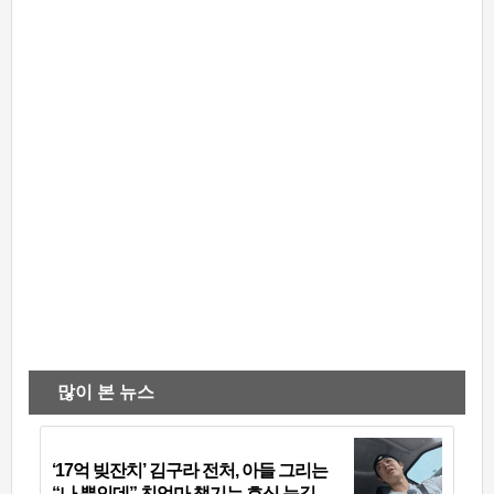
많이 본 뉴스
‘17억 빚잔치’ 김구라 전처, 아들 그리는
“나 뿐인데” 친엄마 챙기는 효심 눈길