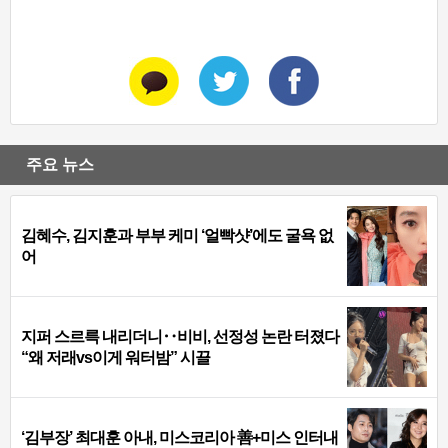
주요 뉴스
김혜수, 김지훈과 부부 케미 ‘얼빡샷’에도 굴욕 없
어
지퍼 스르륵 내리더니‥비비, 선정성 논란 터졌다
“왜 저래vs이게 워터밤” 시끌
‘김부장’ 최대훈 아내, 미스코리아 善+미스 인터내