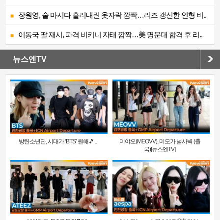
장원영, 술 마시다 흘러내린 옷자락 깜짝…리즈 갱신한 인형 비..
이동국 딸 재시, 파격 비키니 자태 깜짝…美 명문대 합격 후 리..
뉴스엔TV
방탄소년단, 시대가 ‘BTS’ 원해🎵 ..
미야오(MEOVV), 미모가 넘사벽 (출
국)[뉴스엔TV]