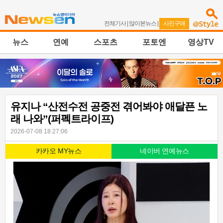
전체기사
|
많이본뉴스
|
사진구매
뉴스
연예
스포츠
포토엔
영상TV
유지나 “산전수전 공중전 겪어봐야 애달픈 노
래 나와”(퍼펙트라이프)
2026-07-08 18:27:06
카카오 MY뉴스
네이버 연예뉴스