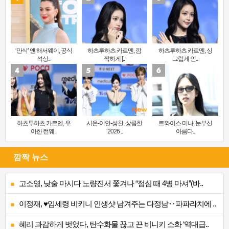
‘만삭’ 앤 해서웨이, 공식
하츠투하츠 카르멘, 깜
하츠투하츠 카르멘, 싱
석상..
찍하게 [..
그럽게 인..
하츠투하츠 카르멘, 우
시온-이안-성찬, 상큼한
트와이스 미나 ‘눈부신
아한 런웨..
‘2026 ..
아름다..
깜짝 뉴스
고소영, 낮술 마시다 노량진서 쫓겨나 “점심 때 4병 마셔”(바..
이정재, ♥임세령 비키니 인생샷 남겨주는 다정남‥파파라치에 ..
혜리 과감하게 벗었다, 탄수화물 끊고 끈 비니키 소화 ‘역대급..