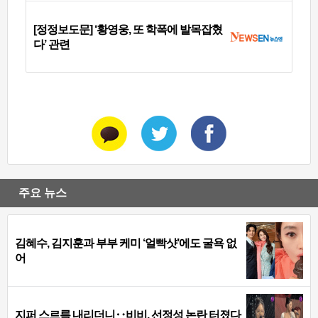
[정정보도문] ‘황영웅, 또 학폭에 발목잡혔
다’ 관련
주요 뉴스
김혜수, 김지훈과 부부 케미 ‘얼빡샷’에도 굴욕 없
어
지퍼 스르륵 내리더니‥비비, 선정성 논란 터졌다