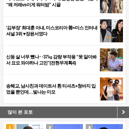
“왜 저래vs이게 워터밤” 시끌
‘김부장’ 최대훈 아내, 미스코리아 善+미스 인터내
셔널 3위 ♥장윤서였다
신동 살 너무 뺐나‥37㎏ 감량 부작용 “못 알아봐
서 요요 와야하나 고민”(전현무계획4)
송혜교, 남사친과 데이트서 흰 티셔츠+청바지 입
었을 뿐인데…빛나는 미모
많이 본 포토