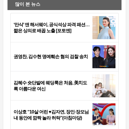
많이 본 뉴스
‘만삭’ 앤 해서웨이, 공식석상 파격 패션…
짧은 상의로 배꼽 노출 [포토엔]
권영찬, 김수현 명예훼손 혐의 검찰 송치
김혜수 숏단발에 웨딩룩은 처음, 美치도
록 아름다운 여신
이상호 “10살 어린 ♥김자연, 장인·장모님
내 동안에 깜짝 놀라 허락”(아침마당)