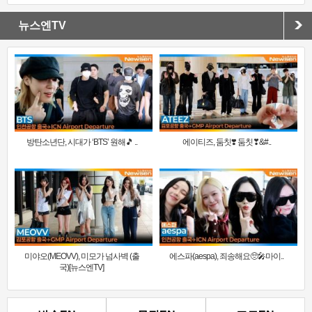
뉴스엔TV
방탄소년단, 시대가 ‘BTS’ 원해🎵 ..
에이티즈, 둠칫❣️ 둠칫❣&#..
미야오(MEOVV), 미모가 넘사벽 (출
에스파(aespa), 죄송해요🥺🎤마이..
국)[뉴스엔TV]