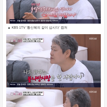
▲ KBS 1TV ‘황신혜의 같이 삽시다’ 캡처