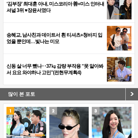
‘김부장’ 최대훈 아내, 미스코리아 善+미스 인터내
셔널 3위 ♥장윤서였다
송혜교, 남사친과 데이트서 흰 티셔츠+청바지 입
었을 뿐인데…빛나는 미모
신동 살 너무 뺐나‥37㎏ 감량 부작용 “못 알아봐
서 요요 와야하나 고민”(전현무계획4)
많이 본 포토