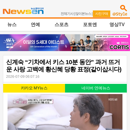
전체기사
|
많이본뉴스
|
사진구매
뉴스
연예
스포츠
포토엔
영상TV
신계숙 “기차에서 키스 10분 동안” 과거 뜨거
운 사랑 고백에 황신혜 당황 표정(같이삽시다)
2026-07-09 06:07:16
카카오 MY뉴스
네이버 연예뉴스