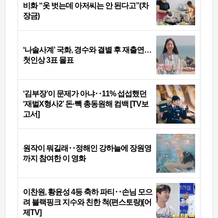
비화 “옷 벗는데 아저씨는 안 된다고”(차
장금)
‘나솔사계’ 국화, 경수와 결별 후 재출연…
첫인상 3표 몰표
‘김부장’이 문제가 아냐‥11% 섭섭했던
‘재벌X형사2’ 돈·빽 총동원해 컴백 [TV보
고서]
원작이 뭐길래‥정해인 강하늘에 장원영
까지 참여한 이 영화
이찬원, 황윤성 4등 축하 파티‥손님 모으
려 블랙핑크 지수와 친한 척(편스토랑)[어
제TV]