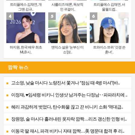
트리플에스 김채연, 개
샤를리즈 테론, 독보적
트리플에스 김채연, 서
그맨 김규..
인 귀걸이..
울월드컵..
하지원, 한국 배우 최초
엔믹스 설윤 ‘눈부신 미
트와이스 쯔위 ‘갓경 쓴
MLB 시..
소’[포..
훈녀’..
깜짝 뉴스
고소영, 낮술 마시다 노량진서 쫓겨나 “점심 때 4병 마셔”(바..
이정재, ♥임세령 비키니 인생샷 남겨주는 다정남‥파파라치에 ..
혜리 과감하게 벗었다, 탄수화물 끊고 끈 비니키 소화 ‘역대급..
장원영, 술 마시다 흘러내린 옷자락 깜짝…리즈 갱신한 인형 비..
이동국 딸 재시, 파격 비키니 자태 깜짝…美 명문대 합격 후 리..