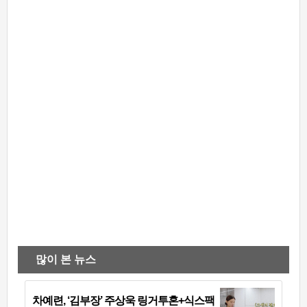
많이 본 뉴스
차예련, ‘김부장’ 주상욱 링거투혼+식스팩