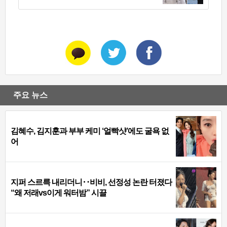
주요 뉴스
김혜수, 김지훈과 부부 케미 ‘얼빡샷’에도 굴욕 없
어
지퍼 스르륵 내리더니‥비비, 선정성 논란 터졌다
“왜 저래vs이게 워터밤” 시끌