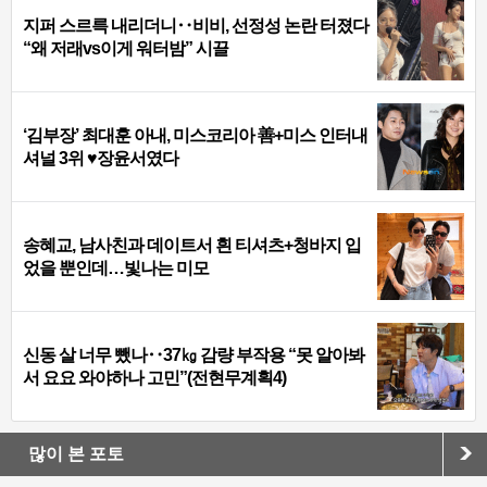
지퍼 스르륵 내리더니‥비비, 선정성 논란 터졌다
“왜 저래vs이게 워터밤” 시끌
‘김부장’ 최대훈 아내, 미스코리아 善+미스 인터내
셔널 3위 ♥장윤서였다
송혜교, 남사친과 데이트서 흰 티셔츠+청바지 입
었을 뿐인데…빛나는 미모
신동 살 너무 뺐나‥37㎏ 감량 부작용 “못 알아봐
서 요요 와야하나 고민”(전현무계획4)
많이 본 포토