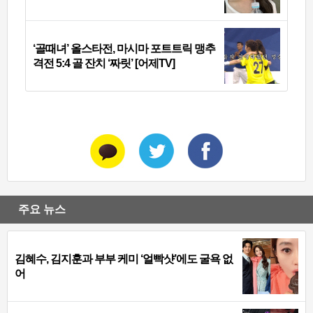
‘골때녀’ 올스타전, 마시마 포트트릭 맹추
격전 5:4 골 잔치 ‘짜릿’ [어제TV]
주요 뉴스
김혜수, 김지훈과 부부 케미 ‘얼빡샷’에도 굴욕 없
어