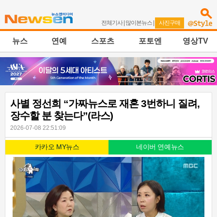
전체기사
|
많이본뉴스
|
사진구매
뉴스
연예
스포츠
포토엔
영상TV
사별 정선희 “가짜뉴스로 재혼 3번하니 질려,
장수할 분 찾는다”(라스)
2026-07-08 22:51:09
카카오 MY뉴스
네이버 연예뉴스