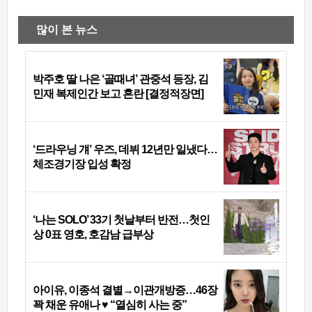
많이 본 뉴스
박주호 딸 나은 ‘골때녀’ 관중석 등장, 김
민재 복제인간 보고 혼란 [결정적장면]
‘드라우닝 걔’ 우즈, 데뷔 12년만 일냈다…
체조경기장 입성 확정
‘나는 SOLO’ 33기 첫날부터 반전…첫인
상 0표 영호, 호감남 급부상
아이유, 이종석 결별→이관개방증…46장
꽉 채운 유애나 ♥ “열심히 사는 중”