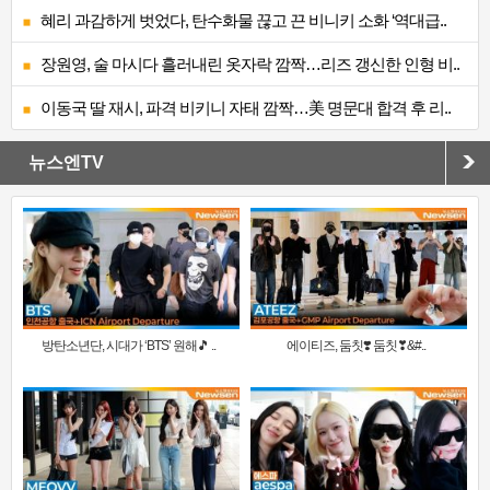
혜리 과감하게 벗었다, 탄수화물 끊고 끈 비니키 소화 ‘역대급..
장원영, 술 마시다 흘러내린 옷자락 깜짝…리즈 갱신한 인형 비..
이동국 딸 재시, 파격 비키니 자태 깜짝…美 명문대 합격 후 리..
뉴스엔TV
방탄소년단, 시대가 ‘BTS’ 원해🎵 ..
에이티즈, 둠칫❣️ 둠칫❣&#..