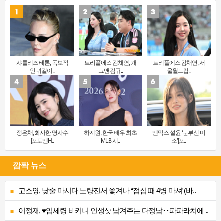
샤를리즈 테론, 독보적
트리플에스 김채연, 개
트리플에스 김채연, 서
인 귀걸이..
그맨 김규..
울월드컵..
정은채, 화사한 명사수
하지원, 한국 배우 최초
엔믹스 설윤 ‘눈부신 미
[포토엔H..
MLB 시..
소’[포..
깜짝 뉴스
고소영, 낮술 마시다 노량진서 쫓겨나 “점심 때 4병 마셔”(바..
이정재, ♥임세령 비키니 인생샷 남겨주는 다정남‥파파라치에 ..