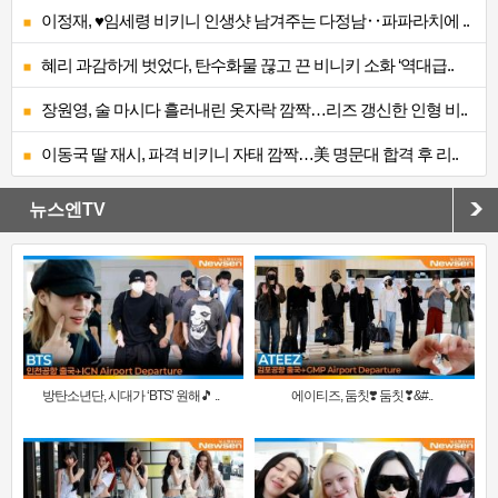
이정재, ♥임세령 비키니 인생샷 남겨주는 다정남‥파파라치에 ..
혜리 과감하게 벗었다, 탄수화물 끊고 끈 비니키 소화 ‘역대급..
장원영, 술 마시다 흘러내린 옷자락 깜짝…리즈 갱신한 인형 비..
이동국 딸 재시, 파격 비키니 자태 깜짝…美 명문대 합격 후 리..
뉴스엔TV
방탄소년단, 시대가 ‘BTS’ 원해🎵 ..
에이티즈, 둠칫❣️ 둠칫❣&#..