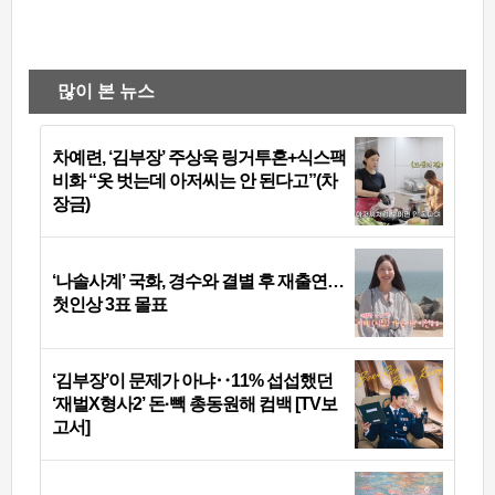
많이 본 뉴스
차예련, ‘김부장’ 주상욱 링거투혼+식스팩
비화 “옷 벗는데 아저씨는 안 된다고”(차
장금)
‘나솔사계’ 국화, 경수와 결별 후 재출연…
첫인상 3표 몰표
‘김부장’이 문제가 아냐‥11% 섭섭했던
‘재벌X형사2’ 돈·빽 총동원해 컴백 [TV보
고서]