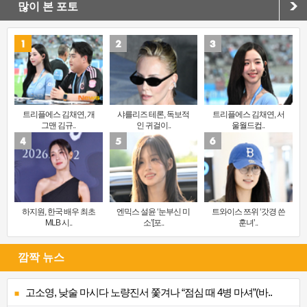
많이 본 포토
트리플에스 김채연, 개
샤를리즈 테론, 독보적
트리플에스 김채연, 서
그맨 김규..
인 귀걸이..
울월드컵..
하지원, 한국 배우 최초
엔믹스 설윤 ‘눈부신 미
트와이스 쯔위 ‘갓경 쓴
MLB 시..
소’[포..
훈녀’..
깜짝 뉴스
고소영, 낮술 마시다 노량진서 쫓겨나 “점심 때 4병 마셔”(바..