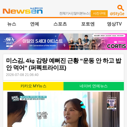
전체기사
|
많이본뉴스
|
사진구매
뉴스
연예
스포츠
포토엔
영상TV
미스김, 4㎏ 감량 예뻐진 근황 “운동 안 하고 밥
안 먹어” (퍼펙트라이프)
2026-07-08 21:06:40
카카오 MY뉴스
네이버 연예뉴스