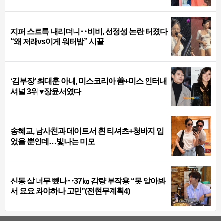
지퍼 스르륵 내리더니‥비비, 선정성 논란 터졌다
“왜 저래vs이게 워터밤” 시끌
‘김부장’ 최대훈 아내, 미스코리아 善+미스 인터내
셔널 3위 ♥장윤서였다
송혜교, 남사친과 데이트서 흰 티셔츠+청바지 입
었을 뿐인데…빛나는 미모
신동 살 너무 뺐나‥37㎏ 감량 부작용 “못 알아봐
서 요요 와야하나 고민”(전현무계획4)