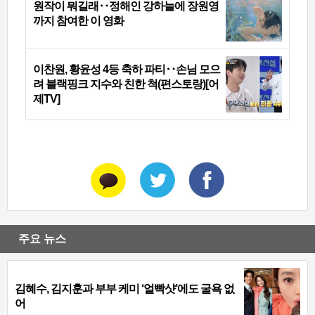
원작이 뭐길래‥정해인 강하늘에 장원영
까지 참여한 이 영화
이찬원, 황윤성 4등 축하 파티‥손님 모으
려 블랙핑크 지수와 친한 척(편스토랑)[어
제TV]
주요 뉴스
김혜수, 김지훈과 부부 케미 ‘얼빡샷’에도 굴욕 없
어