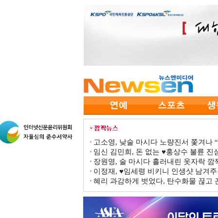
고소영, 낮술 마시다 노량진서 쫓겨나 “점
임신 김민희, 돈 없는 ♥홍상수 불륜 진심
장원영, 술 마시다 흘러내린 옷자락 
이정재, ♥임세령 비키니 인생샷 남겨주
혜리 과감하게 벗었다, 탄수화물 끊고 끈