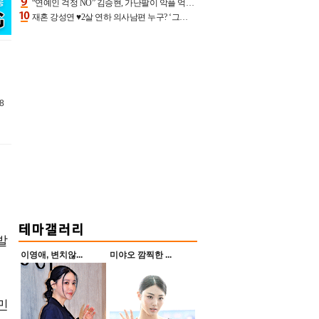
“연예인 걱정 NO” 김승현, 가난팔이 악플 억울할만‥아내+딸과 日 여행
재혼 강성연 ♥2살 연하 의사남편 누구? ‘그알’ 자문의에 훈남 비주얼 초엘리트 스펙 [종합]
8
발
이영애, 변치않...
미야오 깜찍한 ...
민