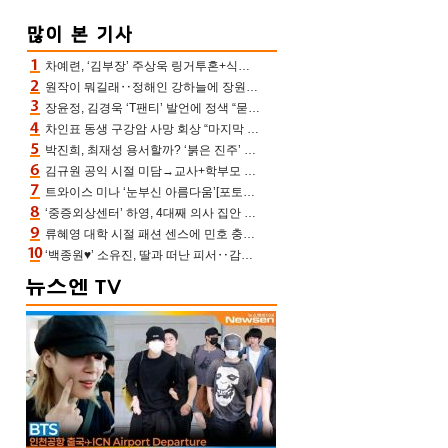
차예련, ‘김부장’ 주상욱 링거투혼+식스팩 비화 “옷 벗는데 아저씨는 안 된다고”(차장금)
원작이 뭐길래‥정해인 강하늘에 장원영까지 참여한 이 영화
장윤정, 김경욱 ‘T팬티’ 발언에 정색 “묻지 않았는데, 그것도 성희롱”(장공장)
차인표 동생 구강암 사망 회상 “마지막 순간 동생 손 잡아준 신애라, 두고두고 고마워” (신애라이프)
박진희, 최재성 용서할까? ‘붉은 진주’ 오늘(7일) 결말 나온다
김규원 공익 시절 미담→교사+학부모 추가 미담 속출 “휠체어 탄 아이와 산책도”[종합]
트와이스 미나 ‘눈부신 아름다움’[포토엔HD]
‘중증외상센터’ 하영, 4대째 의사 집안 인증 “증조부, 고종 황제 진료”(옥문아)[어제TV]
류혜영 대학 시절 패션 센스에 민호 충격 “레몬색 레깅스에 다리 없는 줄”(나혼산)
‘백종원♥’ 소유진, 딸과 떠난 피서‥감탄만 나오는 수영복 자태