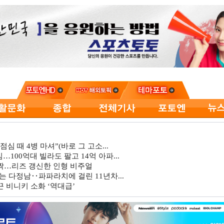
심 때 4병 마셔”(바로 그 고소...
…100억대 빌라도 팔고 14억 아파...
깜짝…리즈 갱신한 인형 비주얼
는 다정남‥파파라치에 걸린 11년차...
 비니키 소화 ‘역대급’