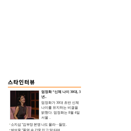
엄정화 “신체 나이 30대, 3
년..
엄정화가 30대 초반 신체
나이를 유지하는 비결을
밝혔다. 엄정화는 8월 4일
서울 ..
소지섭 “김부장 본명 나도 몰라‥들었..
박성웅 “폭염 속 갑옷 입고 말 타며 ..