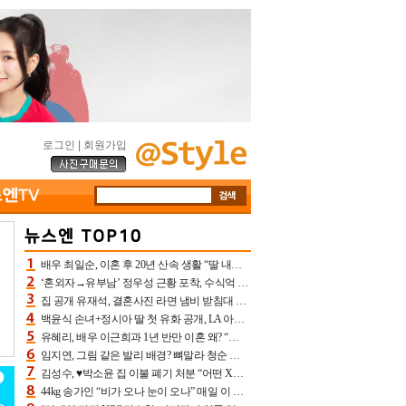
로그인
|
회원가입
배우 최일순, 이혼 후 20년 산속 생활 “딸 내가 버렸다고 원망‥맘 아파”(특종)[어제TV]
‘혼외자→유부남’ 정우성 근황 포착, 수식억 해킹 피해 후배 만났다 “존경하는”
집 공개 유재석, 결혼사진 라면 냄비 받침대 되고 분노‥가족사진도 피해(놀뭐)[어제TV]
백윤식 손녀+정시아 딸 첫 유화 공개, LA 아트쇼→서울국제조각페스타 작가다운 수준급 실력
유혜리, 배우 이근희과 1년 반만 이혼 왜? “식칼 꽂고 의자 던져” 충격 폭로(특종)[어제TV]
임지연, 그림 같은 발리 배경? 뼈말라 청순 비키니 핏에 상대 안 되네
김성수, ♥박소윤 집 이불 폐기 처분 “어떤 X이랑 썼을지 몰라” 질투(신랑수업2)[어제TV]
44kg 송가인 “비가 오나 눈이 오나” 매일 이 운동, 허벅지 근육량 상승+체지방 감소