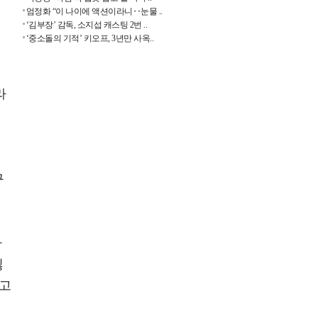
엄정화 “이 나이에 액션이라니‥눈물 ..
‘김부장’ 감독, 소지섭 캐스팅 2번 ..
‘중소돌의 기적’ 키오프, 3년만 사옥..
라
구
까
싫
"고