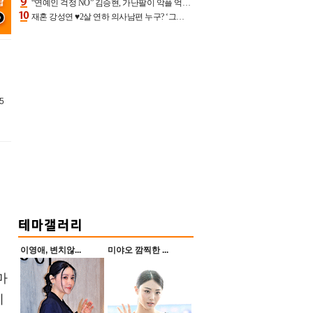
“연예인 걱정 NO” 김승현, 가난팔이 악플 억울할만‥아내+딸과 日 여행
재혼 강성연 ♥2살 연하 의사남편 누구? ‘그알’ 자문의에 훈남 비주얼 초엘리트 스펙 [종합]
5
이영애, 변치않...
미야오 깜찍한 ...
마
이