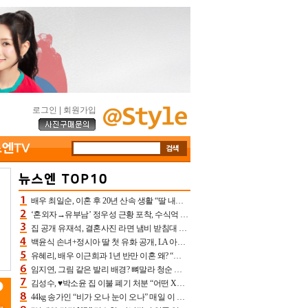
로그인
|
회원가입
배우 최일순, 이혼 후 20년 산속 생활 “딸 내가 버렸다고 원망‥맘 아파”(특종)[어제TV]
‘혼외자→유부남’ 정우성 근황 포착, 수식억 해킹 피해 후배 만났다 “존경하는”
집 공개 유재석, 결혼사진 라면 냄비 받침대 되고 분노‥가족사진도 피해(놀뭐)[어제TV]
백윤식 손녀+정시아 딸 첫 유화 공개, LA 아트쇼→서울국제조각페스타 작가다운 수준급 실력
유혜리, 배우 이근희과 1년 반만 이혼 왜? “식칼 꽂고 의자 던져” 충격 폭로(특종)[어제TV]
임지연, 그림 같은 발리 배경? 뼈말라 청순 비키니 핏에 상대 안 되네
김성수, ♥박소윤 집 이불 폐기 처분 “어떤 X이랑 썼을지 몰라” 질투(신랑수업2)[어제TV]
44kg 송가인 “비가 오나 눈이 오나” 매일 이 운동, 허벅지 근육량 상승+체지방 감소