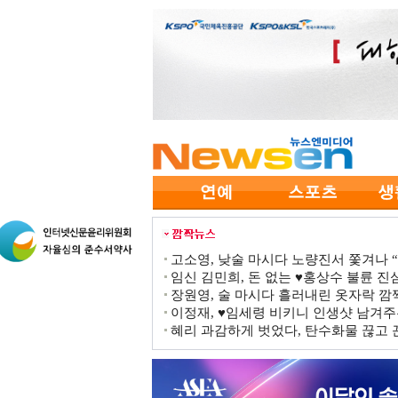
고소영, 낮술 마시다 노량진서 쫓겨나 “점
임신 김민희, 돈 없는 ♥홍상수 불륜 진심
장원영, 술 마시다 흘러내린 옷자락 
이정재, ♥임세령 비키니 인생샷 남겨주
혜리 과감하게 벗었다, 탄수화물 끊고 끈