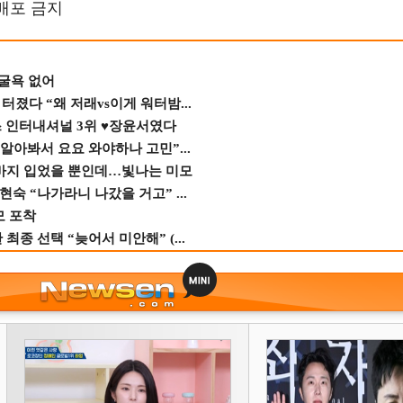
재배포 금지
 굴욕 없어
졌다 “왜 저래vs이게 워터밤...
스 인터내셔널 3위 ♥장윤서였다
 알아봐서 요요 와야하나 고민”...
바지 입었을 뿐인데…빛나는 미모
숙 “나가라니 나갔을 거고” ...
모 포착
종 선택 “늦어서 미안해” (...