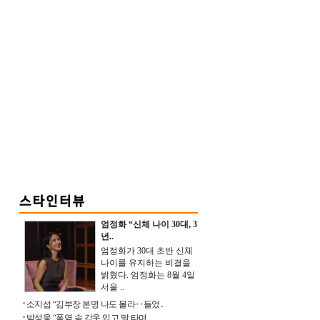
엄정화 “신체 나이 30대, 3
년..
엄정화가 30대 초반 신체
나이를 유지하는 비결을
밝혔다. 엄정화는 8월 4일
서울 ..
소지섭 “김부장 본명 나도 몰라‥들었..
박성웅 “폭염 속 갑옷 입고 말 타며 ..