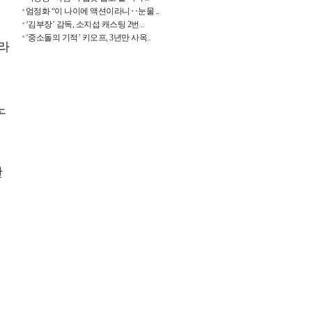
엄정화 “이 나이에 액션이라니‥눈물 ..
‘김부장’ 감독, 소지섭 캐스팅 2번 ..
‘중소돌의 기적’ 키오프, 3년만 사옥..
 라
노
한