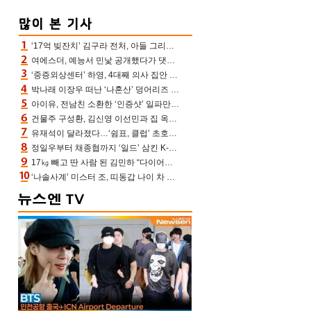
‘17억 빚잔치’ 김구라 전처, 아들 그리는 “나 뿐인데” 친엄마 챙기는 효심 눈길
여에스더, 예능서 민낯 공개했다가 댓글에 충격 “눈 왜 저렇게 처졌냐고”(에스더TV)
‘중증외상센터’ 하영, 4대째 의사 집안 인증 “증조부, 고종 황제 진료”(옥문아)[어제TV]
박나래 이장우 떠난 ‘나혼산’ 덩어리즈 왔다, 1인 1케이크에 팜유 전현무 충격[어제TV]
아이유, 전남친 소환한 ‘인증샷’ 일파만파 속…남사친 변우석 선물도 남겼나 ‘훈훈’
건물주 구성환, 김신영 이선민과 집 옥상서 41만원 한우 파티 “화력이 성화봉송”(나혼산)
유재석이 달라졌다…‘쉼표, 클럽’ 초호화 코스에 주우재도 감탄 (놀면 뭐하니?)
정일우부터 채종협까지 ‘일드’ 삼킨 K-배우들의 매서운 돌풍
17㎏ 빼고 딴 사람 된 김민하 “다이어트 화제돼 깜짝, 이럴 일인가”(전현무계획4)[어제TV]
‘나솔사계’ 미스터 조, 띠동갑 나이 차 고백…3MC ‘말잇못’