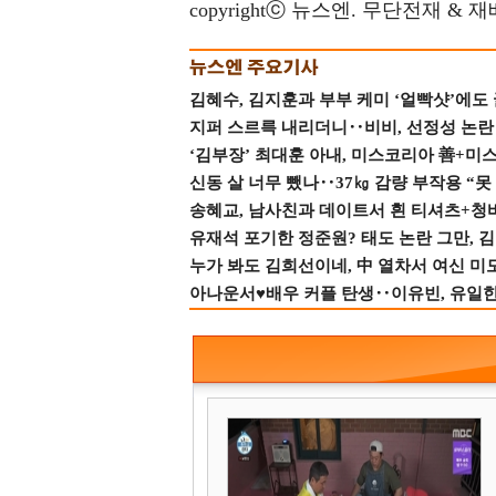
copyrightⓒ 뉴스엔. 무단전재 & 
김혜수, 김지훈과 부부 케미 ‘얼빡샷’에도
지퍼 스르륵 내리더니‥비비, 선정성 논란 터
‘김부장’ 최대훈 아내, 미스코리아 善+미
신동 살 너무 뺐나‥37㎏ 감량 부작용 “못
송혜교, 남사친과 데이트서 흰 티셔츠+청
유재석 포기한 정준원? 태도 논란 그만, 김현
누가 봐도 김희선이네, 中 열차서 여신 미
아나운서♥배우 커플 탄생‥이유빈, 유일한 최