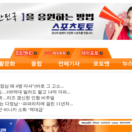
심 때 4병 마셔”(바로 그 고소...
…100억대 빌라도 팔고 14억 아파...
깜짝…리즈 갱신한 인형 비주얼
는 다정남‥파파라치에 걸린 11년차...
 비니키 소화 ‘역대급’