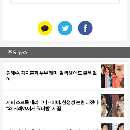
주요 뉴스
김혜수, 김지훈과 부부 케미 ‘얼빡샷’에도 굴욕 없
어
지퍼 스르륵 내리더니‥비비, 선정성 논란 터졌다
“왜 저래vs이게 워터밤” 시끌