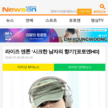
전체기사
|
많이본뉴스
|
사진구매
뉴스
연예
스포츠
포토엔
영상TV
라이즈 앤톤 ‘시크한 남자의 향기’[포토엔HD]
2026-07-09 06:43:19
카카오 MY뉴스
네이버 연예뉴스