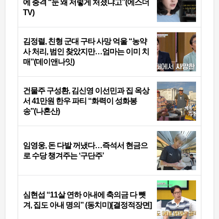
에 충격 “눈 왜 저렇게 처졌냐고”(에스더
TV)
김정렬, 친형 군대 구타 사망 억울 “농약
사 처리, 범인 찾았지만…엄마는 이미 치
매”(데이앤나잇)
건물주 구성환, 김신영 이선민과 집 옥상
서 41만원 한우 파티 “화력이 성화봉
송”(나혼산)
임영웅, 돈 다발 꺼냈다…즉석서 현금으
로 수당 챙겨주는 ‘구단주’
심현섭 “11살 연하 아내에 축의금 다 뺏
겨, 집도 아내 명의” (동치미)[결정적장면]