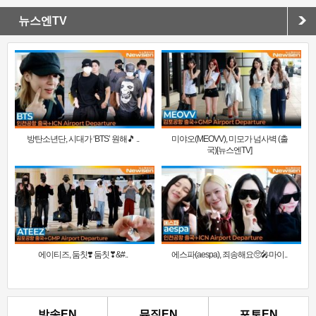
뉴스엔TV
방탄소년단, 시대가 ‘BTS’ 원해🎵 ..
미야오(MEOVV), 미모가 넘사벽 (출
국)[뉴스엔TV]
에이티즈, 둠칫❣️ 둠칫❣&#..
에스파(aespa), 죄송해요🥺🎤마이..
방송EN
뮤직EN
포토EN