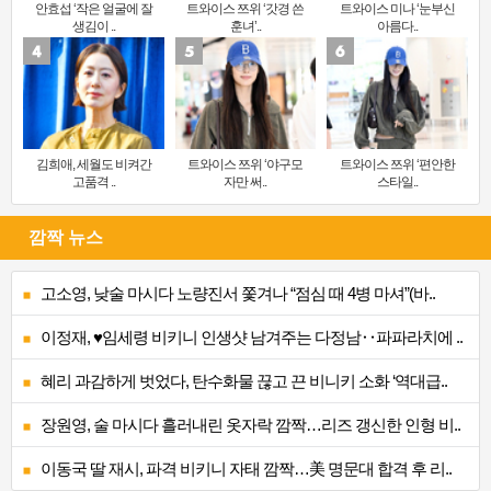
안효섭 ‘작은 얼굴에 잘
트와이스 쯔위 ‘갓경 쓴
트와이스 미나 ‘눈부신
생김이 ..
훈녀’..
아름다..
김희애, 세월도 비켜간
트와이스 쯔위 ‘야구모
트와이스 쯔위 ‘편안한
고품격 ..
자만 써..
스타일..
깜짝 뉴스
고소영, 낮술 마시다 노량진서 쫓겨나 “점심 때 4병 마셔”(바..
이정재, ♥임세령 비키니 인생샷 남겨주는 다정남‥파파라치에 ..
혜리 과감하게 벗었다, 탄수화물 끊고 끈 비니키 소화 ‘역대급..
장원영, 술 마시다 흘러내린 옷자락 깜짝…리즈 갱신한 인형 비..
이동국 딸 재시, 파격 비키니 자태 깜짝…美 명문대 합격 후 리..