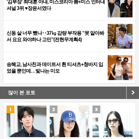
‘김부장’ 최대훈 아내, 미스코리아 善+미스 인터내
셔널 3위 ♥장윤서였다
신동 살 너무 뺐나‥37㎏ 감량 부작용 “못 알아봐
서 요요 와야하나 고민”(전현무계획4)
송혜교, 남사친과 데이트서 흰 티셔츠+청바지 입
었을 뿐인데…빛나는 미모
많이 본 포토