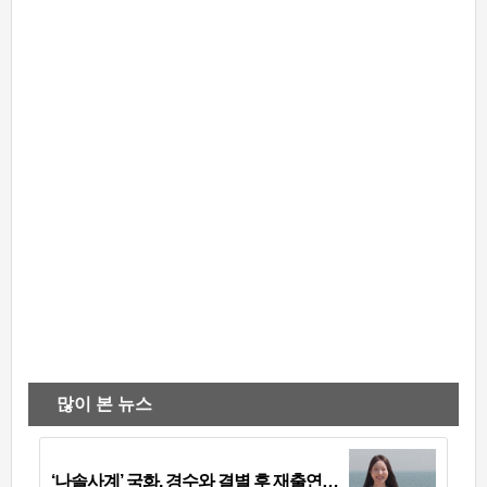
많이 본 뉴스
‘나솔사계’ 국화, 경수와 결별 후 재출연…