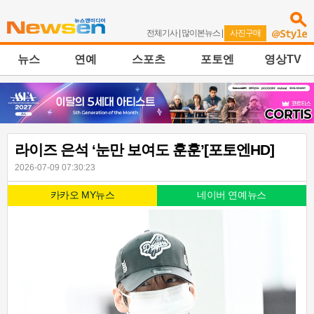
전체기사
|
많이본뉴스
|
사진구매
뉴스
연예
스포츠
포토엔
영상TV
라이즈 은석 ‘눈만 보여도 훈훈’[포토엔HD]
2026-07-09 07:30:23
카카오 MY뉴스
네이버 연예뉴스