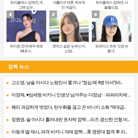
트리플에스 김채연, 개
샤를리즈 테론, 독보적
트리플에스 김채연, 서
그맨 김규..
인 귀걸이..
울월드컵..
하지원, 한국 배우 최초
엔믹스 설윤 ‘눈부신 미
트와이스 쯔위 ‘갓경 쓴
MLB 시..
소’[포..
훈녀’..
깜짝 뉴스
고소영, 낮술 마시다 노량진서 쫓겨나 “점심 때 4병 마셔”(바..
이정재, ♥임세령 비키니 인생샷 남겨주는 다정남‥파파라치에 ..
혜리 과감하게 벗었다, 탄수화물 끊고 끈 비니키 소화 ‘역대급..
장원영, 술 마시다 흘러내린 옷자락 깜짝…리즈 갱신한 인형 비..
이동국 딸 재시, 파격 비키니 자태 깜짝…美 명문대 합격 후 리..