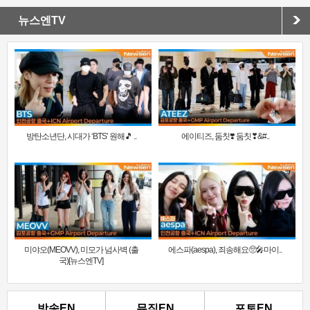
뉴스엔TV
방탄소년단, 시대가 ‘BTS’ 원해🎵 ..
에이티즈, 둠칫❣️ 둠칫❣&#..
미야오(MEOVV), 미모가 넘사벽 (출
에스파(aespa), 죄송해요🥺🎤마이..
국)[뉴스엔TV]
방송EN
뮤직EN
포토EN