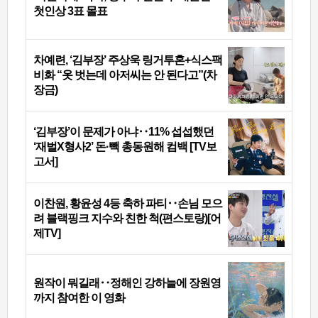
첫인상 3표 몰표
차예련, ‘김부장’ 주상욱 링거투혼+식스팩
비화 “옷 벗는데 아저씨는 안 된다고”(차
장금)
‘김부장’이 문제가 아냐‥11% 섭섭했던
‘재벌X형사2’ 돈·빽 총동원해 컴백 [TV보
고서]
이찬원, 황윤성 4등 축하 파티‥손님 모으
려 블랙핑크 지수와 친한 척(편스토랑)[어
제TV]
원작이 뭐길래‥정해인 강하늘에 장원영
까지 참여한 이 영화