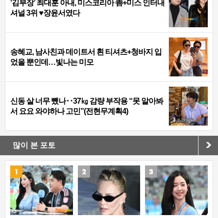
‘김부장’ 최대훈 아내, 미스코리아 善+미스 인터내
셔널 3위 ♥장윤서였다
송혜교, 남사친과 데이트서 흰 티셔츠+청바지 입
었을 뿐인데…빛나는 미모
신동 살 너무 뺐나‥37㎏ 감량 부작용 “못 알아봐
서 요요 와야하나 고민”(전현무계획4)
많이 본 포토