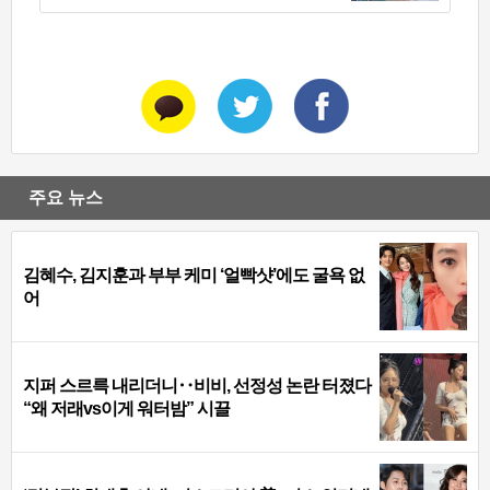
주요 뉴스
김혜수, 김지훈과 부부 케미 ‘얼빡샷’에도 굴욕 없
어
지퍼 스르륵 내리더니‥비비, 선정성 논란 터졌다
“왜 저래vs이게 워터밤” 시끌