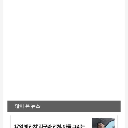
많이 본 뉴스
‘17억 빚잔치’ 김구라 전처, 아들 그리는