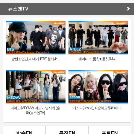
뉴스엔TV
방탄소년단, 시대가 ‘BTS’ 원해🎵 ..
에이티즈, 둠칫❣️ 둠칫❣&#..
미야오(MEOVV), 미모가 넘사벽 (출
에스파(aespa), 죄송해요🥺🎤마이..
국)[뉴스엔TV]
방송EN
뮤직EN
포토EN