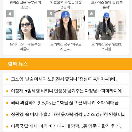
엔믹스 설윤 ‘눈부신 미
안효섭 ‘작은 얼굴에 잘
트와이스 쯔위 ‘갓경 쓴
소’[포..
생김이 ..
훈녀’..
트와이스 미나 ‘눈부신
트와이스 쯔위 ‘야구모
트와이스 쯔위 ‘편안한
아름다..
자만 써..
스타일..
깜짝 뉴스
고소영, 낮술 마시다 노량진서 쫓겨나 “점심 때 4병 마셔”(바..
이정재, ♥임세령 비키니 인생샷 남겨주는 다정남‥파파라치에 ..
혜리 과감하게 벗었다, 탄수화물 끊고 끈 비니키 소화 ‘역대급..
장원영, 술 마시다 흘러내린 옷자락 깜짝…리즈 갱신한 인형 비..
이동국 딸 재시, 파격 비키니 자태 깜짝…美 명문대 합격 후 리..