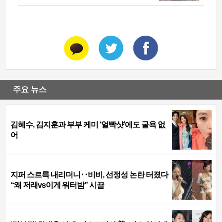
주요 뉴스
김혜수, 김지훈과 부부 케미 ‘얼빡샷’에도 굴욕 없
어
지퍼 스르륵 내리더니‥비비, 선정성 논란 터졌다
“왜 저래vs이게 워터밤” 시끌