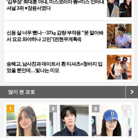
‘김부장’ 최대훈 아내, 미스코리아 善+미스 인터내
셔널 3위 ♥장윤서였다
신동 살 너무 뺐나‥37㎏ 감량 부작용 “못 알아봐
서 요요 와야하나 고민”(전현무계획4)
송혜교, 남사친과 데이트서 흰 티셔츠+청바지 입
었을 뿐인데…빛나는 미모
많이 본 포토