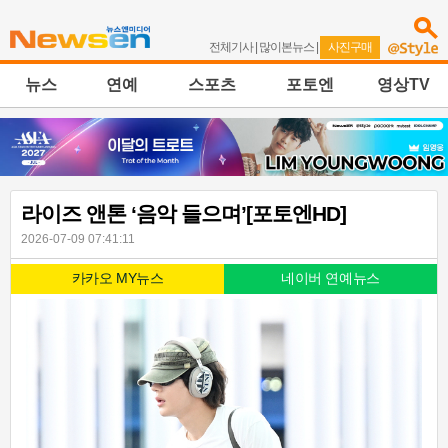
전체기사
|
많이본뉴스
|
사진구매
뉴스
연예
스포츠
포토엔
영상TV
라이즈 앤톤 ‘음악 들으며’[포토엔HD]
2026-07-09 07:41:11
카카오 MY뉴스
네이버 연예뉴스