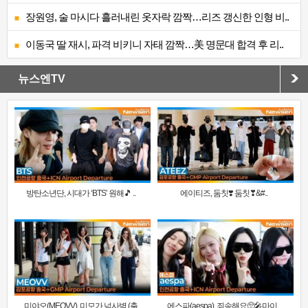
장원영, 술 마시다 흘러내린 옷자락 깜짝…리즈 갱신한 인형 비..
이동국 딸 재시, 파격 비키니 자태 깜짝…美 명문대 합격 후 리..
뉴스엔TV
방탄소년단, 시대가 ‘BTS’ 원해🎵 ..
에이티즈, 둠칫❣️ 둠칫❣&#..
미야오(MEOVV), 미모가 넘사벽 (출
에스파(aespa), 죄송해요🥺🎤마이..