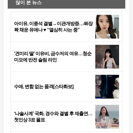
많이 본 뉴스
아이유, 이종석 결별→이관개방증…46장
꽉 채운 유애나 ♥ “열심히 사는 중”
‘견미리 딸’ 이유비, 금수저의 여유…청순
미모에 반전 슬림 라인
수애, 변함 없는 품격[스타화보]
‘나솔사계’ 국화, 경수와 결별 후 재출연…
첫인상 3표 몰표