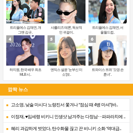
트리플에스 김채연, 개
샤를리즈 테론, 독보적
트리플에스 김채연, 서
그맨 김규..
인 귀걸이..
울월드컵..
하지원, 한국 배우 최초
엔믹스 설윤 ‘눈부신 미
트와이스 쯔위 ‘갓경 쓴
MLB 시..
소’[포..
훈녀’..
깜짝 뉴스
고소영, 낮술 마시다 노량진서 쫓겨나 “점심 때 4병 마셔”(바..
이정재, ♥임세령 비키니 인생샷 남겨주는 다정남‥파파라치에 ..
혜리 과감하게 벗었다, 탄수화물 끊고 끈 비니키 소화 ‘역대급..