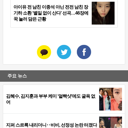
아이유 전 남친 이종석 아닌 전전 남친 장
기하 소환 ‘별일 없이 산다’ 선곡…46장에
꾹 눌러 담은 근황
주요 뉴스
김혜수, 김지훈과 부부 케미 ‘얼빡샷’에도 굴욕 없
어
지퍼 스르륵 내리더니‥비비, 선정성 논란 터졌다