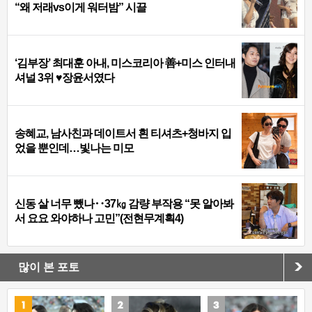
“왜 저래vs이게 워터밤” 시끌
‘김부장’ 최대훈 아내, 미스코리아 善+미스 인터내
셔널 3위 ♥장윤서였다
송혜교, 남사친과 데이트서 흰 티셔츠+청바지 입
었을 뿐인데…빛나는 미모
신동 살 너무 뺐나‥37㎏ 감량 부작용 “못 알아봐
서 요요 와야하나 고민”(전현무계획4)
많이 본 포토