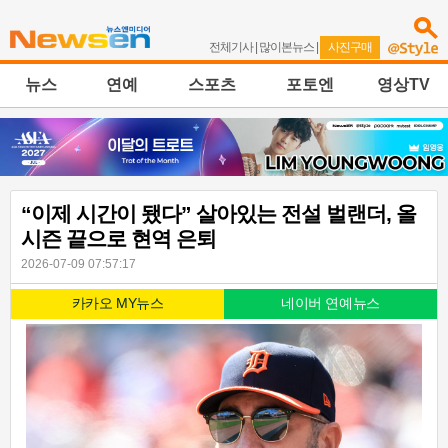
전체기사
|
많이본뉴스
|
사진구매
뉴스
연예
스포츠
포토엔
영상TV
“이제 시간이 됐다” 살아있는 전설 벌랜더, 올
시즌 끝으로 현역 은퇴
2026-07-09 07:57:17
카카오 MY뉴스
네이버 연예뉴스