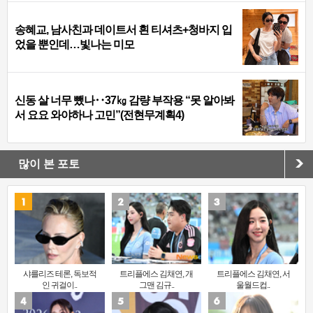
송혜교, 남사친과 데이트서 흰 티셔츠+청바지 입
었을 뿐인데…빛나는 미모
신동 살 너무 뺐나‥37㎏ 감량 부작용 “못 알아봐
서 요요 와야하나 고민”(전현무계획4)
많이 본 포토
샤를리즈 테론, 독보적
트리플에스 김채연, 개
트리플에스 김채연, 서
인 귀걸이..
그맨 김규..
울월드컵..