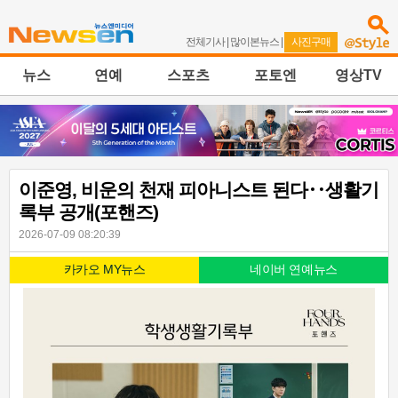
전체기사
|
많이본뉴스
|
사진구매
뉴스
연예
스포츠
포토엔
영상TV
이준영, 비운의 천재 피아니스트 된다‥생활기
록부 공개(포핸즈)
2026-07-09 08:20:39
카카오 MY뉴스
네이버 연예뉴스