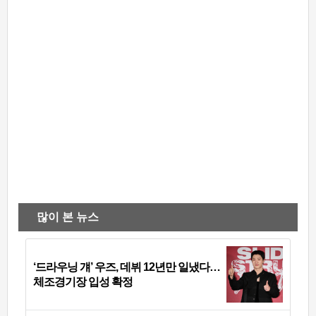
많이 본 뉴스
‘드라우닝 걔’ 우즈, 데뷔 12년만 일냈다…
체조경기장 입성 확정