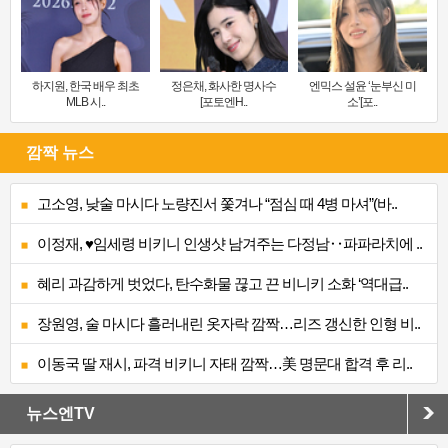
하지원, 한국 배우 최초
정은채, 화사한 명사수
엔믹스 설윤 ‘눈부신 미
MLB 시..
[포토엔H..
소’[포..
깜짝 뉴스
고소영, 낮술 마시다 노량진서 쫓겨나 “점심 때 4병 마셔”(바..
이정재, ♥임세령 비키니 인생샷 남겨주는 다정남‥파파라치에 ..
혜리 과감하게 벗었다, 탄수화물 끊고 끈 비니키 소화 ‘역대급..
장원영, 술 마시다 흘러내린 옷자락 깜짝…리즈 갱신한 인형 비..
이동국 딸 재시, 파격 비키니 자태 깜짝…美 명문대 합격 후 리..
뉴스엔TV