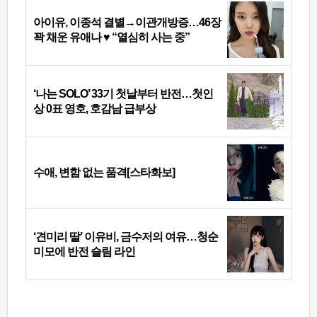
아이유, 이종석 결별→이관개방증…46장
꽉 채운 유애나 ♥ “열심히 사는 중”
‘나는 SOLO’ 33기 첫날부터 반전…첫인
상 0표 영호, 호감남 급부상
수애, 변함 없는 품격[스타화보]
‘견미리 딸’ 이유비, 금수저의 여유…청순
미모에 반전 슬림 라인