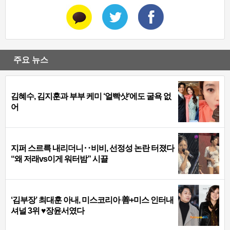
주요 뉴스
김혜수, 김지훈과 부부 케미 ‘얼빡샷’에도 굴욕 없
어
지퍼 스르륵 내리더니‥비비, 선정성 논란 터졌다
“왜 저래vs이게 워터밤” 시끌
‘김부장’ 최대훈 아내, 미스코리아 善+미스 인터내
셔널 3위 ♥장윤서였다