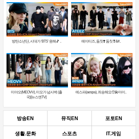
방탄소년단, 시대가 ‘BTS’ 원해🎵 ..
에이티즈, 둠칫❣️ 둠칫❣&#..
미야오(MEOVV), 미모가 넘사벽 (출
에스파(aespa), 죄송해요🥺🎤마이..
국)[뉴스엔TV]
방송EN
뮤직EN
포토EN
생활.문화
스포츠
IT.게임