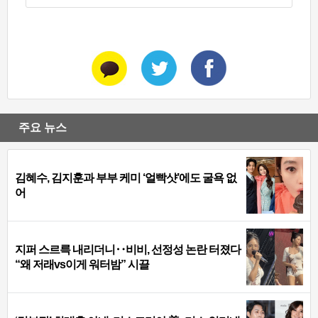
주요 뉴스
김혜수, 김지훈과 부부 케미 ‘얼빡샷’에도 굴욕 없
어
지퍼 스르륵 내리더니‥비비, 선정성 논란 터졌다
“왜 저래vs이게 워터밤” 시끌