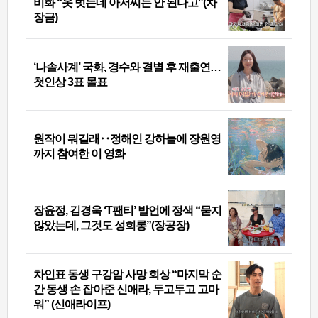
비화 “옷 벗는데 아저씨는 안 된다고”(차
장금)
‘나솔사계’ 국화, 경수와 결별 후 재출연…
첫인상 3표 몰표
원작이 뭐길래‥정해인 강하늘에 장원영
까지 참여한 이 영화
장윤정, 김경욱 ‘T팬티’ 발언에 정색 “묻지
않았는데, 그것도 성희롱”(장공장)
차인표 동생 구강암 사망 회상 “마지막 순
간 동생 손 잡아준 신애라, 두고두고 고마
워” (신애라이프)