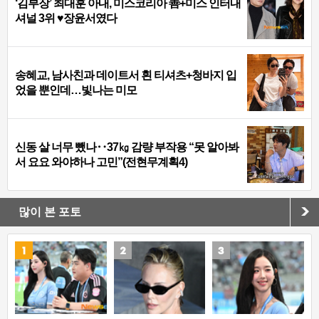
‘김부장’ 최대훈 아내, 미스코리아 善+미스 인터내
셔널 3위 ♥장윤서였다
송혜교, 남사친과 데이트서 흰 티셔츠+청바지 입
었을 뿐인데…빛나는 미모
신동 살 너무 뺐나‥37㎏ 감량 부작용 “못 알아봐
서 요요 와야하나 고민”(전현무계획4)
많이 본 포토