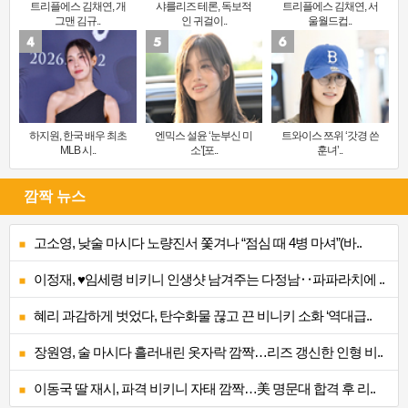
트리플에스 김채연, 개
샤를리즈 테론, 독보적
트리플에스 김채연, 서
그맨 김규..
인 귀걸이..
울월드컵..
하지원, 한국 배우 최초
엔믹스 설윤 ‘눈부신 미
트와이스 쯔위 ‘갓경 쓴
MLB 시..
소’[포..
훈녀’..
깜짝 뉴스
고소영, 낮술 마시다 노량진서 쫓겨나 “점심 때 4병 마셔”(바..
이정재, ♥임세령 비키니 인생샷 남겨주는 다정남‥파파라치에 ..
혜리 과감하게 벗었다, 탄수화물 끊고 끈 비니키 소화 ‘역대급..
장원영, 술 마시다 흘러내린 옷자락 깜짝…리즈 갱신한 인형 비..
이동국 딸 재시, 파격 비키니 자태 깜짝…美 명문대 합격 후 리..