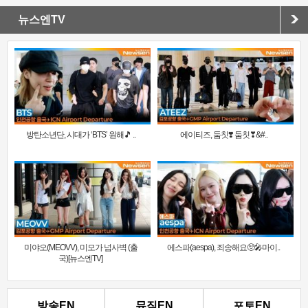
뉴스엔TV
방탄소년단, 시대가 ‘BTS’ 원해🎵 ..
에이티즈, 둠칫❣️ 둠칫❣&#..
미야오(MEOVV), 미모가 넘사벽 (출
에스파(aespa), 죄송해요🥺🎤마이..
국)[뉴스엔TV]
방송EN
뮤직EN
포토EN