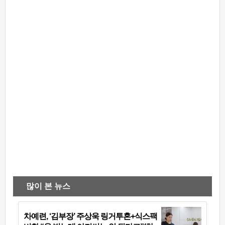
많이 본 뉴스
차예련, ‘김부장’ 주상욱 링거투혼+식스팩