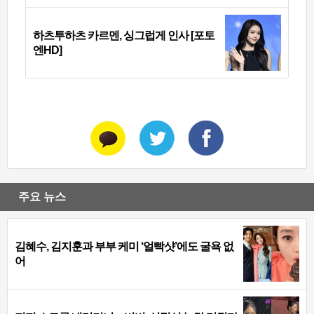
하츠투하츠 카르멘, 싱그럽게 인사 [포토
엔HD]
주요 뉴스
김혜수, 김지훈과 부부 케미 ‘얼빡샷’에도 굴욕 없
어