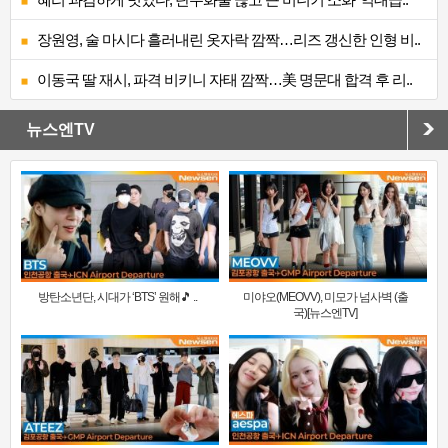
장원영, 술 마시다 흘러내린 옷자락 깜짝…리즈 갱신한 인형 비..
이동국 딸 재시, 파격 비키니 자태 깜짝…美 명문대 합격 후 리..
뉴스엔TV
방탄소년단, 시대가 ‘BTS’ 원해🎵 ..
미야오(MEOVV), 미모가 넘사벽 (출
국)[뉴스엔TV]