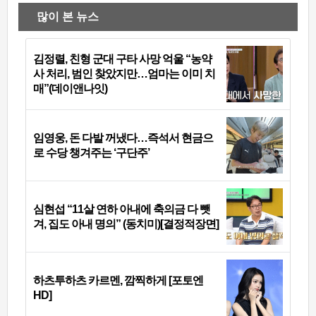
많이 본 뉴스
김정렬, 친형 군대 구타 사망 억울 “농약
사 처리, 범인 찾았지만…엄마는 이미 치
매”(데이앤나잇)
임영웅, 돈 다발 꺼냈다…즉석서 현금으
로 수당 챙겨주는 ‘구단주’
심현섭 “11살 연하 아내에 축의금 다 뺏
겨, 집도 아내 명의” (동치미)[결정적장면]
하츠투하츠 카르멘, 깜찍하게 [포토엔
HD]