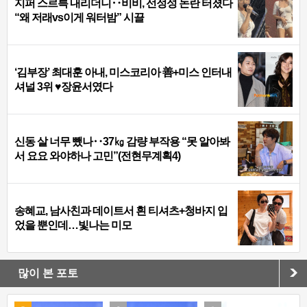
지퍼 스르륵 내리더니‥비비, 선정성 논란 터졌다
“왜 저래vs이게 워터밤” 시끌
‘김부장’ 최대훈 아내, 미스코리아 善+미스 인터내
셔널 3위 ♥장윤서였다
신동 살 너무 뺐나‥37㎏ 감량 부작용 “못 알아봐
서 요요 와야하나 고민”(전현무계획4)
송혜교, 남사친과 데이트서 흰 티셔츠+청바지 입
었을 뿐인데…빛나는 미모
많이 본 포토