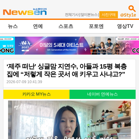
전체기사
|
많이본뉴스
|
사진구매
뉴스
연예
스포츠
포토엔
영상TV
‘제주 떠난’ 싱글맘 지연수, 아들과 15평 복층
집에 “저렇게 작은 곳서 애 키우고 사냐고?”
2026-07-09 10:41:39
카카오 MY뉴스
네이버 연예뉴스