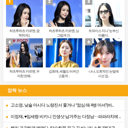
하츠투하츠 카르멘, 깜
하츠투하츠 카르멘, 싱
트와이스 미나 ‘눈부신
찍하게 [..
그럽게 인..
아름다..
하츠투하츠 카르멘, 우
김희애, 세월도 비켜간
나나, 도회적인 눈빛에
아한 런웨..
고품격 ..
시선 집..
깜짝 뉴스
고소영, 낮술 마시다 노량진서 쫓겨나 “점심 때 4병 마셔”(바..
이정재, ♥임세령 비키니 인생샷 남겨주는 다정남‥파파라치에 ..
혜리 과감하게 벗었다, 탄수화물 끊고 끈 비니키 소화 ‘역대급..