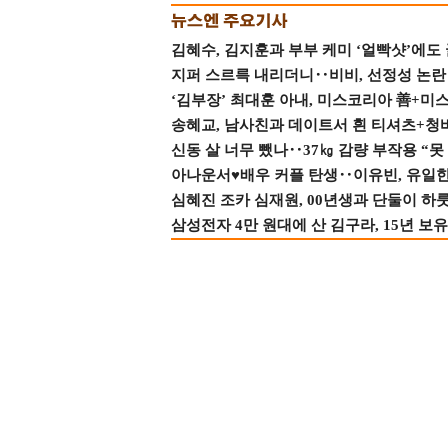
김혜수, 김지훈과 부부 케미 ‘얼빡샷’에도
지퍼 스르륵 내리더니‥비비, 선정성 논란 터
‘김부장’ 최대훈 아내, 미스코리아 善+미
송혜교, 남사친과 데이트서 흰 티셔츠+청
신동 살 너무 뺐나‥37㎏ 감량 부작용 “못
아나운서♥배우 커플 탄생‥이유빈, 유일한 최
심혜진 조카 심재원, 00년생과 단둘이 하룻밤
삼성전자 4만 원대에 산 김구라, 15년 보유