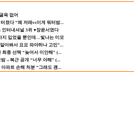
 굴욕 없어
졌다 “왜 저래vs이게 워터밤...
스 인터내셔널 3위 ♥장윤서였다
바지 입었을 뿐인데…빛나는 미모
 알아봐서 요요 와야하나 고민”...
종 선택 “늦어서 미안해” (...
→복근 공개 “너무 야해” (...
 아파트 손해 처분 “그래도 괜...