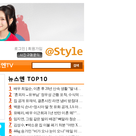
로그인
|
회원가입
배우 최일순, 이혼 후 20년 산속 생활 “딸 내가 버렸다고 원망‥맘 아파”(특종)[어제TV]
‘혼외자→유부남’ 정우성 근황 포착, 수식억 해킹 피해 후배 만났다 “존경하는”
집 공개 유재석, 결혼사진 라면 냄비 받침대 되고 분노‥가족사진도 피해(놀뭐)[어제TV]
백윤식 손녀+정시아 딸 첫 유화 공개, LA 아트쇼→서울국제조각페스타 작가다운 수준급 실력
유혜리, 배우 이근희과 1년 반만 이혼 왜? “식칼 꽂고 의자 던져” 충격 폭로(특종)[어제TV]
임지연, 그림 같은 발리 배경? 뼈말라 청순 비키니 핏에 상대 안 되네
김성수, ♥박소윤 집 이불 폐기 처분 “어떤 X이랑 썼을지 몰라” 질투(신랑수업2)[어제TV]
44kg 송가인 “비가 오나 눈이 오나” 매일 이 운동, 허벅지 근육량 상승+체지방 감소