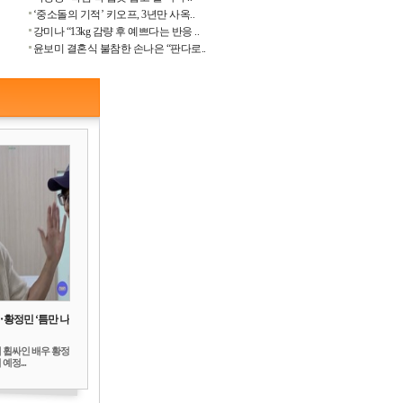
‘중소돌의 기적’ 키오프, 3년만 사옥..
강미나 “13kg 감량 후 예쁘다는 반응 ..
윤보미 결혼식 불참한 손나은 “판다로..
‥황정민 ‘틈만 나
 휩싸인 배우 황정
예정...