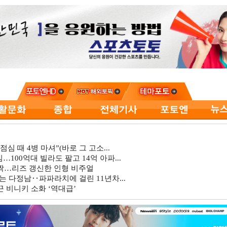
심 때 4병 마셔”(바로 그 고소...
…100억대 빌라도 팔고 14억 아파...
깜짝…리즈 갱신한 인형 비주얼
는 다정남‥파파라치에 걸린 11년차...
 비니키 소화 ‘역대급’