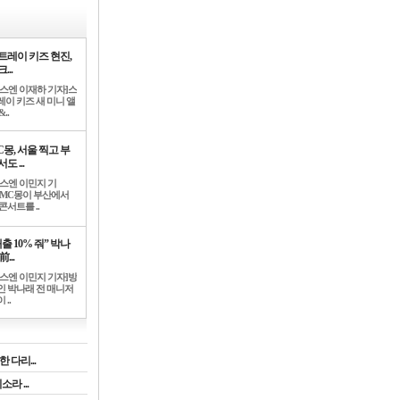
트레이 키즈 현진,
...
뉴스엔 이재하 기자]스
레이 키즈 새 미니 앨
..
C몽, 서울 찍고 부
도 ...
뉴스엔 이민지 기
]MC몽이 부산에서
콘서트를 ..
출 10% 줘” 박나
前...
뉴스엔 이민지 기자]방
인 박나래 전 매니저
 ..
 다리...
라 ...