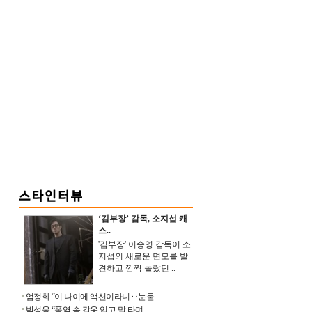
‘김부장’ 감독, 소지섭 캐
스..
'김부장' 이승영 감독이 소
지섭의 새로운 면모를 발
견하고 깜짝 놀랐던 ..
엄정화 “이 나이에 액션이라니‥눈물 ..
박성웅 “폭염 속 갑옷 입고 말 타며 ..