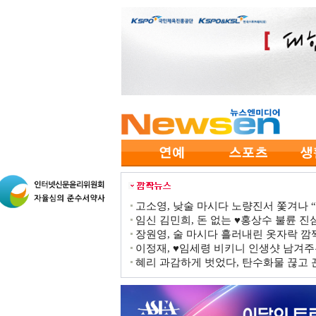
고소영, 낮술 마시다 노량진서 쫓겨나 “점
임신 김민희, 돈 없는 ♥홍상수 불륜 진심
장원영, 술 마시다 흘러내린 옷자락 
이정재, ♥임세령 비키니 인생샷 남겨주
혜리 과감하게 벗었다, 탄수화물 끊고 끈