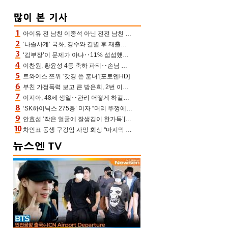
아이유 전 남친 이종석 아닌 전전 남친 장기하 소환 ‘별일 없이 산다’ 선곡…46장에 꾹 눌러 담은 근황
‘나솔사계’ 국화, 경수와 결별 후 재출연…첫인상 3표 몰표
‘김부장’이 문제가 아냐‥11% 섭섭했던 ‘재벌X형사2’ 돈·빽 총동원해 컴백 [TV보고서]
이찬원, 황윤성 4등 축하 파티‥손님 모으려 블랙핑크 지수와 친한 척(편스토랑)[어제TV]
트와이스 쯔위 ‘갓경 쓴 훈녀’[포토엔HD]
부친 가정폭력 보고 큰 방은희, 2번 이혼 후 잠수→母 고독사에 자책(특종세상)[어제TV]
이지아, 48세 생일‥관리 어떻게 하길래 놀라운 동안 미모
‘SK하이닉스 275층’ 미자 “머리 뚜껑에서 사, 주식만 안 해도 돈 버는 것”
안효섭 ‘작은 얼굴에 잘생김이 한가득’[포토엔HD]
차인표 동생 구강암 사망 회상 “마지막 순간 동생 손 잡아준 신애라, 두고두고 고마워” (신애라이프)