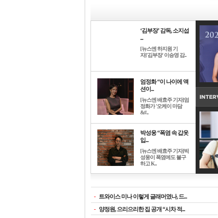
‘김부장’ 감독, 소지섭
...
[뉴스엔 하지원 기
자]'김부장' 이승영 감..
엄정화 “이 나이에 액
션이...
[뉴스엔 배효주 기자]엄
정화가 '오케이 마담
&#..
박성웅 “폭염 속 갑옷
입...
[뉴스엔 배효주 기자]박
성웅이 폭염에도 불구
하고 K..
-
트와이스 미나 이렇게 글래머였나, 드...
-
양정원, 으리으리한 집 공개 “시차 적...