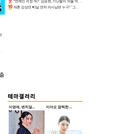
“연예인 걱정 NO” 김승현, 가난팔이 악플 억울할만‥아내+딸과 日 여행
재혼 강성연 ♥2살 연하 의사남편 누구? ‘그알’ 자문의에 훈남 비주얼 초엘리트 스펙 [종합]
3
 출
이영애, 변치않...
미야오 깜찍한 ...