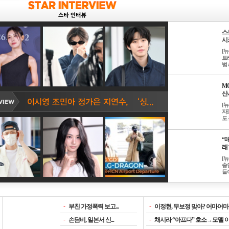
스
시크
[
트
범 &
M
산서
[
자
도 
“매
래 
[
송
들이
-
부친 가정폭력 보고...
-
이정현, 무보정 맞아? 어마어마한
-
손담비, 일본서 신...
-
채시라 “아프다” 호소→모델 이소