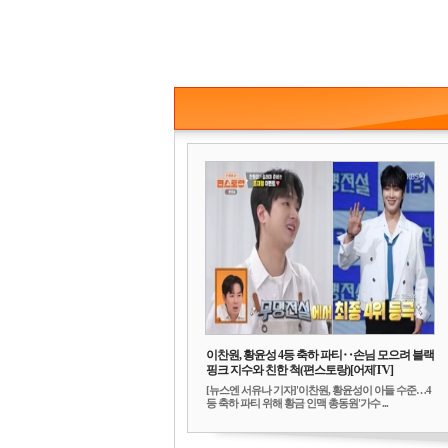
이찬원, 황윤성 4등 축하 파티‥손님 모으려 블랙
핑크 지수와 친한 척(편스토랑)[어제TV]
[뉴스엔 서유나 기자]'이찬원, 황윤성이 아들 수준…4
등 축하 파티 위해 황금 인맥 총동원'가수 ...