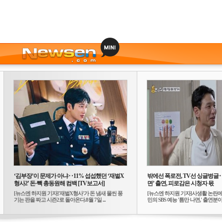
‘김부장’이 문제가 아냐‥11% 섭섭했던 ‘재벌X
밖에선 폭로전, TV선 싱글벙글
형사2’ 돈·빽 총동원해 컴백 [TV보고서]
면’ 출연, 피로감은 시청자 몫
[뉴스엔 하지원 기자]'재벌X형사'가 돈 냄새 물씬 풍
[뉴스엔 하지원 기자]사생활 논란에
기는 판을 짜고 시즌2로 돌아온다.8월 7일 ...
민의 SBS 예능 '틈만 나면,' 출연분이 