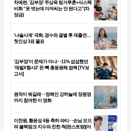
차예련, ‘김부장’ 주상욱 링거투혼+식스팩
비화 “옷 벗는데 아저씨는 안 된다고”(차
장금)
‘나솔사계’ 국화, 경수와 결별 후 재출연…
첫인상 3표 몰표
‘김부장’이 문제가 아냐‥11% 섭섭했던
‘재벌X형사2’ 돈·빽 총동원해 컴백 [TV보
고서]
원작이 뭐길래‥정해인 강하늘에 장원영
까지 참여한 이 영화
이찬원, 황윤성 4등 축하 파티‥손님 모으
려 블랙핑크 지수와 친한 척(편스토랑)[어