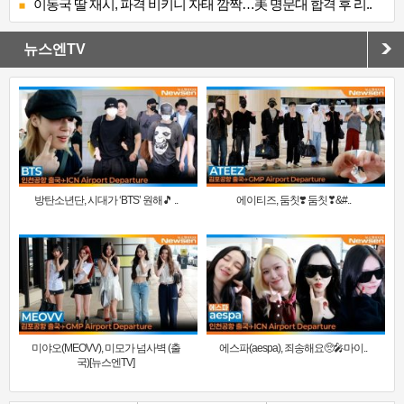
이동국 딸 재시, 파격 비키니 자태 깜짝…美 명문대 합격 후 리..
뉴스엔TV
방탄소년단, 시대가 ‘BTS’ 원해🎵 ..
에이티즈, 둠칫❣️ 둠칫❣&#..
미야오(MEOVV), 미모가 넘사벽 (출
에스파(aespa), 죄송해요🥺🎤마이..
국)[뉴스엔TV]