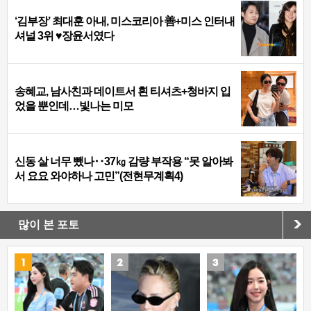
‘김부장’ 최대훈 아내, 미스코리아 善+미스 인터내
셔널 3위 ♥장윤서였다
송혜교, 남사친과 데이트서 흰 티셔츠+청바지 입
었을 뿐인데…빛나는 미모
신동 살 너무 뺐나‥37㎏ 감량 부작용 “못 알아봐
서 요요 와야하나 고민”(전현무계획4)
많이 본 포토