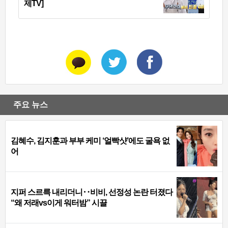
제TV]
주요 뉴스
김혜수, 김지훈과 부부 케미 ‘얼빡샷’에도 굴욕 없
어
지퍼 스르륵 내리더니‥비비, 선정성 논란 터졌다
“왜 저래vs이게 워터밤” 시끌