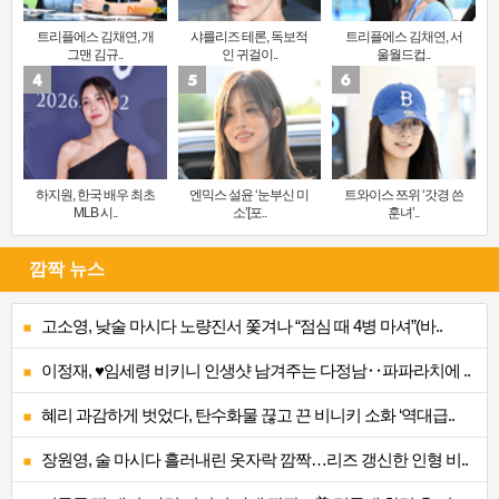
트리플에스 김채연, 개
샤를리즈 테론, 독보적
트리플에스 김채연, 서
그맨 김규..
인 귀걸이..
울월드컵..
하지원, 한국 배우 최초
엔믹스 설윤 ‘눈부신 미
트와이스 쯔위 ‘갓경 쓴
MLB 시..
소’[포..
훈녀’..
깜짝 뉴스
고소영, 낮술 마시다 노량진서 쫓겨나 “점심 때 4병 마셔”(바..
이정재, ♥임세령 비키니 인생샷 남겨주는 다정남‥파파라치에 ..
혜리 과감하게 벗었다, 탄수화물 끊고 끈 비니키 소화 ‘역대급..
장원영, 술 마시다 흘러내린 옷자락 깜짝…리즈 갱신한 인형 비..