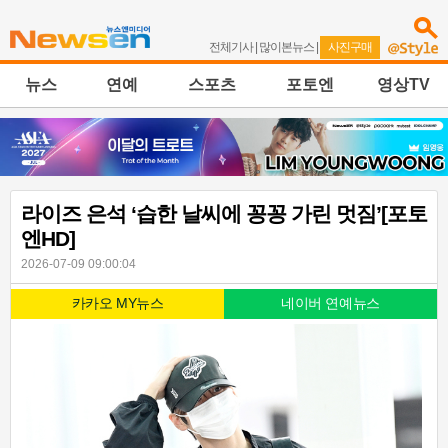
전체기사
|
많이본뉴스
|
사진구매
뉴스
연예
스포츠
포토엔
영상TV
라이즈 은석 ‘습한 날씨에 꽁꽁 가린 멋짐’[포토
엔HD]
2026-07-09 09:00:04
카카오 MY뉴스
네이버 연예뉴스