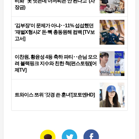
비화 “옷 벗는데 아저씨는 안 된다고”(차
장금)
‘김부장’이 문제가 아냐‥11% 섭섭했던
‘재벌X형사2’ 돈·빽 총동원해 컴백 [TV보
고서]
이찬원, 황윤성 4등 축하 파티‥손님 모으
려 블랙핑크 지수와 친한 척(편스토랑)[어
제TV]
트와이스 쯔위 ‘갓경 쓴 훈녀’[포토엔HD]