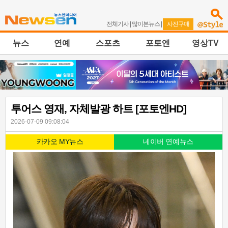
전체기사
|
많이본뉴스
|
사진구매
뉴스
연예
스포츠
포토엔
영상TV
투어스 영재, 자체발광 하트 [포토엔HD]
2026-07-09 09:08:04
카카오 MY뉴스
네이버 연예뉴스