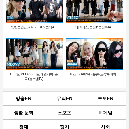
방탄소년단, 시대가 ‘BTS’ 원해🎵 ..
에이티즈, 둠칫❣️ 둠칫❣&#..
미야오(MEOVV), 미모가 넘사벽 (출
에스파(aespa), 죄송해요🥺🎤마이..
국)[뉴스엔TV]
방송EN
뮤직EN
포토EN
생활.문화
스포츠
IT.게임
경제
정치
사회