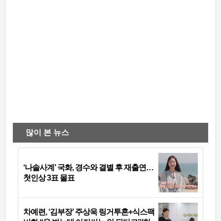
많이 본 뉴스
‘나솔사계’ 국화, 경수와 결별 후 재출연…
첫인상 3표 몰표
차예련, ‘김부장’ 주상욱 링거투혼+식스팩