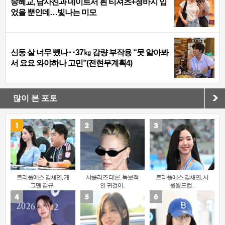
송혜교, 남사친과 데이트서 흰 티셔츠+청바지 입
었을 뿐인데…빛나는 미모
신동 살 너무 뺐나‥37㎏ 감량 부작용 “못 알아봐
서 요요 와야하나 고민”(전현무계획4)
많이 본 포토
트리플에스 김채연, 개
샤를리즈 테론, 독보적
트리플에스 김채연, 서
그맨 김규..
인 귀걸이..
울월드컵..