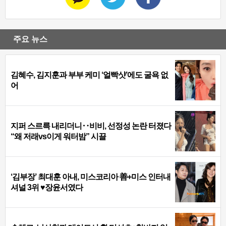
주요 뉴스
김혜수, 김지훈과 부부 케미 ‘얼빡샷’에도 굴욕 없
어
지퍼 스르륵 내리더니‥비비, 선정성 논란 터졌다
“왜 저래vs이게 워터밤” 시끌
‘김부장’ 최대훈 아내, 미스코리아 善+미스 인터내
셔널 3위 ♥장윤서였다