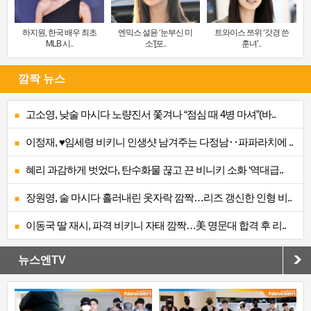
하지원, 한국 배우 최초
엔믹스 설윤 ‘눈부신 미
트와이스 쯔위 ‘갓경 쓴
MLB 시..
소’[포..
훈녀’..
깜짝 뉴스
고소영, 낮술 마시다 노량진서 쫓겨나 “점심 때 4병 마셔”(바..
이정재, ♥임세령 비키니 인생샷 남겨주는 다정남‥파파라치에 ..
혜리 과감하게 벗었다, 탄수화물 끊고 끈 비니키 소화 ‘역대급..
장원영, 술 마시다 흘러내린 옷자락 깜짝…리즈 갱신한 인형 비..
이동국 딸 재시, 파격 비키니 자태 깜짝…美 명문대 합격 후 리..
뉴스엔TV