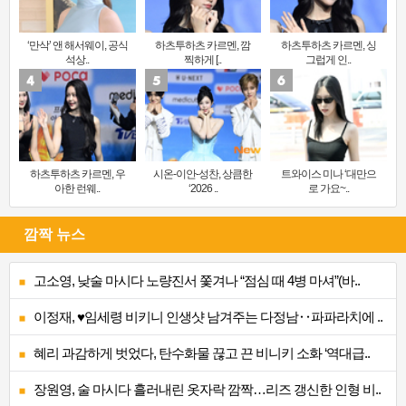
‘만삭’ 앤 해서웨이, 공식
하츠투하츠 카르멘, 깜
하츠투하츠 카르멘, 싱
석상..
찍하게 [..
그럽게 인..
하츠투하츠 카르멘, 우
시온-이안-성찬, 상큼한
트와이스 미나 ‘대만으
아한 런웨..
‘2026 ..
로 가요~..
깜짝 뉴스
고소영, 낮술 마시다 노량진서 쫓겨나 “점심 때 4병 마셔”(바..
이정재, ♥임세령 비키니 인생샷 남겨주는 다정남‥파파라치에 ..
혜리 과감하게 벗었다, 탄수화물 끊고 끈 비니키 소화 ‘역대급..
장원영, 술 마시다 흘러내린 옷자락 깜짝…리즈 갱신한 인형 비..