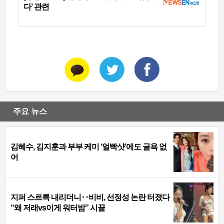
다’ 관련
주요 뉴스
김혜수, 김지훈과 부부 케미 ‘얼빡샷’에도 굴욕 없
어
지퍼 스르륵 내리더니‥비비, 선정성 논란 터졌다
“왜 저래vs이게 워터밤” 시끌