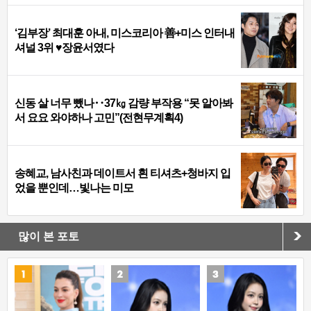
‘김부장’ 최대훈 아내, 미스코리아 善+미스 인터내
셔널 3위 ♥장윤서였다
신동 살 너무 뺐나‥37㎏ 감량 부작용 “못 알아봐
서 요요 와야하나 고민”(전현무계획4)
송혜교, 남사친과 데이트서 흰 티셔츠+청바지 입
었을 뿐인데…빛나는 미모
많이 본 포토