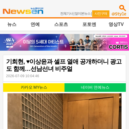
전체기사
|
많이본뉴스
|
사진구매
뉴스
연예
스포츠
포토엔
영상TV
기희현, ♥이상윤과 셀프 열애 공개하더니 광고
도 함께…선남선녀 비주얼
2026-07-09 10:04:46
카카오 MY뉴스
네이버 연예뉴스