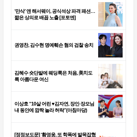
‘만삭’ 앤 해서웨이, 공식석상 파격 패션…
짧은 상의로 배꼽 노출 [포토엔]
권영찬, 김수현 명예훼손 혐의 검찰 송치
김혜수 숏단발에 웨딩룩은 처음, 美치도
록 아름다운 여신
이상호 “10살 어린 ♥김자연, 장인·장모님
내 동안에 깜짝 놀라 허락”(아침마당)
[정정보도문] ‘황영웅, 또 학폭에 발목잡혔