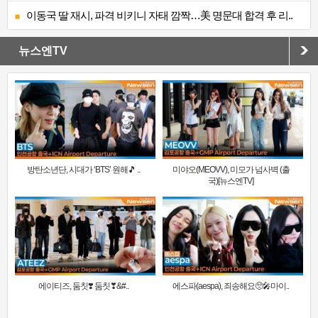
이동국 딸 재시, 파격 비키니 자태 깜짝…美 명문대 합격 후 리..
뉴스엔TV
방탄소년단, 시대가 ‘BTS’ 원해🎵 ..
미야오(MEOVV), 미모가 넘사벽 (출
국)[뉴스엔TV]
에이티즈, 둠칫❣️ 둠칫❣&#..
에스파(aespa), 죄송해요🥺🎤마이..