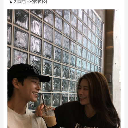
▲ 기희현 소셜미디어