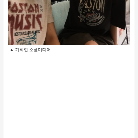
▲ 기희현 소셜미디어