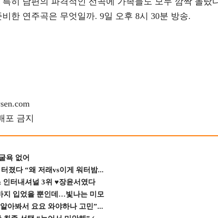
. 특히 남편의 파격적인 선곡에 가족들도 모두 깜짝 놀랐
비한 연주곡은 무엇일까. 9일 오후 8시 30분 방송.
en.com
재배포 금지
 굴욕 없어
졌다 “왜 저래vs이게 워터밤...
스 인터내셔널 3위 ♥장윤서였다
바지 입었을 뿐인데…빛나는 미모
 알아봐서 요요 와야하나 고민”...