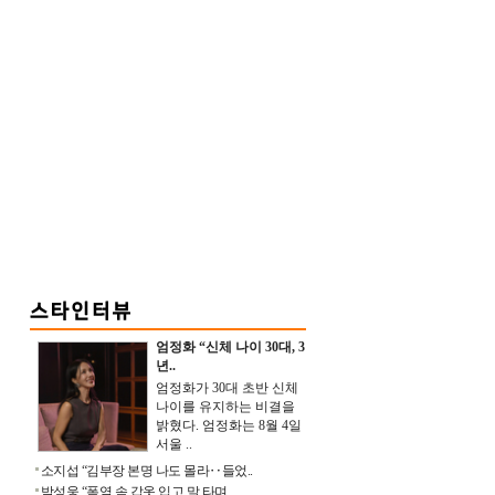
엄정화 “신체 나이 30대, 3
년..
엄정화가 30대 초반 신체
나이를 유지하는 비결을
밝혔다. 엄정화는 8월 4일
서울 ..
소지섭 “김부장 본명 나도 몰라‥들었..
박성웅 “폭염 속 갑옷 입고 말 타며 ..