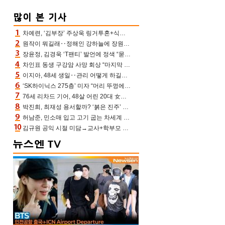
차예련, ‘김부장’ 주상욱 링거투혼+식스팩 비화 “옷 벗는데 아저씨는 안 된다고”(차장금)
원작이 뭐길래‥정해인 강하늘에 장원영까지 참여한 이 영화
장윤정, 김경욱 ‘T팬티’ 발언에 정색 “묻지 않았는데, 그것도 성희롱”(장공장)
차인표 동생 구강암 사망 회상 “마지막 순간 동생 손 잡아준 신애라, 두고두고 고마워” (신애라이프)
이지아, 48세 생일‥관리 어떻게 하길래 놀라운 동안 미모
‘SK하이닉스 275층’ 미자 “머리 뚜껑에서 사, 주식만 안 해도 돈 버는 것”
76세 리차드 기어, 48살 어린 20대 女배우와 로맨스‥허리 감싼 손 포착[할리우드비하인드]
박진희, 최재성 용서할까? ‘붉은 진주’ 오늘(7일) 결말 나온다
허남준, 민소매 입고 고기 굽는 차세계 실존…영케이도 감탄한 팔근육(공케이)
김규원 공익 시절 미담→교사+학부모 추가 미담 속출 “휠체어 탄 아이와 산책도”[종합]