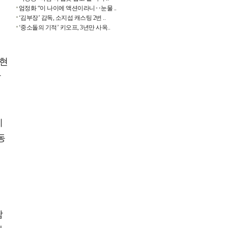
엄정화 “이 나이에 액션이라니‥눈물 ..
‘김부장’ 감독, 소지섭 캐스팅 2번 ..
‘중소돌의 기적’ 키오프, 3년만 사옥..
정현
박
니
동
공
서
남