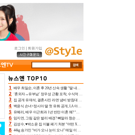
로그인
|
회원가입
배우 최일순, 이혼 후 20년 산속 생활 “딸 내가 버렸다고 원망‥맘 아파”(특종)[어제TV]
‘혼외자→유부남’ 정우성 근황 포착, 수식억 해킹 피해 후배 만났다 “존경하는”
집 공개 유재석, 결혼사진 라면 냄비 받침대 되고 분노‥가족사진도 피해(놀뭐)[어제TV]
백윤식 손녀+정시아 딸 첫 유화 공개, LA 아트쇼→서울국제조각페스타 작가다운 수준급 실력
유혜리, 배우 이근희과 1년 반만 이혼 왜? “식칼 꽂고 의자 던져” 충격 폭로(특종)[어제TV]
임지연, 그림 같은 발리 배경? 뼈말라 청순 비키니 핏에 상대 안 되네
김성수, ♥박소윤 집 이불 폐기 처분 “어떤 X이랑 썼을지 몰라” 질투(신랑수업2)[어제TV]
44kg 송가인 “비가 오나 눈이 오나” 매일 이 운동, 허벅지 근육량 상승+체지방 감소