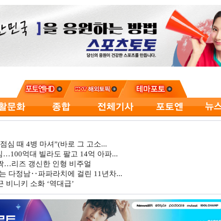
심 때 4병 마셔”(바로 그 고소...
…100억대 빌라도 팔고 14억 아파...
깜짝…리즈 갱신한 인형 비주얼
는 다정남‥파파라치에 걸린 11년차...
 비니키 소화 ‘역대급’