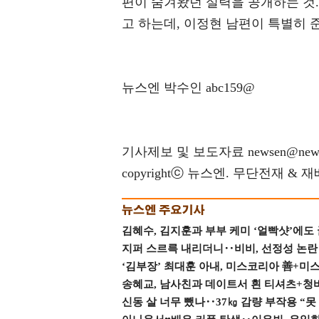
편이 숨겨왔던 실력을 공개하는 것
고 하는데, 이정현 남편이 특별히 준
뉴스엔 박수인 abc159@
기사제보 및 보도자료 newsen@news
copyrightⓒ 뉴스엔. 무단전재 & 
김혜수, 김지훈과 부부 케미 ‘얼빡샷’에도
지퍼 스르륵 내리더니‥비비, 선정성 논란 터
‘김부장’ 최대훈 아내, 미스코리아 善+미
송혜교, 남사친과 데이트서 흰 티셔츠+청
신동 살 너무 뺐나‥37㎏ 감량 부작용 “못