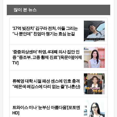
많이 본 뉴스
‘17억 빚잔치’ 김구라 전처, 아들 그리는
“나 뿐인데” 친엄마 챙기는 효심 눈길
‘중증외상센터’ 하영, 4대째 의사 집안 인
증 “증조부, 고종 황제 진료”(옥문아)[어제
TV]
류혜영 대학 시절 패션 센스에 민호 충격
“레몬색 레깅스에 다리 없는 줄”(나혼산)
트와이스 미나 ‘눈부신 아름다움’[포토엔
HD]