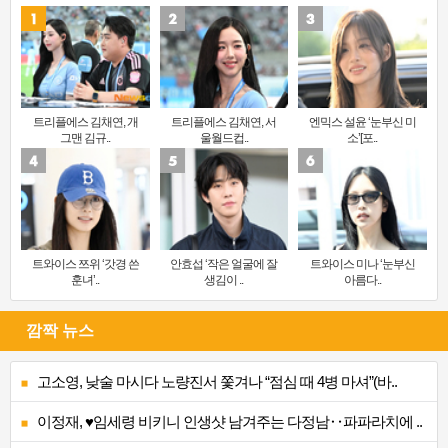
트리플에스 김채연, 개
트리플에스 김채연, 서
엔믹스 설윤 ‘눈부신 미
그맨 김규..
울월드컵..
소’[포..
트와이스 쯔위 ‘갓경 쓴
안효섭 ‘작은 얼굴에 잘
트와이스 미나 ‘눈부신
훈녀’..
생김이 ..
아름다..
깜짝 뉴스
고소영, 낮술 마시다 노량진서 쫓겨나 “점심 때 4병 마셔”(바..
이정재, ♥임세령 비키니 인생샷 남겨주는 다정남‥파파라치에 ..