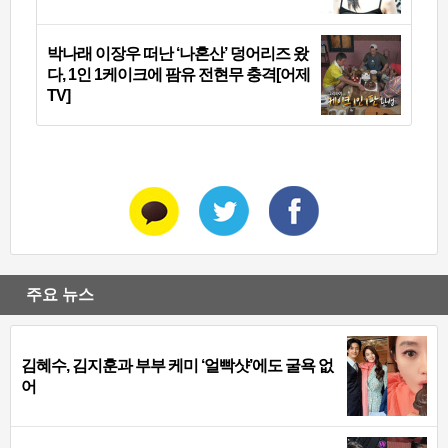
박나래 이장우 떠난 ‘나혼산’ 덩어리즈 왔
다, 1인 1케이크에 팜유 전현무 충격[어제
TV]
주요 뉴스
김혜수, 김지훈과 부부 케미 ‘얼빡샷’에도 굴욕 없
어