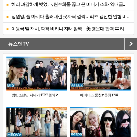
혜리 과감하게 벗었다, 탄수화물 끊고 끈 비니키 소화 ‘역대급..
장원영, 술 마시다 흘러내린 옷자락 깜짝…리즈 갱신한 인형 비..
이동국 딸 재시, 파격 비키니 자태 깜짝…美 명문대 합격 후 리..
뉴스엔TV
방탄소년단, 시대가 ‘BTS’ 원해🎵 ..
에이티즈, 둠칫❣️ 둠칫❣&#..