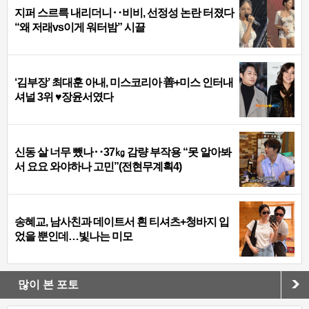
지퍼 스르륵 내리더니‥비비, 선정성 논란 터졌다
“왜 저래vs이게 워터밤” 시끌
‘김부장’ 최대훈 아내, 미스코리아 善+미스 인터내
셔널 3위 ♥장윤서였다
신동 살 너무 뺐나‥37㎏ 감량 부작용 “못 알아봐
서 요요 와야하나 고민”(전현무계획4)
송혜교, 남사친과 데이트서 흰 티셔츠+청바지 입
었을 뿐인데…빛나는 미모
많이 본 포토