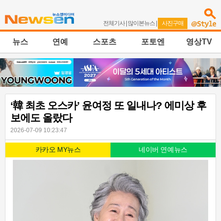
전체기사
|
많이본뉴스
|
사진구매
뉴스
연예
스포츠
포토엔
영상TV
‘韓 최초 오스카’ 윤여정 또 일내나? 에미상 후
보에도 올랐다
2026-07-09 10:23:47
카카오 MY뉴스
네이버 연예뉴스