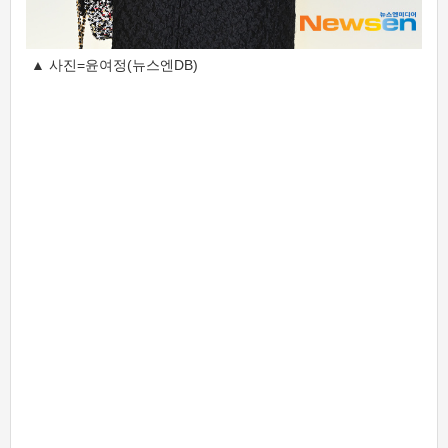
▲ 사진=윤여정(뉴스엔DB)