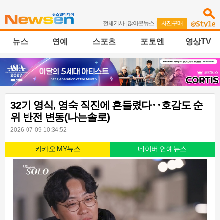
전체기사
|
많이본뉴스
|
사진구매
뉴스
연예
스포츠
포토엔
영상TV
32기 영식, 영숙 직진에 흔들렸다‥호감도 순
위 반전 변동(나는솔로)
2026-07-09 10:34:52
카카오 MY뉴스
네이버 연예뉴스