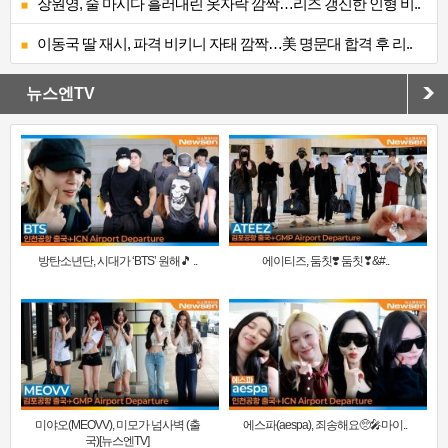
장원영, 술 마시다 흘러내린 옷자락 깜짝…리즈 갱신한 인형 비..
이동국 딸 재시, 파격 비키니 자태 깜짝…美 명문대 합격 후 리..
뉴스엔TV
방탄소년단, 시대가 ‘BTS’ 원해🎵 ..
에이티즈, 둠칫❣️ 둠칫❣&#..
미야오(MEOVV), 미모가 넘사벽 (출
에스파(aespa), 죄송해요🥺🎤마이..
국)[뉴스엔TV]