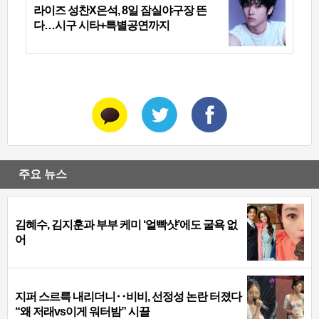
라이즈 성찬X은석, 8일 잠실야구장 뜬
다…시구 시타+특별공연까지
주요 뉴스
김혜수, 김지훈과 부부 케미 ‘얼빡샷’에도 굴욕 없
어
지퍼 스르륵 내리더니‥비비, 선정성 논란 터졌다
“왜 저래vs이게 워터밤” 시끌