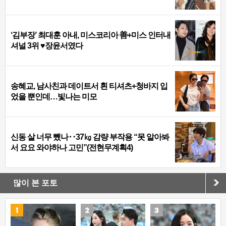
‘김부장’ 최대훈 아내, 미스코리아 善+미스 인터내
셔널 3위 ♥장윤서였다
송혜교, 남사친과 데이트서 흰 티셔츠+청바지 입
었을 뿐인데…빛나는 미모
신동 살 너무 뺐나‥37㎏ 감량 부작용 “못 알아봐
서 요요 와야하나 고민”(전현무계획4)
많이 본 포토