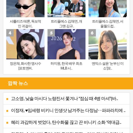
샤를리즈 테론, 독보적
트리플에스 김채연, 개
트리플에스 김채연, 서
인 귀걸이..
그맨 김규..
울월드컵..
정은채, 화사한 명사수
하지원, 한국 배우 최초
엔믹스 설윤 ‘눈부신 미
[포토엔H..
MLB 시..
소’[포..
깜짝 뉴스
고소영, 낮술 마시다 노량진서 쫓겨나 “점심 때 4병 마셔”(바..
이정재, ♥임세령 비키니 인생샷 남겨주는 다정남‥파파라치에 ..
혜리 과감하게 벗었다, 탄수화물 끊고 끈 비니키 소화 ‘역대급..