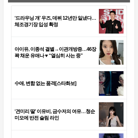
‘드라우닝 걔’ 우즈, 데뷔 12년만 일냈다…
체조경기장 입성 확정
아이유, 이종석 결별→이관개방증…46장
꽉 채운 유애나 ♥ “열심히 사는 중”
수애, 변함 없는 품격[스타화보]
‘견미리 딸’ 이유비, 금수저의 여유…청순
미모에 반전 슬림 라인